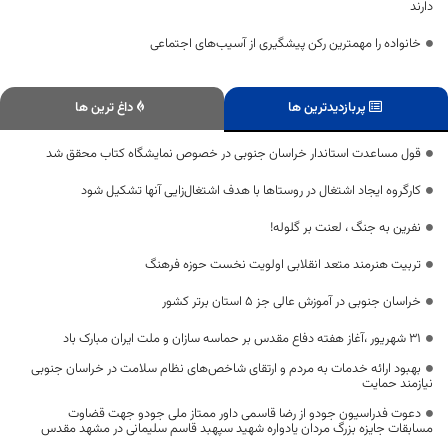
دارند
خانواده را مهمترین رکن پیشگیری از آسیب‌های اجتماعی
پربازدیدترین ها
داغ ترین ها
قول مساعدت استاندار خراسان جنوبی در خصوص نمایشگاه کتاب محقق شد
کارگروه ایجاد اشتغال در روستاها با هدف اشتغال‌زایی آنها تشکیل شود
نفرین به جنگ ، لعنت بر گلوله!
تربیت هنرمند متعد انقلابی اولویت نخست حوزه فرهنگ
خراسان جنوبی در آموزش عالی جز ۵ استان برتر کشور
31 شهریور ،آغاز هفته دفاع مقدس بر حماسه سازان و ملت ایران مبارک باد
بهبود ارائه خدمات به مردم و ارتقای شاخص‌های نظام سلامت در خراسان جنوبی
نیازمند حمایت
دعوت فدراسیون جودو از رضا قاسمی داور ممتاز ملی جودو جهت قضاوت
مسابقات جایزه بزرگ مردان یادواره شهید سپهبد قاسم سلیمانی در مشهد مقدس