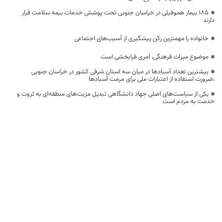
۱۸۵ بیمار هموفیلی در خراسان جنوبی تحت پوشش خدمات بیمه سلامت قرار
دارند
خانواده را مهمترین رکن پیشگیری از آسیب‌های اجتماعی
موضوع میراث فرهنگی، امری فرابخشی است
بیشترین تعداد آسبادها در میان سه استان شرقی کشور در خراسان جنوبی
،ضرورت استفاده از اعتبارات ملی برای مرمت آسبادها
یکی از سیاست‌های اصلی جهاد دانشگاهی تبدیل مزیت‌های منطقه‌ای به ثروت و
خدمت به مردم است
علم و فناوری باید در مسیر خدمت به انسان و مقابله با ظلم به کار گرفته شود
کنترل ملخ نیازمند همکاری فرامنطقه‌ای است
اختصاص 2500 میلیارد تومان برای توسعه راه‌های دوبانده خراسان جنوبی
اربعین فرصتی برای بازگشت عقلانیت و اصول فراموش‌شده انسانیت به جامعه
بشری است
خراسان جنوبی در خدمت‌رسانی به زائران اربعین، الگوی همدلی و اخلاص است
استفاده از ظرفیت پیمانکاران و تأمین‌کنندگان بومی استان