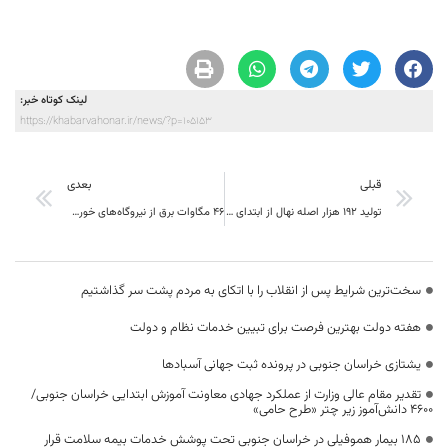
لینک کوتاه خبر:
https://khabarvahonar.ir/news/?p=105153
قبلی
بعدی
تولید 192 هزار اصله نهال از ابتدای فصل کاشت در راستای طرح مردمی کاشت یک میلیارد درخت در بیرجند
۴۶ مگاوات برق از نیروگاه‌های خورشیدی خراسان جنوبی به شبکه متصل شد
سخت‌ترین شرایط پس از انقلاب را با اتکای به مردم پشت سر گذاشتیم
هفته دولت بهترین فرصت برای تبیین خدمات نظام و دولت
یشتازی خراسان جنوبی در پرونده ثبت جهانی آسبادها
تقدیر مقام عالی وزارت از عملکرد جهادی معاونت آموزش ابتدایی خراسان جنوبی/
۴۶۰۰ دانش‌آموز زیر چتر «طرح حامی»
۱۸۵ بیمار هموفیلی در خراسان جنوبی تحت پوشش خدمات بیمه سلامت قرار