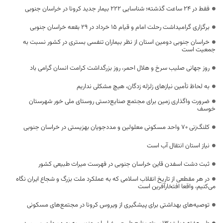
فقط در 24 ساعت گذشته؛ شناسایی 222 بیمار جدید کرونا در خراسان جنوبی
برگزاری گرامیداشت رحلت امام و قیام ۱۵ خرداد در ۲۹ بقعه خراسان جنوبی
خراسان جنوبی دومین استان از نظر بیماران تنفسی بستری در کشور نسبت به
جمعیت است
روز جهانی صلیب سرخ و هلال احمر، روز بزرگداشت کرامت انسان گرامی باد
به لحاظ تأمین نیازهای زلزله زدگان، هیچ مشکلی نداریم
ضرورت واگذاری زمین برای مجتمع صنایع‌دستی روستای ملی خور شهرستان
خوسف
کلنگ‌زنی 70 واحد مسکونی معلولین و مددجویان بهزیستی در خراسان جنوبی
نیاز استان انتقال آب است
ثبت دشت اسفدن قاین خراسان جنوبی در فهرست میراث طبیعی کشور
در هر مقطعی از تاریخ انقلاب اسلامی که به عملکرد ملت بزرگ و شجاع ایران نگاه
می‌کنیم، واقعا افتخارآفرین است
توصیه‌های بهداشتی برای پیشگیری از ویروس کرونا در مجتمع‌های مسکونی