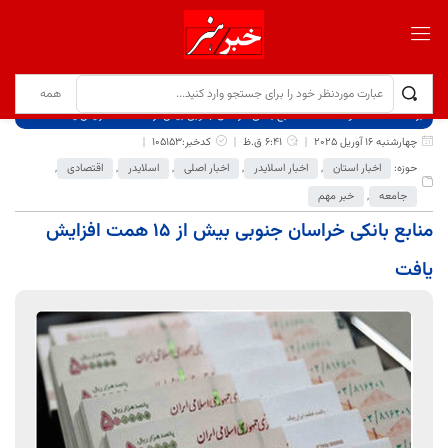
برگ نخست
نوشته‌ها
منابع بانکی خراسان‌ جنوبی بیش از ۱۵ همت افزایش یافت
چهارشنبه 16 آوریل 2025
6:41 ق.ظ
کدخبر:105153
حوزه:
اخبار استان
,
اخبار اسلایدر
,
اخبار اصلی
,
اسلایدر
,
اقتصادی
,
جامعه
,
خبر مهم
منابع بانکی خراسان‌ جنوبی بیش از ۱۵ همت افزایش
یافت