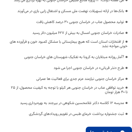
طی هفته دولت؛ ۱۳ پروژه منابع طبیعی خراسان جنوبی به بهره برداری می رسد
بانک‌ها در ارائه تسهیلات نهضت ملی مسکن و اشتغال زایی بازی در می‌آورند
تولید محصول عناب در خراسان جنوبی ۳۰ درصد کاهش یافت
صادرات خراسان جنوبی امسال به بیش از ۶۲۷ میلیون دلار رسید
از افتخارات استان است که هیچ بیمارستانی با مشکل کمبود خون و فرآورده‌ های
خونی مواجه نشد
?آمار روزانه مبتلایان به کرونا به تفکیک شهرستان های خراسان جنوبی
طرح «نذر قربانی» در خراسان جنوبی اجرا می شود
مرکز خراسان جنوبی نیازمند عزم جدی برای فعالیت ها عمرانی
خرید توافقی عناب در خراسان جنوبی هر کیلو با توجه به کیفیت محصول، از ۲۵
تا ۴۰ هزار تومان
مدرسه ۱۲ کلاسه دکتر غلامحسین شکوهی در بیرجند به بهره‌برداری رسید
ثبت جشنواره برداشت خرمای طبس در تقویم رویدادهای گردشگری