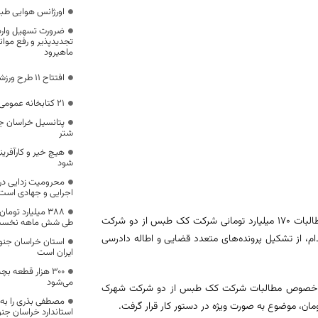
اورژانس هوایی طبس ناجی 
ضرورت تسهیل واردا
تجدیدپذیر و رفع موان
ماهیرود
افتتاح ۱۱ طرح ورزشی خراسان جنوبی در هفته دولت
۲۱ کتابخانه عمومی خراسان جنوبی در دست ساخت
شتر
هیچ خیر و کارآفرینی
شود
محرومیت زدایی در ک
اجرایی و جهادی است
۳۸۸ میلیارد تو
محمدجعفر عبدالهی رئیس کل دادگستری استان خراسان جنوبی از حل‌وفصل مطالبات 170 میلیارد تومانی شرکت کک طبس از دو شرکت
طی شش ماهه نخست
م، از تشکیل پرونده‌های متعدد قضایی و اطاله دادرسی
استان خراسان جنوب
ایران است
۳۰۰ هزار قطعه ب
‌می‌شود
ر خصوص مطالبات شرکت کک طبس از دو شرکت شهرک
مصطفی بذری را به 
استاندارد خراسان ج