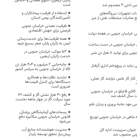
زائران اربعین، الگوی همدلی و اخلاص
است
۴ مصدوم شد
استفاده از ظرفیت پیمانکاران و
ت تجهیزات نیروگاه‌های
تأمین‌کنندگان بومی استان
ع صادرات مشتقات نفتی از مرز
ظرفیت معدنی خراسان جنوبی
فرصتی برای جهش اقتصادی
همه ظرفیت‌ها برای خدمت‌رسانی
ایمن به زائران پایان صفر بسیج شود
53 موکب خراسان جنوبی در
پتانسیل خراسان جنوبی برای تولید 8 هزار تن شیر
خدمت زائران اربعین
جابه‌جایی 2 میلیون و 404 هزار تن
 نباید در پیچ‌وخم اداری گرفتار
کالا از خراسان جنوبی به سراسر کشور
تشدید نظارت‌ها و همکاری
نار کار علمی نیازمند کار عملی،
دستگاه‌ها برای کنترل قیمت‌ها
.
ضروری است
مان کالای قاچاق در خراسان جنوبی
رفع 40 هزار نشتی گاز و کشف 76
 سال کشف شد
مورد سرقت گاز در چهار ماهه نخست
سال
ی مهد نخبه پروری و پدران علم
پسماندهای آزمایشگاهی پزشکی
قانونی خراسان جنوبی مکانیزه دفع
چه ماهی در خراسان جنوبی توزیع
می‌شود
مدیریت هوشمندانه منابع آب،
عنوان سرپرست اداره کل
پیش‌نیاز تحقق توسعه پایدار
نوبی منصوب شد