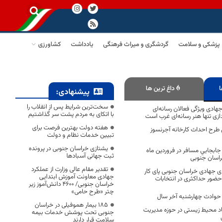
پزشکی و سلامت
گردشگری و میراث فرهنگی
یادداشت
کشاورزی
ا
داغ ترین ها
پیشنهادی:
سخت‌ترین شرایط پس از انقلاب را
جهادی ویژگی فعالان رسانه‌ای
با اتکای به مردم پشت سر گذاشتیم
زی تنها هنر رسانه‌ای غرب است
هفته دولت بهترین فرصت برای
ی طرح احداث کارخانه آجرنسوز
تبیین خدمات نظام و دولت
یشتازی خراسان جنوبی در پرونده
ان جابجايي مسافر در فروردین ماه
ثبت جهانی آسبادها
راسان جنوبی
تقدیر مقام عالی وزارت از عملکرد
ای جهادی خراسان جنوبی پای کار
جهادی معاونت آموزش ابتدایی
ضور حداکثری در انتخابات
خراسان جنوبی/ ۴۶۰۰ دانش‌آموز زیر
چتر «طرح حامی»
۱۸۵ بیمار هموفیلی در خراسان
اد محیط زیستی در حوزه مدیریت
جنوبی تحت پوشش خدمات بیمه
سلامت قرار دارند