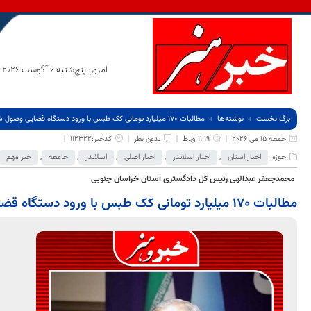
امروز: پنج‌شنبه 6 آگوست 2026
برگ نخست
نوشته‌ها
مطالبات 170 میلیارد تومانی کک طبس با ورود دستگاه قضایی وصول شد
جمعه 15 می 2026
11:19 ق.ظ
بدون نظر
کدخبر:112322
حوزه:
اخبار استان
,
اخبار اسلایدر
,
اخبار اصلی
,
اسلایدر
,
جامعه
,
خبر مهم
محمدجعفر عبدالهی رئیس کل دادگستری استان خراسان جنوبی
مطالبات 170 میلیارد تومانی کک طبس با ورود دستگاه قضایی وصول شد