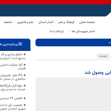
صفحه اصلی
فرهنگ و هنر
اخبار استان
علم و فناوری
جامعه
اخبار شهرستان ها
ارتباط با ما
پربازدیدترین ه
اخلاق مداری و کار 
,
خوسف
بسیج است /دروغ پردا
آغاز عملیات اجرای
قاینات
148 هزار نفرميز
سالجاري در استان خ
جهادگران قرارگاه‌ه
خدمت به مردم برای ح
کاهش 24 درصدی حوادث چهارشنبه آخر سال
‍تصویب یکی از اسن
شهری خراسان جنوبی