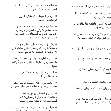
خانواده را مهمترین رکن پیشگیری از
ی برخاسته از متن انقلاب است
آسیب‌های اجتماعی
 هنر به مناسبت درگذشت عکاس
موضوع میراث فرهنگی، امری
ضا کیانی نژاد
فرابخشی است
یریه آبشار عاطفه ها نگاه نو در
بیشترین تعداد آسبادها در میان
خراسان جنوبی
سه استان شرقی کشور در خراسان
جنوبی ،ضرورت استفاده از اعتبارات
ار شهرستان خوسف با ماندن در
ملی برای مرمت آسبادها
رای هم نوعان خود ارزشی به
یکی از سیاست‌های اصلی جهاد
دانشگاهی تبدیل مزیت‌های منطقه‌ای
دی» جوان‌ترین رئیس آموزش و
به ثروت و خدمت به مردم است
ن
علم و فناوری باید در مسیر خدمت
: وحدت نیروهای مسلح برای
به انسان و مقابله با ظلم به کار گرفته
شود
یه در تأمین ایمنی معادن
کنترل ملخ نیازمند همکاری
‌کند
فرامنطقه‌ای است
س مجددا عملیاتی شد
اختصاص 2500 میلیارد تومان برای
توسعه راه‌های دوبانده خراسان جنوبی
پنهان گردشگری ایران نیازمند
اربعین فرصتی برای بازگشت
عقلانیت و اصول فراموش‌شده
اسان جنوبی طی بیانیه ای از
انسانیت به جامعه بشری است
رکت گسترده در انتخابات دعوت
خراسان جنوبی در خدمت‌رسانی به