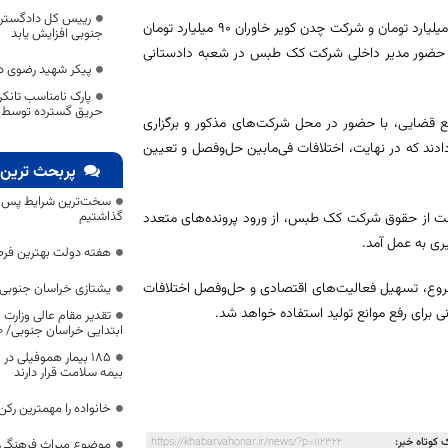
رییس کل دادگستری:
رئیس کل دادگستری خراسان جنوبی افزود: میزان بدهی شرکت فولاد پیشرو 80 میلیارد تومان و شرکت چدن کویر خاوران 90 میلیارد تومان
جنوبی افزایش یابد
م با حضور مدیر داخلی شرکت کک طبس در شعبه دادستانی
پیکر شهید رضوی د
پارک نامناسب تانک
حریق گسترده توسط 
جع قضایی، با حضور در محل شرکت‌های مذکور و برگزاری
دند که در نهایت، اختلافات فی‌مابین حل‌وفصل و تعیین
پربحث ترین 
سخت‌ترین شرایط پس از 
گذاشتیم
نت از حقوق شرکت کک طبس، از ورود پرونده‌های متعدد
ری به عمل آمد.
هفته دولت بهترین فرص
مشروع، تسهیل فعالیت‌های اقتصادی و حل‌وفصل اختلافات
یشتازی خراسان جنوبی د
ی برای رفع موانع تولید استفاده خواهد شد.
تقدیر مقام عالی وزارت
ابتدایی خراسان جنوبی/ ۴۶۰۰ دانش‌آموز زیر چتر «طرح حامی»
۱۸۵ بیمار هموفیلی
بیمه سلامت قرار دارند
خانواده را مهمترین رک
 کوتاه خبر:
https://khabarvahonar.ir/news/?p=112322
موضوع میراث فرهنگی،