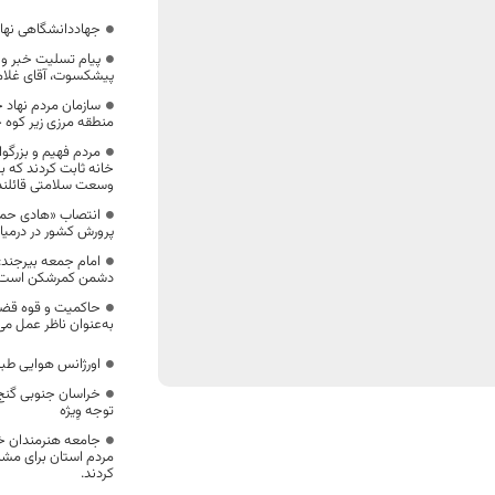
جهاددانشگاهی نهاد
پیام تسلیت خبر و
پیشکسوت، آقای غلامر
سازمان مردم نهاد خ
منطقه مرزی زیر کوه 
مردم فهیم و بزرگو
خانه ثابت کردند که ب
وسعت سلامتی قائلند
انتصاب «هادی حمی
پرورش کشور در درمیا
امام جمعه بیرجند
دشمن کمرشکن است
حاکمیت و قوه قضای
به‌عنوان ناظر عمل می
اورژانس هوایی طب
خراسان جنوبی گنج 
توجه وِیژه
جامعه هنرمندان خر
مردم استان برای مشا
کردند.