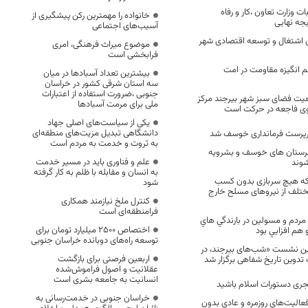
وزارت تعاون ،کار و رفاه
خانواده را مهمترین رکن پیشگیری از
جه نهایی
آسیب‌های اجتماعی
 اشتغال و توسعه اقتصادی شهر
موضوع میراث فرهنگی، امری
فرابخشی است
 انگیزه مقاومت در امت
بیشترین تعداد آسبادها در میان
سه استان شرقی کشور در خراسان
جنوبی ،ضرورت استفاده از اعتبارات
یت فضای سبز شهر بیرجند مرکز
ملی برای مرمت آسبادها
وی فاجعه در حرکت است
یکی از سیاست‌های اصلی جهاد
دانشگاهی تبدیل مزیت‌های منطقه‌ای
رپرست فرمانداری خوسف شد
به ثروت و خدمت به مردم است
رستان های خوسف و بشرویه
علم و فناوری باید در مسیر خدمت
شوند
به انسان و مقابله با ظلم به کار گرفته
که هیچ سربازی بدون کسب
شود
ختلف از نیروهای مسلح خارج
کنترل ملخ نیازمند همکاری
فرامنطقه‌ای است
ردم و مسولین در بارندگي هاي
اختصاص 2500 میلیارد تومان برای
 هم افزايي بود
توسعه راه‌های دوبانده خراسان جنوبی
ن نشست «شب‌های بیرجند، در
اربعین فرصتی برای بازگشت
تدوین تاریخ شفاهی برگزار شد
عقلانیت و اصول فراموش‌شده
انسانیت به جامعه بشری است
ری دستورات اسلام باشید
خراسان جنوبی در خدمت‌رسانی به
عالیت‌های روزمره و عادی بدون