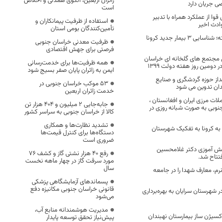
زائران اربعین، الگوی همدلی و اخلاص
 جریان دارد
است
قوا از عملکرد همراه با تدبیر
استفاده از ظرفیت پیمانکاران و
ادث اخیر
تأمین‌کنندگان بومی استان
در 24 ساعت گذشته؛ شناسایی 3 بیمار جدید کرونا
ظرفیت معدنی خراسان جنوبی
فرصتی برای جهش اقتصادی
ی مجتمع های گلخانه ای خراسان
همه ظرفیت‌ها برای خدمت‌رسانی
دومین روز هفته دولت 1399
ایمن به زائران پایان صفر بسیج شود
نداز حوزه گردشگری و صنایع
53 موکب خراسان جنوبی در
ان تدوین می شود
خدمت زائران اربعین
ملات مرزی ایران و افغانستان ،
جابه‌جایی 2 میلیون و 404 هزار تن
نوبی به صورت شبانه روزی در
کالا از خراسان جنوبی به سراسر کشور
تشدید نظارت‌ها و همکاری
ان به کرونا به تفکیک شهرستان
دستگاه‌ها برای کنترل قیمت‌ها
ضروری است
 نفره دانش آموزی دکتر غلامحسین
رفع 40 هزار نشتی گاز و کشف 76
تتاح شد.
مورد سرقت گاز در چهار ماهه نخست
سال
نرم، معارف شهدا را در جامعه
پسماندهای آزمایشگاهی پزشکی
قانونی خراسان جنوبی مکانیزه دفع
ر شهرستان سرایان به بهره‌برداری
می‌شود
مدیریت هوشمندانه منابع آب،
اکسیژن ساز بیمارستان نهبندان
پیش‌نیاز تحقق توسعه پایدار