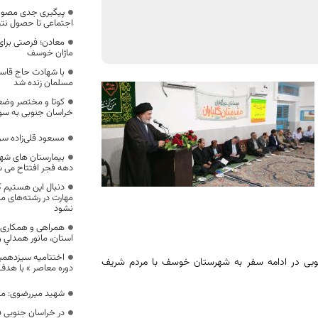
پیگیری جدی مصوبات 
اجتماعی تا حصول نتی
معادن؛ فرصتی برای
ماژان خوسف
با شهادت حاج قاسم
مسلمان زنده شد
کوتا و مختصر وضع
خراسان جنوبی به س
مسعود قلی‌زاده س
بیمارستان های شه
دهه فجر افتتاح می 
دنبال این هستیم 
مهارت در رشته‌های م
نشود
همراهی و همکاری م
استان، مانور همدلي و
اختتامیه سیزدهمی
نوبی در ادامه سفر به شهرستان خوسف با مردم شریف
دوره معاصر » با هدف 
شهید میررضوی: مج
در خراسان جنوبی ف