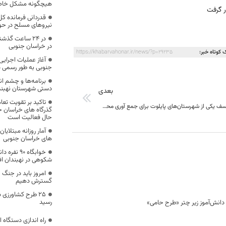
هیچگونه مشکل خاصی
ر گرفت
قدردانی فرمانده کل 
نیروهای مسلح در حو
در خراسان جنوبی
 کوتاه خبر:
https://khabarvahonar.ir/news/?p=29235
آغاز عملیات اجرای
جنوبی به طور رسمی در 
برنامه‌ها و چشم ا
دستی شهرستان نهبند
بعدی
تاکید بر تقویت تعا
شهرستان خوسف یکی از شهرستان‌های پایلوت برای جمع آوری محصولات شیر و کشتارگاه شتر در نظر گرفته شده است.
گذرگاه های خراسان ج
حال فعالیت است
آمار روزانه مبتلای
های خراسان جنوبی
خوابگاه ۹۰
شکوهی در نهبندان اف
امروز باید در جنگ 
گسترش دهیم
۲۵ طرح کشاورزی د
رسید
راه اندازی دستگاه 