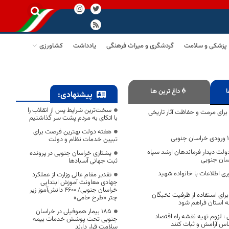
پزشکی و سلامت
گردشگری و میراث فرهنگی
یادداشت
کشاورزی
ا
داغ ترین ها
پیشنهادی:
سخت‌ترین شرایط پس از انقلاب را
رای مرمت و حفاظت آثار تاریخی
با اتکای به مردم پشت سر گذاشتیم
هفته دولت بهترین فرصت برای
تبیین خدمات نظام و دولت
لت دیدار فرماندهان ارشد سپاه
یشتازی خراسان جنوبی در پرونده
اسان جنوبی
ثبت جهانی آسبادها
وری اطلاعات با خانواده شهید
تقدیر مقام عالی وزارت از عملکرد
جهادی معاونت آموزش ابتدایی
خراسان جنوبی/ ۴۶۰۰ دانش‌آموز زیر
 برای استفاده از ظرفیت نخبگان
چتر «طرح حامی»
ه استان فراهم شود
۱۸۵ بیمار هموفیلی در خراسان
 : لزوم تهیه نقشه راه اقتصاد
جنوبی تحت پوشش خدمات بیمه
اس آرامش و ثبات کنند
سلامت قرار دارند