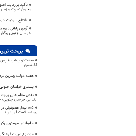
تأکید بر رعایت اصو
محرم/ نظارت ویژه بر 
افتتاح سوئیت های
آزمون پایانی دوره ه
خراسان جنوبی برگزار
پربحث ترین 
سخت‌ترین شرایط پس از 
گذاشتیم
هفته دولت بهترین فرص
یشتازی خراسان جنوبی د
تقدیر مقام عالی وزارت
ابتدایی خراسان جنوبی/ ۴۶۰۰ دانش‌آموز زیر چتر «طرح حامی»
۱۸۵ بیمار هموفیلی
بیمه سلامت قرار دارند
خانواده را مهمترین رک
موضوع میراث فرهنگی،