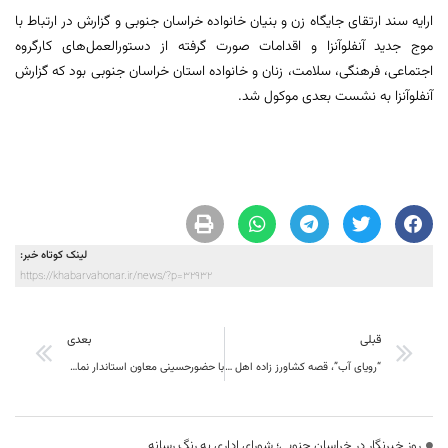
ارایه سند ارتقای جایگاه زن و بنیان خانواده خراسان جنوبی و گزارش در ارتباط با
موج جدید آنفلوآنزا و اقدامات صورت گرفته از دستورالعمل‌های کارگروه
اجتماعی، فرهنگی، سلامت، زنان و خانواده استان خراسان جنوبی بود که گزارش
آنفلوآنزا به نشست بعدی موکول شد.
لینک کوتاه خبر:
https://khabarvahonar.ir/news/?p=32932
قبلی
بعدی
“رویای آب”، قصه کشاورز زاده اهل قائن در خراسان ‌جنوبی برنده جایزه دوم بخش کارآفرینی جشنواره “سینما حقیقت” شد
با حضورحسینی معاون استاندار نمایشگاه رویش و حرکت در دانشگاه صنعتی بیرجند گشایش یافت
روز خبرنگار در خراسان جنوبی؛ شورای اداری به رنگ رسانه