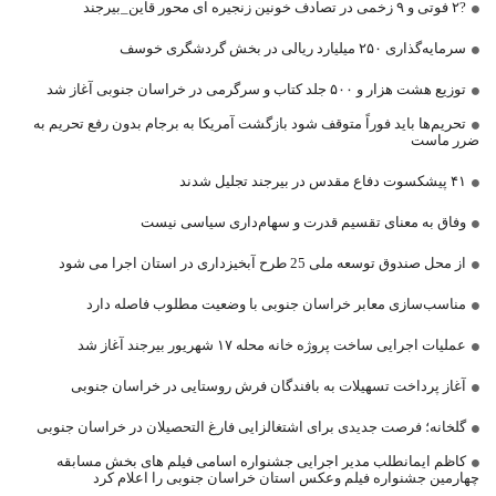
?۲ فوتی و ۹ زخمی در تصادف خونین زنجیره ای محور قاین_بیرجند
سرمایه‌گذاری ۲۵۰ میلیارد ریالی در بخش گردشگری خوسف
توزیع هشت هزار و ۵۰۰ جلد کتاب و سرگرمی در خراسان جنوبی آغاز شد
تحریم‌ها باید فوراً متوقف شود بازگشت آمریکا به برجام بدون رفع تحریم به
ضرر ماست
۴۱ پیشکسوت دفاع مقدس در بیرجند تجلیل شدند
وفاق به معنای تقسیم قدرت و سهام‌داری سیاسی نیست
از محل صندوق توسعه ملی 25 طرح آبخیزداری در استان اجرا می شود
مناسب‌سازی معابر خراسان جنوبی با وضعیت مطلوب فاصله دارد
عملیات اجرایی ساخت پروژه خانه محله ۱۷ شهریور بیرجند آغاز شد
آغاز پرداخت تسهیلات به بافندگان فرش روستایی در خراسان جنوبی
گلخانه؛ فرصت جدیدی برای اشتغالزایی فارغ التحصیلان در خراسان جنوبی
کاظم ایمانطلب مدیر اجرایی جشنواره اسامی فیلم های بخش مسابقه
چهارمین جشنواره فیلم وعکس استان خراسان جنوبی را اعلام کرد