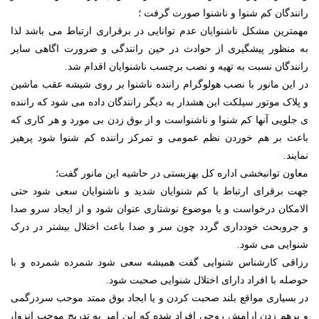
رانندگان کم شنوا و ناشنوا صورت گرفت ؛
مهمترین مشکل ناشنوایان عدم توانایی در برقراری ارتباط می باشد لذا
به منظور پیشگیری از حوادث در حین رانندگی و ضرورت اگاهی سایر
رانندگان نسبت به تهیه و نصب برچسب ناشنوایان اقدام شد.
در این مانور با نصب هولوگرام راننده ناشنوا بر روی شیشه عقب ماشین
و پلاک موتور سیلکت این هشدار به دیگر رانندگان داده می شود که راننده
ی جلویی آنها کم شنوا و ناشنواست و از بوق زدن بی مورد و هر کاری که
باعث بر هم خوردن نظم عمومی و تمرکز راننده کم شنوا شود پرهیز
نمایند.
معاون توانبخشی اداره کل بهزیستی در حاشیه این مانور گفت؛
جهت برقرای ارتباط با کم شنوایان شدید و ناشنوایان سعی شود حتی
الامکان درخواست و یا موضوع نوشتاری عنوان شود و از ایجاد سرو صدا
و جروبحث خودداری گردد چون سر و صدا باعث اختلال بیشتر در درک
شنوایی می شود.
رزاقی کارشناس شنوایی گفت همیشه سعی شود شمرده شمرده و با
حوصله با افراد دارای اختلال شنوایی صحبت شود.
در بسیاری مواقع بلند صحبت کردن و یا ایجاد بوق ممتد موحب سردرگمی
و برهم زدن ارامش روحی افراد شده که این امر به تدریج موجب انزوا،