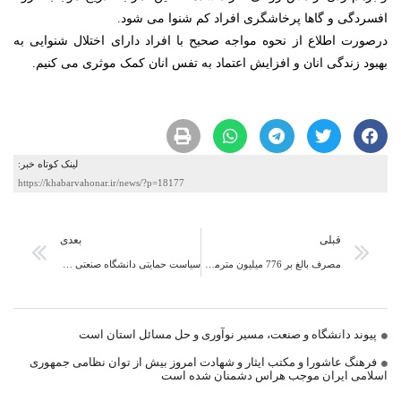
افسردگی و گاها پرخاشگری افراد کم شنوا می شود.
درصورت اطلاع از نحوه مواجه صحیح با افراد دارای اختلال شنوایی به
بهبود زندگی انان و افزایش اعتماد به تفس انان کمک موثری می کنیم.
لینک کوتاه خبر:
https://khabarvahonar.ir/news/?p=18177
قبلی
بعدی
مصرف بالغ بر 776 میلیون مترمکعب گاز طبیعی در خراسان جنوبی
سیاست حمایتی دانشگاه صنعتی بيرجند در راستاي تشويق دانشجويان ممتاز
پیوند دانشگاه و صنعت، مسیر نوآوری و حل مسائل استان است
فرهنگ عاشورا و مکتب ایثار و شهادت امروز بیش از توان نظامی جمهوری
اسلامی ایران موجب هراس دشمنان شده است