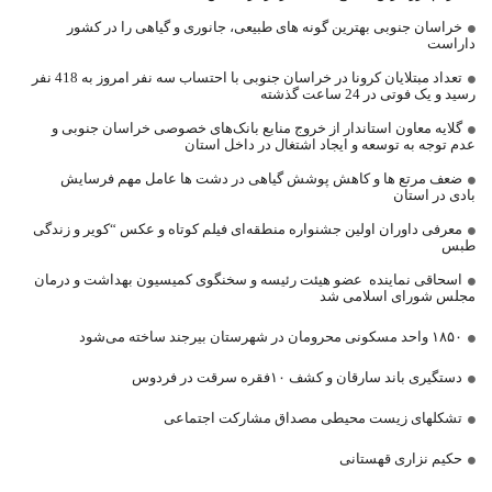
خراسان جنوبی بهترین گونه های طبیعی، جانوری و گیاهی را در کشور
داراست
تعداد مبتلایان کرونا در خراسان جنوبی با احتساب سه نفر امروز به 418 نفر
رسید و یک فوتی در 24 ساعت گذشته
گلایه معاون استاندار از خروج منابع بانک‌های خصوصی خراسان جنوبی و
عدم توجه به توسعه و ایجاد اشتغال در داخل استان
ضعف مرتع ها و کاهش پوشش گیاهی در دشت ها عامل مهم فرسایش
بادی در استان
معرفی داوران اولین جشنواره منطقه‌ای فیلم کوتاه و عکس “کویر و زندگی
طبس
اسحاقی نماینده عضو هیئت رئیسه و سخنگوی کمیسیون بهداشت و درمان
مجلس شورای اسلامی شد
۱۸۵۰ واحد مسکونی محرومان در شهرستان بیرجند ساخته می‌شود
دستگیری باند سارقان و کشف ۱۰فقره سرقت در فردوس
تشکلهای زیست محیطی مصداق مشارکت اجتماعی
حکیم نزاری قهستانی