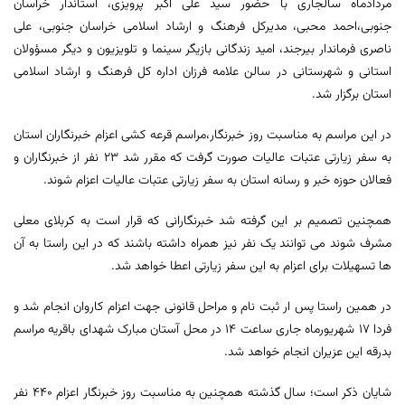
مردادماه سالجاری با حضور سید علی اکبر پرویزی، استاندار خراسان
جنوبی،احمد محبی، مدیرکل فرهنگ و ارشاد اسلامی خراسان جنوبی، علی
ناصری فرماندار بیرجند، امید زندگانی بازیگر سینما و تلویزیون و دیگر مسؤولان
استانی و شهرستانی در سالن علامه فرزان اداره کل فرهنگ و ارشاد اسلامی
استان برگزار شد.
در این مراسم به مناسبت روز خبرنگار،مراسم قرعه کشی اعزام خبرنگاران استان
به سفر زیارتی عتبات عالیات صورت گرفت که مقرر شد ٢٣ نفر از خبرنگاران و
فعالان حوزه خبر و رسانه استان به سفر زیارتی عتبات عالیات اعزام شوند.
همچنین تصمیم بر این گرفته شد خبرنگارانی که قرار است به کربلای معلی
مشرف شوند می توانند یک نفر نیز همراه داشته باشند که در این راستا به آن
ها تسهیلات برای اعزام به این سفر زیارتی اعطا خواهد شد.
در همین راستا پس ار ثبت نام و مراحل قانونی جهت اعزام کاروان انجام شد و
فردا ١٧ شهریورماه جاری ساعت ١٤ در محل آستان مبارک شهدای باقریه مراسم
بدرقه این عزیران انجام خواهد شد.
شایان ذکر است؛ سال گذشته همچنین به مناسبت روز خبرنگار اعزام ٤٤٠ نفر