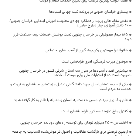
هفته دولت بهترین فرصت برای تبیین خدمات نظام و دولت
یشتازی خراسان جنوبی در پرونده ثبت جهانی آسبادها
تقدیر مقام عالی وزارت از عملکرد جهادی معاونت آموزش ابتدایی خراسان جنوبی/
۴۶۰۰ دانش‌آموز زیر چتر «طرح حامی»
۱۸۵ بیمار هموفیلی در خراسان جنوبی تحت پوشش خدمات بیمه سلامت قرار
دارند
خانواده را مهمترین رکن پیشگیری از آسیب‌های اجتماعی
موضوع میراث فرهنگی، امری فرابخشی است
بیشترین تعداد آسبادها در میان سه استان شرقی کشور در خراسان جنوبی
،ضرورت استفاده از اعتبارات ملی برای مرمت آسبادها
یکی از سیاست‌های اصلی جهاد دانشگاهی تبدیل مزیت‌های منطقه‌ای به ثروت و
خدمت به مردم است
علم و فناوری باید در مسیر خدمت به انسان و مقابله با ظلم به کار گرفته شود
کنترل ملخ نیازمند همکاری فرامنطقه‌ای است
اختصاص 2500 میلیارد تومان برای توسعه راه‌های دوبانده خراسان جنوبی
اربعین فرصتی برای بازگشت عقلانیت و اصول فراموش‌شده انسانیت به جامعه