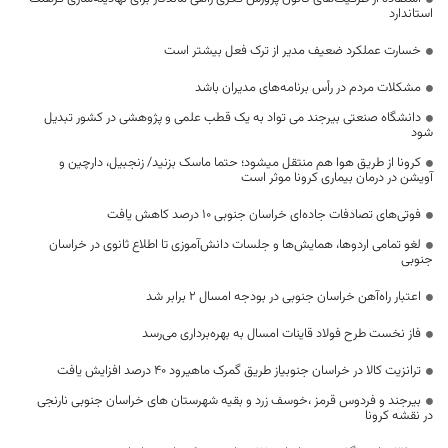
استاندارد
خسارت عملکرد ضعیف مدیر از ترک فعل بیشتر است
مشکلات مردم در رأس برنامه‌های مدیران باشد
دانشگاه صنعتی بیرجند می تواد به یک قطب علمی و پژوهشی در کشور تبدیل
شود
کرونا از طریق هوا هم منتقل میشود؛ حتما ماسک بزنيد/ زنجبیل، دارچین و
آویشن در درمان بیماری کرونا موثر است
فوتی‌های تصادفات جاده‌ای خراسان جنوبی ۱۰ درصد کاهش یافت
لغو تمامی اردوها، همایش‌ها و جلسات دانش‌آموزی تا اطلاع ثانوی در خراسان
جنوبی
اعتبار راه‌آهن خراسان جنوبی در بودجه امسال ۲ برابر شد
فاز نخست طرح فولاد قاینات امسال به بهره‌برداری می‌رسد
ترانزیت کالا در خراسان جنوبیاز طریق گمرک ماهیرود ۴۰ درصد افزایش یافت
بیرجند و فردوس قرمز ،خوسف زرد و بقیه شهرستان های خراسان جنوبی نارنجی
در نقشه کرونا