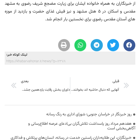
از خبرنگاران به همراه خانواده ایشان برای زیارت مضجع شریف رضوی به مشهد
مقدس و اسکان در ٥ هتل مشهد و نیز فیش غذای حضرت و بازدید از موزه
های آستان مقدس رضوی برای نخستین بار انجام شد.
لینک کوتاه خبر:
https://khabarvahonar.ir/news/?p=12378
قبلی
بعدی
آنهایی که دنبال حاشیه اند بخوانند سخنان استاندار درجمع مدیران و مشاوران و فرمانداران :رسیدن به توسعه، نیازمند یک کار گروهي با مشارکت همه اقشار است
داوران بخش رقابت یازدهمین جشنواره تئاتر استان خراسان جنوبی معرفی شدند
روز خبرنگار در خراسان جنوبی؛ شورای اداری به رنگ رسانه
هفدهم مرداد روز پاسداشت تلاش‌گران بی‌ادعای عرصه اطلاع‌رسانی و
آگاهی‌بخشی است
خبرنگاران، این طلایه‌داران راستین خدمت در رسانه، انسان‌های پرتلاش و فداکاری