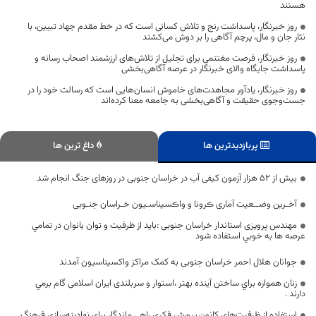
هستند
روز خبرنگار، پاسداشت رنج و تلاش کسانی است که در خط مقدم جهاد تبیین، با
نثار جان و مال، پرچم آگاهی را بر دوش می‌کشند
روز خبرنگار، فرصت مغتنمی برای تجلیل از تلاش‌های ارزشمند اصحاب رسانه و
پاسداشت جایگاه والای خبرنگار در عرصه آگاهی‌بخشی
روز خبرنگار، یادآور مجاهدت‌های خاموش انسان‌هایی است که رسالت خود را در
جست‌وجوی حقیقت و آگاهی‌بخشی به جامعه معنا کرده‌اند
پربازدیدترین ها
داغ ترین ها
بیش از ۵۲ هزار آزمون کیفی آب در خراسان جنوبی در روزهای جنگ انجام شد
آخـرین وضــعیت آماری ڪرونا و واڪسیناسـیون خـراسان جنـوبی
مهندس پرویزی استاندار خراسان جنوبی :بايد از ظرفيت و توان بانوان در تمامي
عرصه ها به خوبي استفاده شود
جوانان هلال احمر خراسان جنوبی به کمک مراکز واکسیناسیون آمدند
زنان همواره براي ساختن آينده بهتر ،استوار و سربلندی ایران اسلامی گام برمي
دارند .
استفاده از ظرفیت‌های کانون پرورش فکری راهی ماندگار برای نهادینه‌سازی فرهنگ