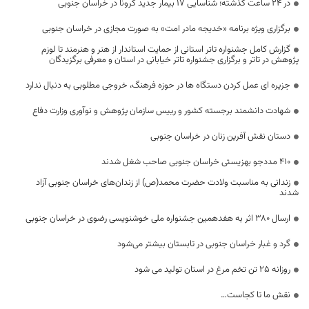
در 24 ساعت گذشته؛ شناسایی 17 بیمار جدید کرونا در خراسان جنوبی
برگزاری ویژه برنامه «خدیجه مادر امت» به صورت مجازی در خراسان جنوبی
گزارش کامل جشنواره تاتر استانی از حمایت استاندار از هنر و هنرمند تا لوزم
پژوهش در تاتر و برگزاری جشنواره تاتر خیابانی در استان و معرفی برگزیدگان
جزیره ای عمل کردن دستگاه ها در حوزه فرهنگ، خروجی مطلوبی به دنبال ندارد
شهادت دانشمند برجسته کشور و رییس سازمان پژوهش و نوآوری وزارت دفاع
دستان نقش آفرین زنان در خراسان جنوبی
۴۱۰ مددجو بهزیستی خراسان جنوبی صاحب شغل شدند
زندانی به مناسبت ولادت حضرت محمد(ص) از زندان‌های خراسان جنوبی آزاد
شدند
ارسال 380 اثر به هفدهمین جشنواره ملی خوشنویسی رضوی در خراسان جنوبی
گرد و غبار خراسان جنوبی در تابستان بیشتر می‌شود
روزانه 25 تن تخم مرغ در استان تولید می شود
نقش ما تا کجاست…