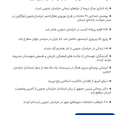
راه اندازی مرکز تروما از نیازهای درمانی خراسان جنوبی است
پوشش امدادی 40 حادثه در طرح نوروزی هلال‌احمر خراسان‌جنوبی/واژگونی در
صدر حوادث جاده‌ای استان
۷۵۱ فقره پروانه کسب در خراسان جنوبی صادر شد
روزی که پیروزی خرمشهر حاصل شد نام ایران در سراسر جهان مطرح شد
۱۰۵ زندانی در خراسان جنوبی با نذر هشتم آزاد شدند
گردشگران لهستانی از جاذبه های فرهنگی، تاریخی و طبیعی شهرستان بشرویه
بازدید کردند
آبرسانی روستای مرزی هنگر در سربیشه، یک ماه بعد از سفر استاندار خراسان
جنوبی
دنیای امروز از فقدان حاکمیت اسلامی رنج می‌برد
دکتر روحانی رئيس جمهور از زبان استاندار خراسان جنوبی از آخرین وضعیت
استان مطلع شد
۶۰۰ داوطلب انتخابات شوراهای شهر در خراسان جنوبی ثبت‌نام کردند