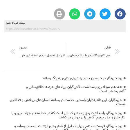
لینک کوتاه خبر:
https://khabarvahonar.ir/news/?p=55120
قبلی
بعدی
هم اکنون 119 بیمار با علائم بیماری حاد تنفسی در بیمارستان های خراسان جنوبی بستری هستند
?درسال تحویل عیدی استانداری خراسان جنوبی به زندانیان جرایم غیرعمد
روز خبرنگار در خراسان جنوبی؛ شورای اداری به رنگ رسانه
هفدهم مرداد روز پاسداشت تلاش‌گران بی‌ادعای عرصه اطلاع‌رسانی و
آگاهی‌بخشی است
خبرنگاران، این طلایه‌داران راستین خدمت در رسانه، انسان‌های پرتلاش و فداکاری
هستند
روز خبرنگار، پاسداشت رنج و تلاش کسانی است که در خط مقدم جهاد تبیین، با
نثار جان و مال، پرچم آگاهی را بر دوش می‌کشند
روز خبرنگار، فرصت مغتنمی برای تجلیل از تلاش‌های ارزشمند اصحاب رسانه و