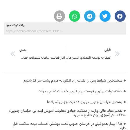
لینک کوتاه خبر:
https://khabarvahonar.ir/news/?p=33216
قبلی
بعدی
کمک به توسعه اقتصادی استان‌ها در دستور کار وزارت خارجه است
آغاز فعالیت سامانه تسهیلات حمایتی فرهنگ و هنر
سخت‌ترین شرایط پس از انقلاب را با اتکای به مردم پشت سر گذاشتیم
هفته دولت بهترین فرصت برای تبیین خدمات نظام و دولت
یشتازی خراسان جنوبی در پرونده ثبت جهانی آسبادها
تقدیر مقام عالی وزارت از عملکرد جهادی معاونت آموزش ابتدایی خراسان جنوبی/
۴۶۰۰ دانش‌آموز زیر چتر «طرح حامی»
۱۸۵ بیمار هموفیلی در خراسان جنوبی تحت پوشش خدمات بیمه سلامت قرار
دارند