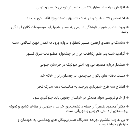
افزایش مراجعه بیماران تنفسی به مراکز درمانی خراسان‌جنوبی
اختصاص ۳۵ میلیارد ریال به شبکه برق منطقه ویژه اقتصادی بیرجند
ورود اعضای شورای فرهنگی عمومی به صحن شورا باید موضوعات کلان فرهگنی
باشد
مناسک پر معنای اربعین مسیر تحقق و دروازه ورود به تمدن نوین اسلامی است
گرامیداشت پدر علم ارتباطات ایران در جشنواره مطبوعات شرق کشور
هشدار درباره مصرف بی‌رویه آنتی بیوتیک در خراسان جنوبی
دست بافته های بانوان بیرجندی، در چمدان زائران خانه خدا
افتتاح سه طرح شهرداری بیرجند به مناسبت دهه مبارک فجر
از خام فروشی مواد معدنی در خراسان جنوبی باید جلوگیری شود
دکتر “محمود رفیعی” از خطه دانشمندپرور خراسان جنوبی از مفاخر کشور و نمونه
برجسته‌ای از دانش، فروتنی و مهربانی است
بی تفاوت نباشیم ،چرخه خطرناک عدم پروتکل های بهداشتی به خودمان و
اطرفیان خواهد رسید