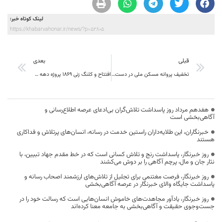
لینک کوتاه خبر:
https://khabarvahonar.ir/news/?p=52805
قبلی
بعدی
تخفیف پروانه مسکن ملی در دست انداز شورا و استانداری در مرکز خراسان جنوبی
افتتاح و کلنگ زنی 1869 پروژه دهه فجر امسال در خراسان جنوبی
هفدهم مرداد روز پاسداشت تلاش‌گران بی‌ادعای عرصه اطلاع‌رسانی و
آگاهی‌بخشی است
خبرنگاران، این طلایه‌داران راستین خدمت در رسانه، انسان‌های پرتلاش و فداکاری
هستند
روز خبرنگار، پاسداشت رنج و تلاش کسانی است که در خط مقدم جهاد تبیین، با
نثار جان و مال، پرچم آگاهی را بر دوش می‌کشند
روز خبرنگار، فرصت مغتنمی برای تجلیل از تلاش‌های ارزشمند اصحاب رسانه و
پاسداشت جایگاه والای خبرنگار در عرصه آگاهی‌بخشی
روز خبرنگار، یادآور مجاهدت‌های خاموش انسان‌هایی است که رسالت خود را در
جست‌وجوی حقیقت و آگاهی‌بخشی به جامعه معنا کرده‌اند