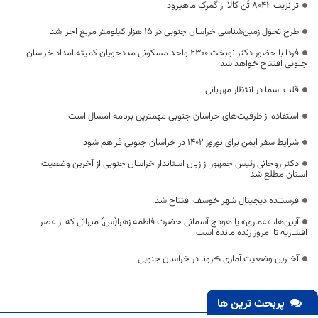
ترانزیت 8042 تُن کالا از گمرک ماهیرود
طرح تحول زمین‌شناسی خراسان جنوبی در ۱۵ هزار کیلومتر مربع اجرا شد
فردا با حضور دکتر نوبخت 2300 واحد مسکونی مددجویان کمیته امداد خراسان
جنوبی افتتاح خواهد شد
قلب اسما در انتظار مهربانی
استفاده از ظرفیت‌های خراسان جنوبی مهمترین برنامه امسال است
شرایط سفر ایمن برای نوروز 1402 در خراسان جنوبی فراهم شود
دکتر روحانی رئيس جمهور از زبان استاندار خراسان جنوبی از آخرین وضعیت
استان مطلع شد
فرستنده دیجیتال شهر خوسف افتتاح شد
آیین‌ها، «عماری» یا هودج آسمانی حضرت فاطمه زهرا(س) میراثی که از عصر
افشاریه تا امروز زنده مانده است
آخـرین وضعیت آماری ڪرونا در خراسان جنوبی
پربحث ترین ها