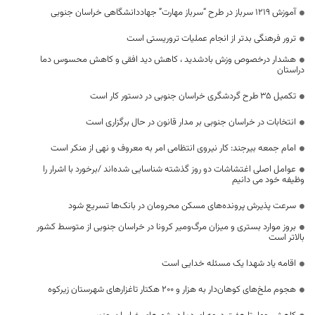
آموزش ۱۲۱۹ سرباز در طرح “سرباز مهارت” جهاددانشگاهی خراسان جنوبی
ترور فرهنگی بدتر از انجام عملیات تروریستی است
هشدار درخصوص وزش بادشدید ، کاهش دید افقی و کاهش محسوس دما
دراستان
تکمیل ۳۵ طرح گردشگری خراسان جنوبی در دستور کار است
انتخابات در خراسان جنوبی بر مدار قانون در حال برگزاری است
امام جمعه بیرجند: کار نیروی انتظامی امر به معروف و نهی از منکر است
عوامل اصلی اغتشاشات دو روز گذشته شناسایی شده‌اند /برخورد با اشرار را
وظیفه خود می دانیم
سرعت پذیرش پرونده‌های مسکن محرومان در بانک‌ها تسریع شود
بروز موارد بستری و میزان مرگ‌ومیر کرونا در خراسان جنوبی از متوسط کشور
بالاتر است
اقامه یاد شهدا یک مسئله خدایی است
هجوم ملخ‌های کوهان‌دار به هزار و ۲۰۰ هکتار تاغزارهای شهرستان زیرکوه