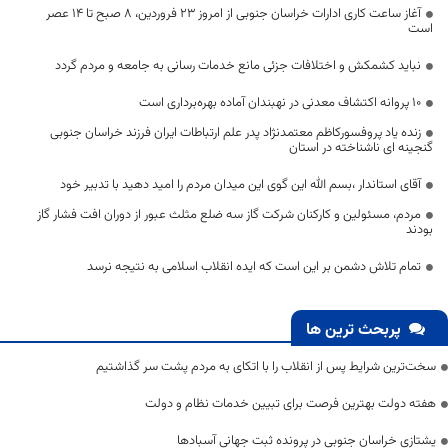
آغاز ساعت کاری ادارات خراسان جنوبی از امروز 23 فروردین، 8 صبح تا 14 عصر
است
نباید کشمکش و اختلافات جزئی مانع خدمات رسانی به جامعه و مردم گردد
۱۰ پروانه اکتشاف معدنی در نهبندان آماده بهره‌برداری است
زنده یاد پروفسورکاظم معتمدنژاد پدر علم ارتباطات ایران فرزند خراسان جنوبی
گنجینه ای ناشناخته در استان
آقای استاندار ،بسم الله این گوی این میدان مردم را امید دهید با تدبیر خود
مردم، مسئولین و کارکنان شرکت گاز سه ضلع مثلث عبور از دوران افت فشار گاز
بودند
تمام تلاش دشمن بر این است که ایده انقلاب اسلامی به نتیجه نرسد
پربحث ترین ها
سخت‌ترین شرایط پس از انقلاب را با اتکای به مردم پشت سر گذاشتیم
هفته دولت بهترین فرصت برای تبیین خدمات نظام و دولت
یشتازی خراسان جنوبی در پرونده ثبت جهانی آسبادها