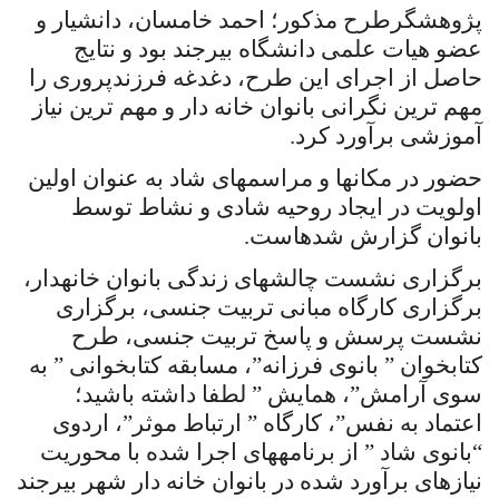
پژوهشگرطرح مذکور؛ احمد خامسان، دانشیار و
عضو هیات علمی دانشگاه بیرجند بود و نتایج
حاصل از اجرای این طرح، دغدغه فرزندپروری را
مهم ترین نگرانی بانوان خانه دار و مهم ترین نیاز
آموزشی برآورد کرد.
حضور در مکان­ها و مراسم­های شاد به عنوان اولین
اولویت در ایجاد روحیه شادی و نشاط توسط
بانوان گزارش شده­است.
برگزاری نشست چالش­های زندگی بانوان خانه­دار،
برگزاری کارگاه مبانی تربیت جنسی، برگزاری
نشست پرسش و پاسخ تربیت جنسی، طرح
کتابخوان ” بانوی فرزانه”، مسابقه کتابخوانی ” به
سوی آرامش”، همایش ” لطفا داشته باشید؛
اعتماد به نفس”، کارگاه ” ارتباط موثر”، اردوی
“بانوی شاد ” از برنامه­های اجرا شده با محوریت
نیازهای برآورد شده در بانوان خانه دار شهر بیرجند