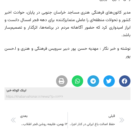
مدیر کانون‌های فرهنگی هنری مساجد خراسان جنوبی در پایان، حوادث اخیر
کشور و تحولات منطقه‌ای را عاملی متمایزکننده برای دهه فجر امسال دانست و
ابراز امیدواری کرد که حضور آگاهانه مردم در برنامه‌ها، اثرگذار و تصمیم‌ساز
باشد.
نوشته و خبر نگار : مهدیه حسن پور دبیر سرویس فرهنگی و هنری و ا.حسن
پور
لینک کوتاه خبر:
https://khabarvahonar.ir/news/?p=111236
قبلی
بعدی
حفظ اصالت باغ ایرانی در کنار اجرای برنامه‌های فرهنگی شاخص، از نقاط قوت مدیریت این مجموعه جهانی در خراسان جنوبی است
۱۲ بهمن، طلیعه‌ روشن فجر انقلاب اسلامی و روز تجلی اراده ملتی است