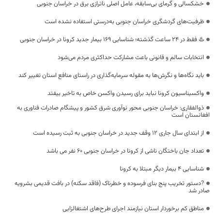
خشکسالی و گرمای بی‌سابقه، عامل اصلی ناترازی برق در خراسان جنوبی
ظرفیت‌های گردشگری خراسان جنوبی به‌درستی استفاده نشده است
♨️ فقط در 24 ساعت گذشته؛ شناسایی 169 بیمار جدید کرونا در خراسان جنوبی
انتخابات سالم و قانونی باعث مشارکت حداکثری مردم می‌شود
باید نگاه‌ها و نگرش‌ها به مقوله سرمایه‌گذاری در راستای منافع استان تغییر کند
واکسیناسیون کرونا نباید برای رسیدن واکسن خاص به تاخیر بیفتد
ذوالفقاری: خراسان جنوبی محور نوآوری شرق کشور و پیشگام صادرات فناوری به
افغانستان است
از ابتدای سال جاری ۱۲ وقف جدید در خراسان جنوبی به ثبت رسیده است
تعداد جان باختگان ناشی از کرونا در خراسان جنوبی 60 نفر می باشد
شناسایی ۴ بیمار دیگر مبتلا به کرونا
?دستور تخریب پنج بنای فرسوده و خطرناک (فاقد سکنه) در بافت قدیمی بشرویه
صادر شد
مناطق کم برخوردار استان نیازمند اجرای طرح‌های اشتغالزایی