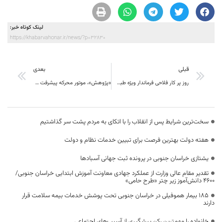
لینک کوتاه خبر:
https://khabarvahonar.ir/news/?p=32830
قبلی
بعدی
روز پر کار فلاحی فرماندار ویژه طبس در شهر و بخش دیهوک به روایت تصویر
«پژوهش»، موتور محرکه پیشرفت و توسعه هر کشور محسوب می‌شود
سخت‌ترین شرایط پس از انقلاب را با اتکای به مردم پشت سر گذاشتیم
هفته دولت بهترین فرصت برای تبیین خدمات نظام و دولت
یشتازی خراسان جنوبی در پرونده ثبت جهانی آسبادها
تقدیر مقام عالی وزارت از عملکرد جهادی معاونت آموزش ابتدایی خراسان جنوبی/
۴۶۰۰ دانش‌آموز زیر چتر «طرح حامی»
۱۸۵ بیمار هموفیلی در خراسان جنوبی تحت پوشش خدمات بیمه سلامت قرار
دارند
خانواده را مهمترین رکن پیشگیری از آسیب‌های اجتماعی