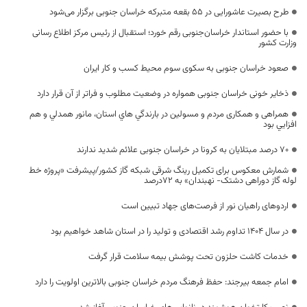
طرح بصیرت عاشورایی در ۵۵ بقعه متبرکه خراسان جنوبی برگزار می‌شود
با حضور استاندار خراسان‌جنوبی رقم خورد؛ استقبال از رئیس مرکز اطلاع رسانی
وزارت کشور
صعود خراسان جنوبی به سکوی سوم محیط کسب‌ و کار ایران
ذخایر خونی خراسان جنوبی همواره در وضعیت مطلوب و فراتر از آن قرار دارد
همراهی و همکاری مردم و مسولین در بارندگي هاي استان، مانور همدلي و هم
افزايي بود
۷۰ درصد مبتلایان به کرونا در خراسان جنوبی علائم شدید ندارند
شمارش معکوس برای تکمیل رینگ شرقی شبکه گاز کشور/پیشرفت «پروژه خط
لوله گاز دوراهی دشتک- نهبندان» به ۷۲درصد
اردوهای راهیان نور از فرصت‌های جهاد تبیین است
در سال ۱۴۰۴ تداوم رشد اقتصادی و تولید را در استان شاهد خواهیم بود
خدمات کاشت حلزون تحت پوشش بیمه سلامت قرار گرفت
امام جمعه بیرجند: حفظ فرهنگ مردم خراسان جنوبی بالاترین اولویت را دارد