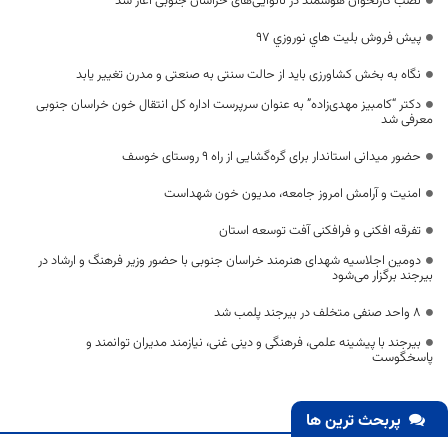
نصب کارتخوان هوشمند در نانوایی‌های خراسان جنوبی آغاز شد
پيش فروش بليت هاي نوروزي 97
نگاه به بخش کشاورزی باید از حالت سنتی به صنعتی و مدرن تغییر یابد
دکتر “کامبیز مهدی‌زاده” به عنوان سرپرست اداره کل انتقال خون خراسان جنوبی
معرفی شد
حضور میدانی استاندار برای گره‌گشایی از راه ۹ روستای خوسف
امنیت و آرامش امروز جامعه،‌ مدیون خون شهداست
تفرقه افکنی و فرافکنی آفت توسعه استان
دومین اجلاسیه شهدای هنرمند خراسان جنوبی با حضور وزیر فرهنگ و ارشاد در
بیرجند برگزار می‌شود
۸ واحد صنفی متخلف در بیرجند پلمب شد
بیرجند با پیشینه علمی، فرهنگی و دینی غنی، نیازمند مدیران توانمند و
پاسخگوست
پربحث ترین ها