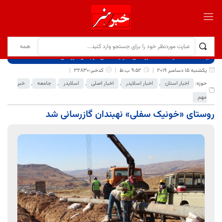
برگ نخست
نوشته‌ها
روستای «خونیک سفلی» نهبندان گازرسانی شد
یکشنبه 15 دسامبر 2019
9:52 ب.ظ
کدخبر:32830
حوزه:
اخبار استان
,
اخبار اسلایدر
,
اخبار اصلی
,
اسلایدر
,
جامعه
,
خبر
مهم
روستای «خونیک سفلی» نهبندان گازرسانی شد