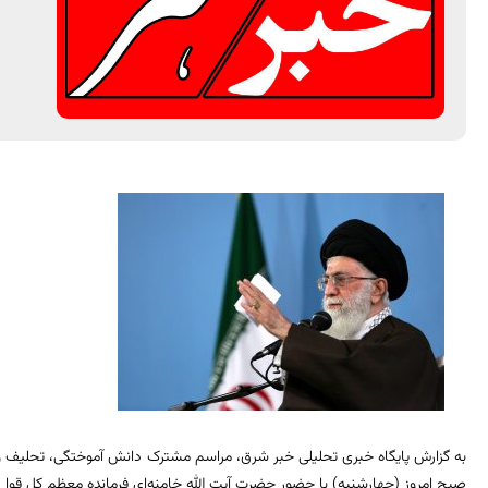
به گزارش پایگاه خبری تحلیلی خبر شرق، مراسم مشترک دانش آموختگی، تحلیف
صبح امروز (چهارشنبه) با حضور حضرت آیت الله خامنه‌ای فرمانده معظم کل قوا د