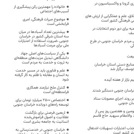
 کرونا و واکسیناسیون در
خانواده را مهمترین رکن پیشگیری از
آسیب‌های اجتماعی
لاق، علم و عملگرایی از ارزش های
موضوع میراث فرهنگی، امری
سی فرهنگی کشور است
فرابخشی است
ینی ۲۸۷ شعبه برای دور دوم انتخابات در
بیشترین تعداد آسبادها در میان
وسف
سه استان شرقی کشور در خراسان
جنوبی ،ضرورت استفاده از اعتبارات
9 درصدی مردم خراسان جنوبی در طرح
ملی برای مرمت آسبادها
ی
یکی از سیاست‌های اصلی جهاد
بیعت
دانشگاهی تبدیل مزیت‌های منطقه‌ای
به ثروت و خدمت به مردم است
ایع دستی استان خراسان
وسف برگزار شد
علم و فناوری باید در مسیر خدمت
به انسان و مقابله با ظلم به کار گرفته
شود
 بازار از هفته آینده
کنترل ملخ نیازمند همکاری
فرامنطقه‌ای است
بر روند اجرای مصوبات ستاد
اختصاص 2500 میلیارد تومان برای
سان جنوبی
توسعه راه‌های دوبانده خراسان جنوبی
مين و هفتمین روز پس از
اربعین فرصتی برای بازگشت
والامقام سپهبد حاج قاسم
عقلانیت و اصول فراموش‌شده
انسانیت به جامعه بشری است
جذب اعتبارات تسهیلات اشتغال
خراسان جنوبی در خدمت‌رسانی به
برتر کشور است