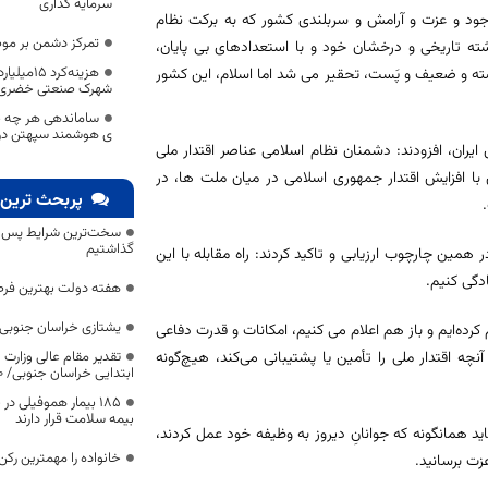
سرمایه گذاری
وجود و عزت و آرامش و سربلندی کشور که به برکت نظام
تمرکز دشمن بر مو
ذشته تاریخی و درخشان خود و با استعدادهای بی پایان،
هزینه‌کرد
ته و ضعیف و پَست، تحقیر می شد اما اسلام، این کشور
شهرک صنعتی خضری
ساماندهی هر چه به
ی هوشمند سپهتن در
 ایران، افزودند: دشمنان نظام اسلامی عناصر اقتدار ملی
 با افزایش اقتدار جمهوری اسلامی در میان ملت ها، در
پربحث ترین 
سخت‌ترین شرایط پس از 
گذاشتیم
همین چارچوب ارزیابی و تاکید کردند: راه مقابله با این
دگی کنیم.
هفته دولت بهترین فرص
یشتازی خراسان جنوبی د
رده‌ایم و باز هم اعلام می کنیم، امکانات و قدرت دفاعی
تقدیر مقام عالی وزارت
ه اقتدار ملی را تأمین یا پشتیبانی می‌کند، هیچ‌گونه
ابتدایی خراسان جنوبی/ ۴۶۰۰ دانش‌آموز زیر چتر «طرح حامی»
۱۸۵ بیمار هموفیلی
بیمه سلامت قرار دارند
د همانگونه که جوانانِ دیروز به وظیفه خود عمل کردند،
خانواده را مهمترین رک
زت برسانید.