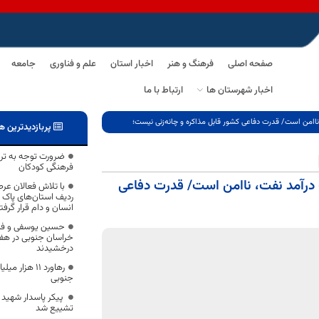
صفحه اصلی
فرهنگ و هنر
اخبار استان
علم و فناوری
جامعه
اخبار شهرستان ها
ارتباط با ما
 ناامن است/ قدرت دفاعی کشور قابل مذاکره و چانه‌زنی نیست؛
پربازدیدترین ه
ضرورت توجه به ترب
فرهنگی کودکان
 درآمد نفت، ناامن است/ قدرت دفاعی
با تلاش فعالان عر
ردیف استان‌های پاک ا
انسان و دام قرار گرف
حسین یوسفی و فاط
خراسان جنوبی در هف
درخشیدند
جنوبی
پیکر پاسدار شهید 
تشییع شد