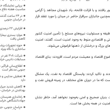
برپایی نمایشگاه خو
مناسبت هفته دفاع 
 یافتند و با قرائت فاتحه، یاد شهیدان مجاهد را گرامی
نین جانبازان سرافراز حاضر در میدان را مورد تفقد قرار
در خراسان جنوبی
افزایش 22 درصدی بارشهای خراسان جنوبی
 وظیفه و مسئولیت نیروهای مسلح را تأمین امنیت کشور
موارد بستری بیمارا
کاهش یافت
تی و اقتصادی منوط به وجود امنیت است، گفتند: امنیت
حوزه تجهیزات پزشک
ای بزرگ و درخشان از ذهنها فراموش می‌شوند.
ساختاری با نگاه ویژه 
شرکت ۳۰۸ 
موضوع اقتصاد و معیشت مردم است، افزودند: بنای اقتصاد
مسابقات دادرس خراس
اطلاع‌رسانی فراگیر
جنوبی مدنظر است
ندند و تاکید کردند: وابستگی اقتصاد به نفت، یک مشکل
دارد
ست که ما در دوران های مختلف در زمینه فروش نفت و
کاهش شدید میزان 
بهداشتی در خراسان 
راه‌اندازی هنرستان
رد، بنیان صحیح و امنی به‌وجود نخواهد آمد، خاطر نشان
جهاددانشگاهی خراسا
ت امنیت در همه بخش ها است.
خراسان جنوبی، جزو