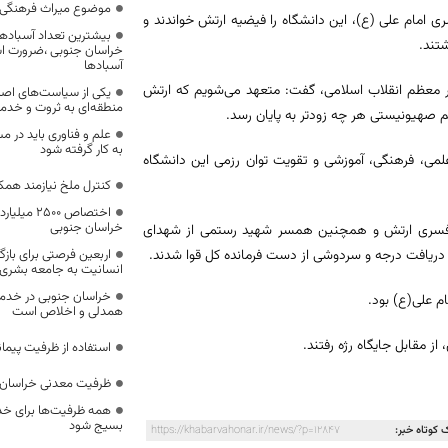
موضوع میراث فرهنگی،
ی امام علی (ع)، این دانشگاه را فیضیه ارتش خواندند و
بیشترین تعداد آسبادها
تند.
خراسان جنوبی ،ضرورت است
آسبادها
 معظم انقلاب اسلامی، گفت: متعهد می‌شویم که ارتش
یکی از سیاست‌های اصل
منطقه‌ای به ثروت و خد
یم صهیونیستی هر چه زودتر به پایان رسد.
علم و فناوری باید در م
به کار گرفته شود
ی علمی، فرهنگی، آموزشی و تقویت توان رزمی این دانشگاه
کنترل ملخ نیازمند همک
اختصاص 500
خراسان جنوبی
ای افسری ارتش و همچنین همسر شهید رستمی از شهدای
اربعین فرصتی برای با
ه دریافت درجه و سردوشی از دست فرمانده کل قوا شدند.
انسانیت به جامعه بشری
خراسان جنوبی در خدمت‌
م علی(ع) بود.
همدلی و اخلاص است
ز مقابل جایگاه رژه رفتند.
استفاده از ظرفیت پیمان
ظرفیت معدنی خراسان 
همه ظرفیت‌ها برای خدم
بسیج شود
 کوتاه خبر:
https://khabarvahonar.ir/news/?p=12847