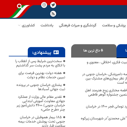
پزشکی و سلامت
گردشگری و میراث فرهنگی
یادداشت
کشاورزی
ا
داغ ترین ها
پیشنهادی:
سخت‌ترین شرایط پس از انقلاب را
یت فکری، اخلاقی ، معنوی و
با اتکای به مردم پشت سر گذاشتیم
هفته دولت بهترین فرصت برای
صه دامپزشکی ،خراسان جنوبی در
تبیین خدمات نظام و دولت
ز نظر بیماری‌های مشترک بین
ته است
یشتازی خراسان جنوبی در پرونده
ثبت جهانی آسبادها
مه مختاری زوج هنرمند اهل
تمین جشنواره گوهر فاطمی
تقدیر مقام عالی وزارت از عملکرد
جهادی معاونت آموزش ابتدایی
خراسان جنوبی/ ۴۶۰۰ دانش‌آموز زیر
رهاورد ۱۱ هزار میلیارد تومانی فجر ۱۴۰۰ در خراسان
چتر «طرح حامی»
۱۸۵ بیمار هموفیلی در خراسان
“علی محمدی”در شهرستان زیرکوه
جنوبی تحت پوشش خدمات بیمه
سلامت قرار دارند