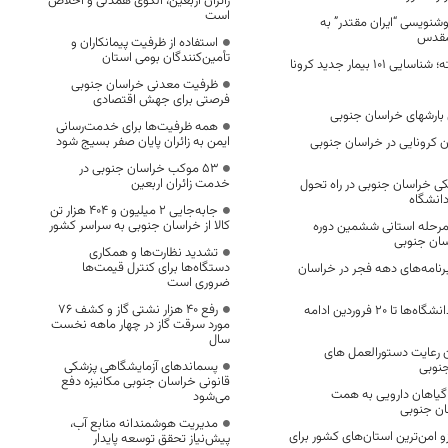
زائران اربعین، الگوی همدلی و اخلاص
است
شنویسی “ایران مقتدر” به
مقدس
استفاده از ظرفیت پیمانکاران و
تأمین‌کنندگان بومی استان
در 24 ساعت گذشته؛ شناسایی 101 بیمار جدید کرونا
ظرفیت معدنی خراسان جنوبی
فرصتی برای جهش اقتصادی
همه ظرفیت‌ها برای خدمت‌رسانی
ایمن به زائران پایان صفر بسیج شود
ن کرونایی در خراسان جنوبی
53 موکب خراسان جنوبی در
خدمت زائران اربعین
ی خراسان جنوبی در راه تحول
دانشگاه
جابه‌جایی 2 میلیون و 404 هزار تن
کالا از خراسان جنوبی به سراسر کشور
نفر در مرحله استانی ششمین دوره
ان جنوبی
تشدید نظارت‌ها و همکاری
دستگاه‌ها برای کنترل قیمت‌ها
 برنامه‌های دهه فجر در خراسان
ضروری است
رفع 40 هزار نشتی گاز و کشف 76
تعطیلی مدارس و دانشگاه‌ها تا ۲۰ فروردین ادامه
مورد سرقت گاز در چهار ماهه نخست
سال
رعایت دستورالعمل های
پسماندهای آزمایشگاهی پزشکی
جنوبی
قانونی خراسان جنوبی مکانیزه دفع
 گیاهان دارویی به همت
می‌شود
ن جنوبی
مدیریت هوشمندانه منابع آب،
 امن‌ترین استان‌های کشور برای
پیش‌نیاز تحقق توسعه پایدار