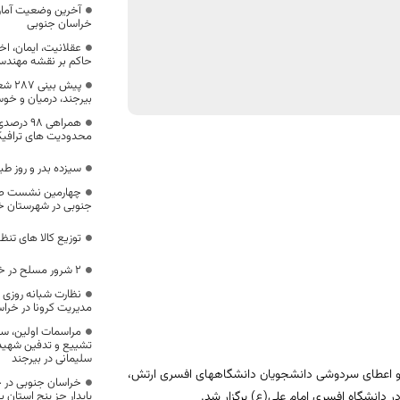
آخرین وضعیت آماری
خراسان جنوبی
عقلانیت، ایمان، اخ
حاکم بر نقشه مهند
پیش ب
بیرجند، درمیان و خ
همراهی 8
محدودیت های ترافیک
سیزده بدر و روز ط
چهارمین نشست صن
جنوبی در شهرستان خ
توزیع کالا های تنظیم
۲ شرور مسلح در خراسان جنوبی دستگیر شدند
نظارت شبانه روزی 
مدیریت کرونا در خرا
مراسمات اولین، سو
تشییع و تدفین شهید 
سلیمانی در بیرجند
 و اعطای سردوشی دانشجویان دانشگاههای افسری ارتش،
خراسان جنوبی در 
پایدار جز پنج استان 
ر دانشگاه افسری امام علی(ع) برگزار شد.