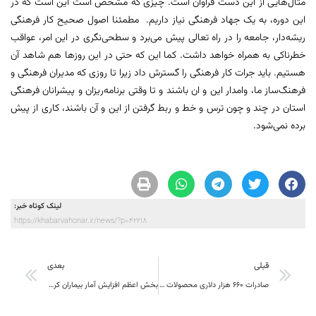
مثال‌هایی از این دست فراوان است. چیزی که مشخص است این است که در
این دوره، به یک جهاد فرهنگی نیاز داریم. مطمئنا اصول صحیح کار فرهنگی
ریشه‌دار، جامعه را در راه تعالی پیش می‌برد و سطحی‌نگری در این امر، عواقب
خطرناکی به همراه خواهد داشت. کما این که حتی در این روزها هم شاهد آن
هستیم. باید جرات کار فرهنگی را گسترش داد زیرا تا روزی که مدیران فرهنگی و
فرهنگ‌ساز ما، وامدار این و ان باشند و تا وقتی برنامه‌ریزان و پیشرانان فرهنگی
استان در چند و چون ترس و خط و ربط گرفتن از این و آن باشند، کاری از پیش
برده نمی‌شود.
لینک کوتاه خبر:
https://khabarvahonar.ir/news/?p=42218
قبلی
بعدی
صادرات 660 هزار دلاری محصولات دامی از خراسان جنوبی
بخش اعظم افزایش آمار بیماران کرونا در خراسان جنوبی طی 15 روز گذشته، موارد ابتلای خانوادگی است