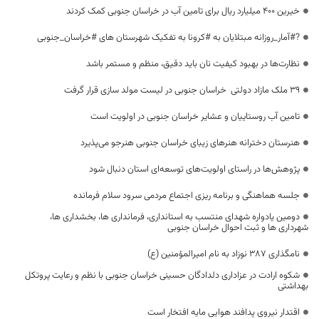
خیرین ۴۰۰ میلیارد ریال برای تامین آب در خراسان جنوبی کمک کردند
?#آمار_روزانه مبتلایان به #کرونا به تفکیک شهرستان های #خراسان_جنوبی
نظارت‌ها در بهبود کیفیت نان باید دقیق، منظم و مستمر باشد
۳۹ ملک مازاد دولتی خراسان جنوبی در لیست مولد سازی قرار گرفت
تامین آب روستاییان و عشایر خراسان جنوبی در اولویت است
هنرستان دخترانه هنر‌های زیبای خراسان جنوبی هنرجو می‌پذیرد
پژوهش‌ها در راستای اولویت‌های توسعه‌ای استان دنبال شود
جلسه هماهنگی و برنامه ریزی اجتماع مردمی سرود سلام فرمانده
دومین يادواره شهدای منتسب به استانداری، فرمانداری ها، بخشداری ها،
شهرداری ها و ثبت احوال خراسان جنوبی
نامگذاری ۳۸۷ نوزاد به نام امیرالمؤمنین (ع)
شکوه ارادت در عزاداری دلدادگان حسینی خراسان جنوبی با نظم و رعایت پروتکل
بهداشتی
اقتدار نیروی پدافند هوایی مایه افتخار است