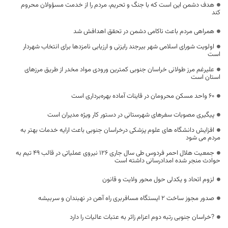
هدف دشمن این است که با جنگ و تحریم، مردم را از خدمت مسؤولان محروم
کند
همراهی مردم باعث ناکامی دشمن در تحقق اهدافش شد
اولویت شورای اسلامی شهر بیرجند رایزنی و ارزیابی نامزدها برای انتخاب شهردار
است
علیرغم مرز طولانی خراسان جنوبی کمترین ورودی مواد مخدر از طریق مرزهای
استان است
۶۰ واحد مسکن محرومان در قاینات آماده بهره‌برداری است
پیگیری مصوبات سفرهای شهرستانی در دستور کار ویژه مدیران است
افزایش دانشگاه های علوم پزشکی درخراسان جنوبی باعث ارایه خدمات بهتر به
مردم می شود
جمعیت هلال احمر فردوس طی سال جاری 126 نیروی عملیاتی در قالب 49 تیم به
حوادث منجر شده امدادرسانی داشته است
لزوم اتحاد و یکدلی حول محور ولایت و قانون
صدور مجوز ساخت ۲ ایستگاه مسافربری راه آهن در نهبندان و سربیشه
?خراسان جنوبی رتبه دوم اعزام زائر به عتبات عالیات را دارد