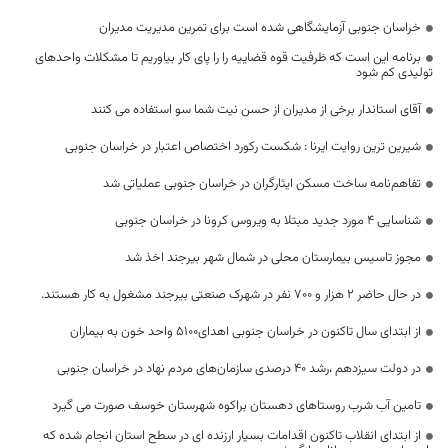
خراسان جنوبی آزمایشگاهی شده است برای تمرین مدیریت مدیران
برنامه این است که ظرفیت قوه قضاییه را را پای کار بیاوریم تا مشکلات واحدهای
تولیدی کم شود
آقای استاندار برخی از مدیران از حسن نیت شما سو استفاده می کنند
شیرین ترین روایت ایرنا : شکست رکورد اختصاص اعتبار در خراسان جنوبی
تفاهم‌نامه ساخت مسکن ایثارگران در خراسان جنوبی عملیاتی شد
شناسایی 4 مورد جدید مبتلا به ویروس کرونا در خراسان جنوبی
مجوز تاسیس بیمارستان محلی در شمال شهر بیرجند اخذ شد
در حال حاضر ۲ هزار و ۷۰۰ نفر در شهرک صنعتی بیرجند مشغول به کار هستند.
از ابتدای سال تاکنون در خراسان جنوبی اهدای۵۱۰۰ واحد خون به بیماران
در دولت سیزدهم ،رشد ۴۰ درصدی سازمان‌های مردم نهاد در خراسان جنوبی
تامین آب شرب روستاهای دهستان براکوه شهرستان خوسف صورت می گیرد
از ابتدای انقلاب تاکنون اقدامات بسیار ارزنده ای در سطح استان انجام شده که