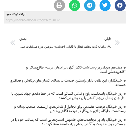
لینک کوتاه خبر:
https://khabarvahonar.ir/news/?p=11865
قبلی
بعدی
68 سامانه ثبت تخلف فعال با قابلیت ثبت میانگین سرعت در خراسان جنوبی
اختتامیه سومین دوره مسابقات سراسری قرآن ورزشکاران و جوانان خراسان جنوبی برگزار شد.
هفدهم مرداد روز پاسداشت تلاش‌گران بی‌ادعای عرصه اطلاع‌رسانی و
آگاهی‌بخشی است
خبرنگاران، این طلایه‌داران راستین خدمت در رسانه، انسان‌های پرتلاش و فداکاری
هستند
روز خبرنگار، پاسداشت رنج و تلاش کسانی است که در خط مقدم جهاد تبیین، با
نثار جان و مال، پرچم آگاهی را بر دوش می‌کشند
روز خبرنگار، فرصت مغتنمی برای تجلیل از تلاش‌های ارزشمند اصحاب رسانه و
پاسداشت جایگاه والای خبرنگار در عرصه آگاهی‌بخشی
روز خبرنگار، یادآور مجاهدت‌های خاموش انسان‌هایی است که رسالت خود را در
جست‌وجوی حقیقت و آگاهی‌بخشی به جامعه معنا کرده‌اند