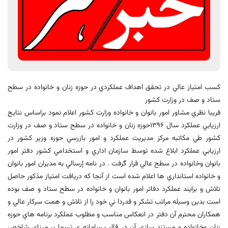
كسب امتياز عالي در تحقق اهداف عملكردي در حوزه زنان و خانواده در سطح
ستاد و صف در وزارت كشور
فريبا نظري مشاور امور بانوان و خانواده وزارت كشور اعلام نمود براساس نتايج
ارزيابي عملكرد سال ١٣٩٦حوزه زنان و خانواده در سطح ستاد و صف در وزارت
كشور طي مكاتبه مركز مديريت عملكرد و امور بازرسي حوزه وزير كشور در
ارزيابي عملكرد ابلاغ شده توسط سازمان اداري و استخدامي كشور دفتر امور
بانوان وخانواده در سطح عالي قرار گرفت . در نامه إرسالي به مديران امور بانوان
و خانواده استانداري ها اعلام شده است از آنجا كه دريافت امتياز مذكور حاصل
تلاش و برايند عملكرد دفاتر امور بانوان و خانواده در سطح ستاد و صف بوده
است بدين وسيله مراتب تشكر و قدردا ني خود را از تلاش و همت سركار عالي و
همكاران محترم آن دفتر در انعكاس مناسب و مطلوب عملكرد برنامه هاي حوزه
زنان وخانواده و مستند سازي آن در قالب سامانه ي تسما بر مبناي شاخص