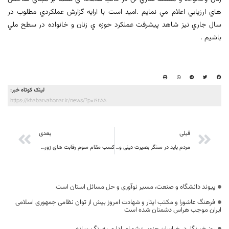
هاي ارزيابي اعلام مي نمايم .اميد است با ارايه گزارش عملكردي مطلوب در
سال جاري نيز شاهد پيشرفت عملكرد حوزه ي زنان و خانواده در سطح ملي
باشيم .
لینک کوتاه خبر:
https://khabarvahonar.ir/news/?p=19255
قبلی
بعدی
مردم باید در سنگر بصیرت دینی و حسینی قرار گیرند
کسب مقام سوم رقابت های زورخانه ای کشور برای استان
پیوند دانشگاه و صنعت، مسیر نوآوری و حل مسائل استان است
فرهنگ عاشورا و مکتب ایثار و شهادت امروز بیش از توان نظامی جمهوری اسلامی
ایران موجب هراس دشمنان شده است