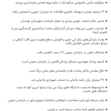
سوگواره عکس عاشورایی شکوه ارادت جایزه ویژه اهدایی فرمانداری بیرجند
31 میلیارد تومان تسهیلات فناوری اطلاعات به خراسان جنوبی اختصاص یافت
صدور حکم انتصاب مهدی مرادی به عنوان فرماندار شهرستان نهبندان
خراسان جنوبی نمی‌تواند میزبان گردشگران باشد/ برنامه‌ریزی گردشگری پس از
نابودی کرونا
بعد از بارندگی‌های سال آبی جاری و افزایش سطح رطوبت زمین آفت گیاهی در
مراتع خراسان جنوبی افزایش یافت
تصادفات فوتی در خراسان جنوبی ۲۷ درصد کاهش یافت
کمبود پزشک مهمترین مشکل پزشکی قانونی در خراسان‌ جنوبی است
دفاع مقدس یادآور رشادت ها و جانفشانی های ملتی بزرگ است
۳۷ میلیارد ریال درآمد مالیاتی به حساب شهرداری ها واریز شد
دانشجوها به سمت دانشگاه های بزرگ می روند و تنها سرریز آنها به سمت
دانشگاه های ماست.
پایان مرحله اول تایید صلاحیت داوطلبان انتخابات شورای شهر در خراسان جنوبی
امضای تفاهم نامه ساخت سینما امید در طبس