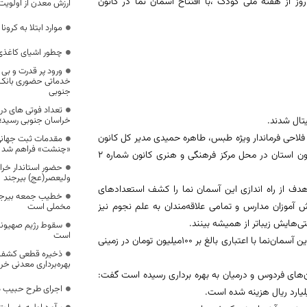
ز از هفته ملی کودک ،با افتتاح آسمان نما در کانون
ارزش معدن از اولویت
موارد ابتلا به کرو
چطور اشیای کاغذی
ورود پر قدرت و بی 
خدماتی حضوری بانک 
جنوبی
خراسان جنوبی رسید؛
حی فرماندار ویژه طبس، طاهره حمیدی مدیر کل کانون
مقدمات ثبت جهانی
«چنشت» فراهم شد
استان و جمعی دیگر از مسئولین شهر ستان سومین آسمان نمای دیجیتال کانون استان در محل مرکز فرهنگی و هنری کانون شماره 2
حضور استاندار خرا
ولیعصر(عج) بیرجند
ف از راه اندازی این آسمان نما را کشف استعداد‌های
خطیب جمعه بیرجند
ش آموزان مدارس و تمامی علاقه‌مندان به علم نجوم نیز
مخملی است
تی‌هایش زیباتر از همیشه بینند.
سقوط رژیم صهیونی
است
وی اعتبار هزینه شده برای این طرح را بالغ بر دو میلیارد ریال عنوان کرد و گفت: این آسمان‌نما با اعتباری بالغ بر 100میلیون تومان در زمینی
ذخیره قطعی کشف ش
بهره‌برداری معدنی خراسان جنوبی
ان‌های فردوس و درمیان به بهره برداری رسیده است گفت:
اجرای طرح حبیب د