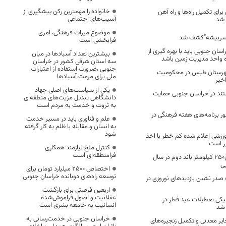
خانواده را مهمترین رکن پیشگیری از
ال برای تکمیل راه‌ها و راه آهن
آسیب‌های اجتماعی
 شد
موضوع میراث فرهنگی، امری
فرابخشی است
سان جنوبی باید با بهره گیری از
بیشترین تعداد آسبادها در میان
ه واحد مدیریت زمین باشد
سه استان شرقی کشور در خراسان
جنوبی ،ضرورت استفاده از اعتبارات
شهرستان طبس در محکومیت
ملی برای مرمت آسبادها
خیر
یکی از سیاست‌های اصلی جهاد
تند در خراسان جنوبی حمایت
دانشگاهی تبدیل مزیت‌های منطقه‌ای
به ثروت و خدمت به مردم است
 برنامه‌های هفته فرهنگی در
علم و فناوری باید در مسیر خدمت
به انسان و مقابله با ظلم به کار گرفته
شود
رزشی اعلام شده کم خطر با اخذ
ر است
کنترل ملخ نیازمند همکاری
فرامنطقه‌ای است
هدف گذاری تکمیل۲۵۰ کیلومتر باند دوم در سال
ی
اختصاص 2500 میلیارد تومان برای
توسعه راه‌های دوبانده خراسان جنوبی
 صدر نشین بازدیدهای نوروزی در
اربعین فرصتی برای بازگشت
عقلانیت و اصول فراموش‌شده
یکی تعطیلات عید فطر در
انسانیت به جامعه بشری است
 شد
خراسان جنوبی در خدمت‌رسانی به
ایر معدنی و تکمیل زنجیره‌های