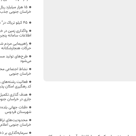
۱۵ هزار میلیارد ری
خراسان جنوبی جذب
45 کيلو تریاک در” سربیشه”کشف شد
واگذاری زمین در خرا
اطلاعات سامانه پنجر
راهپیمایی مردم 
حرکات هنجارشکنانه ا
طرح‌های تولید مس
می‌شود
نشاط اجتماعی محور
خراسان جنوبی
فعالیت رشته‌های و
کد رهگیری امکان پذی
جاری در خراسان جنوب
«قنات جهانی بلده»
شهرستان فردوس
محدودیت‌های تراف
خراسان جنوبی اعلام
سرمایه‌گذاری بر ذخ