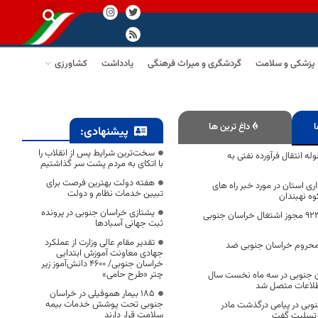
پزشکی و سلامت
گردشگری و میراث فرهنگی
یادداشت
کشاورزی
ا
داغ ترین ها
پیشنهادی:
سخت‌ترین شرایط پس از انقلاب را
ه انتقال فرآورده نفتی به
با اتکای به مردم پشت سر گذاشتیم
هفته دولت بهترین فرصت برای
اری استان در مورد خبر راه های
تبیین خدمات نظام و دولت
ه نهبندان
یشتازی خراسان جنوبی در پرونده
صدور چهار هزار و ۹۲۳ مجوز اشتغال خراسان جنوبی
ثبت جهانی آسبادها
تقدیر مقام عالی وزارت از عملکرد
محروم خراسان جنوبی ضد
جهادی معاونت آموزش ابتدایی
خراسان جنوبی/ ۴۶۰۰ دانش‌آموز زیر
چتر «طرح حامی»
ان جنوبی در سه ماه نخست سال
طلاعات متصل شد
۱۸۵ بیمار هموفیلی در خراسان
جنوبی تحت پوشش خدمات بیمه
نوبی در پیامی درگذشت مادر
سلامت قرار دارند
ا تسلیت گفت