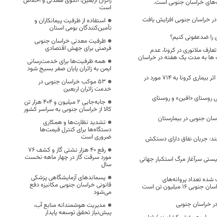
زائران اربعین، الگوی همدلی و اخلاص
‌های خراسان جنوبی است.
است
نا در خراسان جنوبی افزایش یافت
استفاده از ظرفیت پیمانکاران و
تأمین‌کنندگان بومی استان
 را ضدعفونی کنیم؟
ظرفیت معدنی خراسان جنوبی
فرصتی برای جهش اقتصادی
تعارف ملانوری در کرونا، عدم
ها به مدت یک هفته در خراسان
همه ظرفیت‌ها برای خدمت‌رسانی
ایمن به زائران پایان صفر بسیج شود
تعداد فوتی های در اثر بیماری کرونا به 714 مورد در
53 موکب خراسان جنوبی در
خدمت زائران اربعین
 روستای «افین» و روستای
جابه‌جایی 2 میلیون و 404 هزار تن
کالا از خراسان جنوبی به سراسر کشور
سان جنوبی در بیمارستان
تشدید نظارت‌ها و همکاری
دستگاه‌ها برای کنترل قیمت‌ها
ضروری است
: جریان نفاق دارای دستکش
رفع 40 هزار نشتی گاز و کشف 76
مورد سرقت گاز در چهار ماهه نخست
ستی سرآغاز مرگ استکبار جهانی
سال
پسماندهای آزمایشگاهی پزشکی
ده تعداد پروانه‌های
قانونی خراسان جنوبی مکانیزه دفع
 ۱۶ میلیون تن است
می‌شود
ر خراسان جنوبی
مدیریت هوشمندانه منابع آب،
پیش‌نیاز تحقق توسعه پایدار