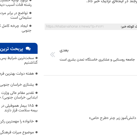
رشته قنات آسیب دید
تواضع در برابر مرد
سلیمانی است
ایجاد چرخه کامل ک
 کوتاه خبر:
https://khabarvahonar.ir/news/?p=47131
جنوبی
پربحث ترین 
بعدی
سخت‌ترین شرایط پس از 
جامعه روستایی و عشایری خاستگاه تمدن بشری است
گذاشتیم
هفته دولت بهترین فرص
یشتازی خراسان جنوبی د
تقدیر مقام عالی وزارت
ابتدایی خراسان جنوبی/ ۴۶۰۰ دانش‌آموز زیر چتر «طرح حامی»
۱۸۵ بیمار هموفیلی
بیمه سلامت قرار دارند
خانواده را مهمترین رک
موضوع میراث فرهنگی،