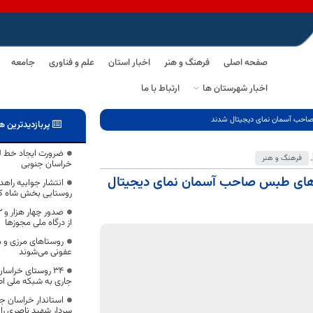
صفحه اصلی
فرهنگ و هنر
اخبار استان
علم و فناوری
جامعه
اخبار شهرستان ها
ارتباط با ما
صاحب آسمان نمای دیجیتال شدند
پربازدیدترین ه
ضرورت ایجاد خط لول
,
فرهنگ و هنر
خراسان جنوبی
ه‌های طبس صاحب آسمان نمای دیجیتال
انتشار جوابیه راهد
روستایی بخش شاه کو
از درگاه ملی مجوزها
روستاهای مرزی و 
عفونی می‌شوند
۳۴ روستای خراس
جاری به شبکه ملی ا
استاندار خراسان ج
سردار شهید ناصری ر