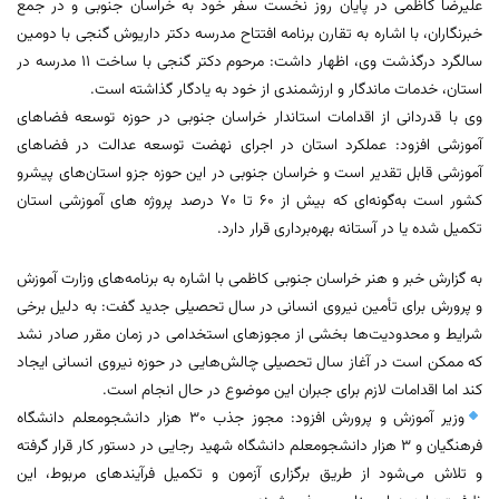
علیرضا کاظمی در پایان روز نخست سفر خود به خراسان جنوبی و در جمع
خبرنگاران، با اشاره به تقارن برنامه افتتاح مدرسه دکتر داریوش گنجی با دومین
سالگرد درگذشت وی، اظهار داشت: مرحوم دکتر گنجی با ساخت ۱۱ مدرسه در
استان، خدمات ماندگار و ارزشمندی از خود به یادگار گذاشته است.
وی با قدردانی از اقدامات استاندار خراسان جنوبی در حوزه توسعه فضاهای
آموزشی افزود: عملکرد استان در اجرای نهضت توسعه عدالت در فضاهای
آموزشی قابل تقدیر است و خراسان جنوبی در این حوزه جزو استان‌های پیشرو
کشور است به‌گونه‌ای که بیش از ۶۰ تا ۷۰ درصد پروژه‌ های آموزشی استان
تکمیل شده یا در آستانه بهره‌برداری قرار دارد.
به گزارش خبر و هنر خراسان جنوبی کاظمی با اشاره به برنامه‌های وزارت آموزش
و پرورش برای تأمین نیروی انسانی در سال تحصیلی جدید گفت: به دلیل برخی
شرایط و محدودیت‌ها بخشی از مجوزهای استخدامی در زمان مقرر صادر نشد
که ممکن است در آغاز سال تحصیلی چالش‌هایی در حوزه نیروی انسانی ایجاد
کند اما اقدامات لازم برای جبران این موضوع در حال انجام است.
وزیر آموزش و پرورش افزود: مجوز جذب ۳۰ هزار دانشجومعلم دانشگاه
فرهنگیان و ۳ هزار دانشجومعلم دانشگاه شهید رجایی در دستور کار قرار گرفته
و تلاش می‌شود از طریق برگزاری آزمون و تکمیل فرآیندهای مربوط، این