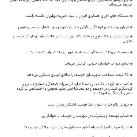
آیین پرشور «سنگ‌زنی» نوای عاشقی و وفاداری خود به امام حسین (ع) را به گوش
جان‌ها می‌رساند
دستگاه های اجرای همکاری لازم را با بنياد خيريه نورآوران داشته باشند
اجرای برنامه‌های فرهنگی و قرآنی حتی در دورترین روستاهای خراسان‌جنوبی
بهره برداری از ۱۵۷ طرح در هفته کشاورزی با اعتبار ۹۸ میلیارد تومان در خراسان
جنوبی
جمعیت چهکند و دستگرد در حاشیه شهر بیرجند ۵ برابر شده است
دمای هوا در خراسان جنوبی افزایش می‌یابد
۶۵ درصد مساحت شهرستان خوسف را مناطق کویری تشکیل می‌دهد
کسب عنوان دستگاه برتر توسط اداره کل میراث فرهنگی، صنایع دستی و
گردشگری استان در «مجموع دو بعد شاخص های عمومی و اختصاصی در گروه
علمی، فرهنگی و آموزشی»
پرورش زالو نیز به عنوان یک فرصت اشتغال پایدار است
شتاب توسعه و پیشرفت در شهرستان خوسف با جوانگرایی
نماینده ولی فقیه در سپاه کشور سخنران محوری مراسم ۹ دی در بیرجند