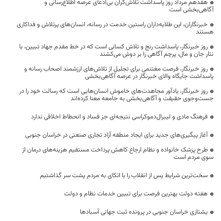
هفدهم مرداد روز پاسداشت تلاش‌گران بی‌ادعای عرصه اطلاع‌رسانی و
آگاهی‌بخشی است
خبرنگاران، این طلایه‌داران راستین خدمت در رسانه، انسان‌های پرتلاش و فداکاری
هستند
روز خبرنگار، پاسداشت رنج و تلاش کسانی است که در خط مقدم جهاد تبیین، با
نثار جان و مال، پرچم آگاهی را بر دوش می‌کشند
روز خبرنگار، فرصت مغتنمی برای تجلیل از تلاش‌های ارزشمند اصحاب رسانه و
پاسداشت جایگاه والای خبرنگار در عرصه آگاهی‌بخشی
روز خبرنگار، یادآور مجاهدت‌های خاموش انسان‌هایی است که رسالت خود را در
جست‌وجوی حقیقت و آگاهی‌بخشی به جامعه معنا کرده‌اند
فرهنگ مادی و لیبرال‌دموکراسی نتیجه‌ای جز فساد و انحطاط اخلاقی ندارد
آغاز پیگیری‌های جدید برای ایجاد منطقه آزاد تجاری صنعتی در خراسان جنوبی
طرح پزشک خانواده و نظام ارجاع کاهش پرداخت مستقیم هزینه‌های درمان از
سوی مردم است
سخت‌ترین شرایط پس از انقلاب را با اتکای به مردم پشت سر گذاشتیم
هفته دولت بهترین فرصت برای تبیین خدمات نظام و دولت
یشتازی خراسان جنوبی در پرونده ثبت جهانی آسبادها