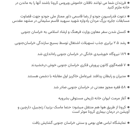
فرزندان شما می توانند ناقلان خاموش ویروس کرونا باشند آنها را به ماندن در
خانه ملزم کنید
دعوت فدراسیون جودو از رضا قاسمی داور ممتاز ملی جودو جهت قضاوت
مسابقات جایزه بزرگ مردان یادواره شهید سپهبد قاسم سلیمانی در مشهد مقدس
کنسل شدن سفر معاون وزارت فرهنگ و ارشاد اسلامی به خراسان جنوبی
رشد ۲.۵ برابری جذب تسهیلات اشتغال توسط بسیج سازندگی خراسان‌جنوبی
۱۸۹ نیروگاه خورشیدی خانگی در خراسان جنوبی راه‌اندازی شد
۷ قصه‌گوی کانون پرورش فکری خراسان جنوبی خوش درخشیدند
مدیران و رابطان پدافند غیرعامل خاکریز اول مقابله با دشمن هستند
۵۸ فقره مجوز معدنی در خراسان جنوبی صادر شد
آغاز مرمت ایوان خانه تاریخی مستوفی بشرویه
کرونا از طریق هوا هم منتقل میشود؛ حتما ماسک بزنيد/ زنجبیل، دارچین و
آویشن در درمان بیماری کرونا موثر است
نمایشگاه لباس های بومی و سنتی خراسان جنوبی گشایش یافت