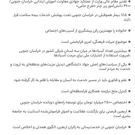
تقدیر مقام عالی وزارت از عملکرد جهادی معاونت آموزش ابتدایی خراسان جنوبی/
۴۶۰۰ دانش‌آموز زیر چتر «طرح حامی»
۱۸۵ بیمار هموفیلی در خراسان جنوبی تحت پوشش خدمات بیمه سلامت قرار
دارند
خانواده را مهمترین رکن پیشگیری از آسیب‌های اجتماعی
موضوع میراث فرهنگی، امری فرابخشی است
بیشترین تعداد آسبادها در میان سه استان شرقی کشور در خراسان جنوبی
،ضرورت استفاده از اعتبارات ملی برای مرمت آسبادها
یکی از سیاست‌های اصلی جهاد دانشگاهی تبدیل مزیت‌های منطقه‌ای به ثروت و
خدمت به مردم است
علم و فناوری باید در مسیر خدمت به انسان و مقابله با ظلم به کار گرفته شود
کنترل ملخ نیازمند همکاری فرامنطقه‌ای است
اختصاص 2500 میلیارد تومان برای توسعه راه‌های دوبانده خراسان جنوبی
اربعین فرصتی برای بازگشت عقلانیت و اصول فراموش‌شده انسانیت به جامعه
بشری است
خراسان جنوبی در خدمت‌رسانی به زائران اربعین، الگوی همدلی و اخلاص است