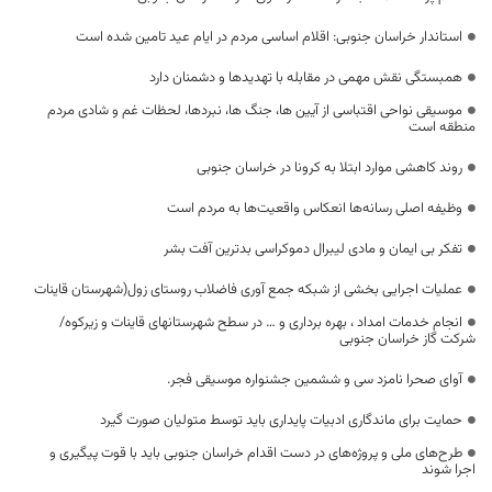
استاندار خراسان جنوبی: اقلام اساسی مردم در ایام عید تامین شده است
همبستگی نقش مهمی در مقابله با تهدیدها و دشمنان دارد
موسیقی نواحی اقتباسی از آیین ها، جنگ ها، نبردها، لحظات غم و شادی مردم
منطقه است
روند کاهشی موارد ابتلا به کرونا در خراسان جنوبی
وظیفه اصلی رسانه‌ها انعکاس واقعیت‌ها به مردم است
تفکر بی ایمان و مادی لیبرال دموکراسی بدترین آفت بشر
عملیات اجرایی بخشی از شبکه جمع آوری فاضلاب روستای زول(شهرستان قاینات
انجام خدمات امداد ، بهره برداری و … در سطح شهرستانهای قاینات و زیرکوه/
شرکت گاز خراسان جنوبی
آوای صحرا نامزد سی و ششمین جشنواره موسیقی فجر.
حمایت برای ماندگاری ادبیات پایداری باید توسط متولیان صورت گیرد
طرح‌های ملی و پروژه‌های در دست اقدام خراسان جنوبی باید با قوت پیگیری و
اجرا شوند