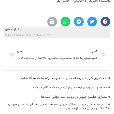
نویسنده ،خبرنگار و سردبیر: ا .حسن پور
لینک کوتاه خبر:
https://khabarvahonar.ir/news/?p=81081
قبلی
بعدی
امام خمینی(ره) بعد از معصومین، توانست زیر پرچم اسلام و اهل بیت(ع) یک جامعه مدنی دینی و الهی ایجاد کند
واگذاری 300 فقره از اسناد املاک غصب شده توسط خاندان پهلوی به مردم خراسان جنوبی
سخت‌ترین شرایط پس از انقلاب را با اتکای به مردم پشت سر گذاشتیم
هفته دولت بهترین فرصت برای تبیین خدمات نظام و دولت
یشتازی خراسان جنوبی در پرونده ثبت جهانی آسبادها
تقدیر مقام عالی وزارت از عملکرد جهادی معاونت آموزش ابتدایی خراسان جنوبی/
۴۶۰۰ دانش‌آموز زیر چتر «طرح حامی»