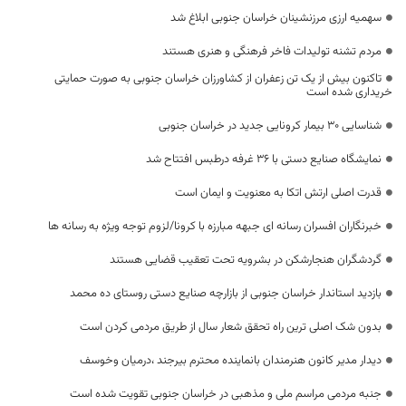
سهمیه ارزی مرزنشینان خراسان جنوبی ابلاغ شد
مردم تشنه تولیدات فاخر فرهنگی و هنری هستند
تاکنون بیش از یک تن زعفران از کشاورزان خراسان جنوبی به صورت حمایتی
خریداری شده است
شناسایی ۳۰ بیمار کرونایی جدید در خراسان جنوبی
نمایشگاه صنایع دستی با 36 غرفه درطبس افتتاح شد
قدرت اصلی ارتش اتکا به معنویت و ایمان است
خبرنگاران افسران رسانه ای جبهه مبارزه با کرونا/لزوم توجه ویژه به رسانه ها
گردشگران هنجارشکن در بشرویه تحت تعقیب قضایی هستند
بازدید استاندار خراسان جنوبی از بازارچه صنایع دستی روستای ده محمد
بدون شک اصلی ترین راه تحقق شعار سال از طریق مردمی کردن است
دیدار مدیر کانون هنرمندان بانماینده محترم بیرجند ،درمیان وخوسف
جنبه مردمی مراسم ملی و مذهبی در خراسان جنوبی تقویت شده است