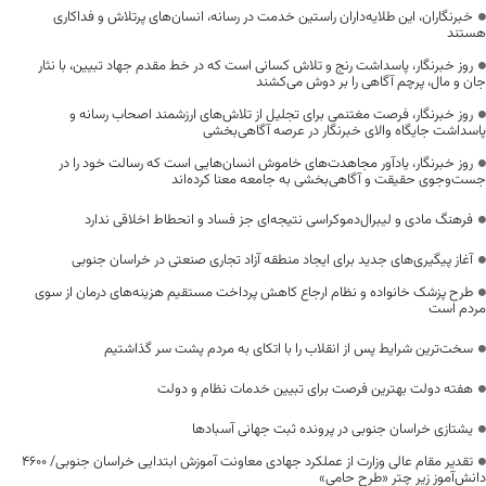
خبرنگاران، این طلایه‌داران راستین خدمت در رسانه، انسان‌های پرتلاش و فداکاری
هستند
روز خبرنگار، پاسداشت رنج و تلاش کسانی است که در خط مقدم جهاد تبیین، با نثار
جان و مال، پرچم آگاهی را بر دوش می‌کشند
روز خبرنگار، فرصت مغتنمی برای تجلیل از تلاش‌های ارزشمند اصحاب رسانه و
پاسداشت جایگاه والای خبرنگار در عرصه آگاهی‌بخشی
روز خبرنگار، یادآور مجاهدت‌های خاموش انسان‌هایی است که رسالت خود را در
جست‌وجوی حقیقت و آگاهی‌بخشی به جامعه معنا کرده‌اند
فرهنگ مادی و لیبرال‌دموکراسی نتیجه‌ای جز فساد و انحطاط اخلاقی ندارد
آغاز پیگیری‌های جدید برای ایجاد منطقه آزاد تجاری صنعتی در خراسان جنوبی
طرح پزشک خانواده و نظام ارجاع کاهش پرداخت مستقیم هزینه‌های درمان از سوی
مردم است
سخت‌ترین شرایط پس از انقلاب را با اتکای به مردم پشت سر گذاشتیم
هفته دولت بهترین فرصت برای تبیین خدمات نظام و دولت
یشتازی خراسان جنوبی در پرونده ثبت جهانی آسبادها
تقدیر مقام عالی وزارت از عملکرد جهادی معاونت آموزش ابتدایی خراسان جنوبی/ ۴۶۰۰
دانش‌آموز زیر چتر «طرح حامی»