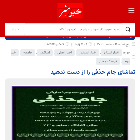
برگ نخست
نوشته‌ها
تماشای جام حذفی را از دست ندهید
پنج‌شنبه 16 دسامبر 2021
7:08 ق.ظ
کدخبر:65994
حوزه:
اخبار استان
,
اخبار اسلایدر
,
اخبار اصلی
,
اسلایدر
,
جامعه
,
خبر
مهم
,
فرهنگ و هنر
تماشای جام حذفی را از دست ندهید