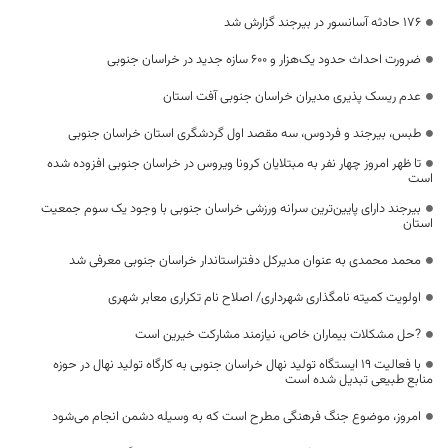
176 حادثه آسانسور در بیرجند گزارش شد
ضرورت احداث حدود یک‌هزار و ۶۰۰ سازه جدید در خراسان جنوبی
عدم ریسک پذیری مدیران خراسان جنوبی آفت استان
طبس، بیرجند و فردوس، سه مقصد اول گردشگری استان خراسان جنوبی
تا ظهر امروز چهار نفر به مبتلایان کرونا ویروس در خراسان جنوبی افزوده شده
است
بیرجند دارای پایین‌ترین سرانه ورزشی خراسان جنوبی با وجود یک سوم جمعیت
استان
محمد محمدی به عنوان مدیرکل دفتراستاندار خراسان جنوبی معرفی شد
اولویت کمیته نامگذاری شهرداری/ اصلاح نام تکراری معابر شهری
?حل مشکلات بیماران خاص، نیازمند مشارکت خیرین است
با فعالیت ۱۹ ایستگاه تولید نهال خراسان جنوبی به کارگاه تولید نهال در حوزه
منابع طبیعی تبدیل شده است
امروز، موضوع جنگ فرهنگی مطرح است که به وسیله دشمن انجام می‌شود