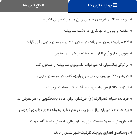
پربازدیدترین ها
داغ ترین ها
بازدید استاندار خراسان جنوبی از باغ و عمارت جهانی اکبریه
مقابله با بیابان با نهالکاری در دشت سربیشه
۳۳ میلیارد تومان تسهیلات در اختیار عشایر خراسان جنوبی قرار گرفت
جوی پایدار و آرام تا اواسط هفته در خراسان جنوبی
بز کرکی پتانسیلی که می تواند دامپروری سربیشه را متحول کند
فروش ۲۲۰ میلیون تومانی طرح پاییزه کتاب در خراسان جنوبی
ترانزیت کالا از مرز ماهیرود به افغانستان هشت برابر شد
فرمانده سپاه انصارالرضا(ع): فرزندان ایران آماده پاسخگویی به هر تعرض‌اند
پرداخت 73 میلیارد ریال تسهیلات رونق تولید به واحدهای تولیدی فردوس
پیش‌بینی خسارت هفت هزار میلیارد ریالی به مینی پالایشگاه بیرجند
روستاهای اقماری بیرجند ظرفیت شهر شدن را دارند