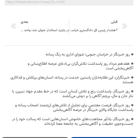
https://khabarvahonar.ir/news/?p=65994
قبلی
بعدی
?هشدار رئیس کل دادگستری خراسان جنوبی برای افزایش سرقتهای خرد در استان
در بازدید استاندار عنوان شد؛ واحد فولادسازی مجتمع فولاد قاینات ۶۸ درصد پیشرفت دارد
روز خبرنگار در خراسان جنوبی؛ شورای اداری به رنگ رسانه
هفدهم مرداد روز پاسداشت تلاش‌گران بی‌ادعای عرصه اطلاع‌رسانی و
آگاهی‌بخشی است
خبرنگاران، این طلایه‌داران راستین خدمت در رسانه، انسان‌های پرتلاش و فداکاری
هستند
روز خبرنگار، پاسداشت رنج و تلاش کسانی است که در خط مقدم جهاد تبیین، با
نثار جان و مال، پرچم آگاهی را بر دوش می‌کشند
روز خبرنگار، فرصت مغتنمی برای تجلیل از تلاش‌های ارزشمند اصحاب رسانه و
پاسداشت جایگاه والای خبرنگار در عرصه آگاهی‌بخشی
روز خبرنگار، یادآور مجاهدت‌های خاموش انسان‌هایی است که رسالت خود را در
جست‌وجوی حقیقت و آگاهی‌بخشی به جامعه معنا کرده‌اند