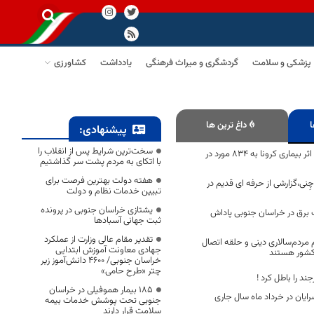
پزشکی و سلامت
گردشگری و میراث فرهنگی
یادداشت
کشاورزی
ا
داغ ترین ها
پیشنهادی:
سخت‌ترین شرایط پس از انقلاب را
تعداد فوتی های در اثر بیماری کرونا به 834 مورد در
با اتکای به مردم پشت سر گذاشتیم
هفته دولت بهترین فرصت برای
نی،گزارشی از حرفه ای قدیم در
تبیین خدمات نظام و دولت
یشتازی خراسان جنوبی در پرونده
برق در خراسان جنوبی پاداش
ثبت جهانی آسبادها
تقدیر مقام عالی وزارت از عملکرد
م مردم‌سالاری دینی و حلقه اتصال
جهادی معاونت آموزش ابتدایی
 کشور هستند
خراسان جنوبی/ ۴۶۰۰ دانش‌آموز زیر
چتر «طرح حامی»
جند را باطل کرد !
۱۸۵ بیمار هموفیلی در خراسان
ایان در خرداد ماه سال جاری
جنوبی تحت پوشش خدمات بیمه
سلامت قرار دارند