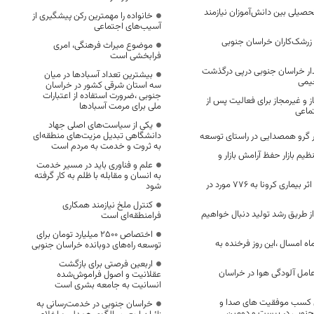
 بسته تحصیلی بین دانش‌آموزان نیازمند
خانواده را مهمترین رکن پیشگیری از
آسیب‌های اجتماعی
 زرشک‌کاران خراسان جنوبی
موضوع میراث فرهنگی، امری
فرابخشی است
دار خراسان جنوبی درپی درگذشت
بیشترین تعداد آسبادها در میان
حیمی
سه استان شرقی کشور در خراسان
جنوبی ،ضرورت استفاده از اعتبارات
و غیرمجاز برای فعالیت پس از
ملی برای مرمت آسبادها
ماعی
یکی از سیاست‌های اصلی جهاد
دانشگاهی تبدیل مزیت‌های منطقه‌ای
 گرو همصدایی در راستای توسعه
به ثروت و خدمت به مردم است
م بازار حفظ آرامش بازار و
علم و فناوری باید در مسیر خدمت
به انسان و مقابله با ظلم به کار گرفته
تعداد فوتی های در اثر بیماری کرونا به 776 مورد در
شود
کنترل ملخ نیازمند همکاری
از طریق رشد تولید دنبال خواهیم
فرامنطقه‌ای است
اختصاص 2500 میلیارد تومان برای
 بهمن ماه امسال ،این روز فرخنده به
توسعه راه‌های دوبانده خراسان جنوبی
اربعین فرصتی برای بازگشت
عامل آلودگی هوا در خراسان
عقلانیت و اصول فراموش‌شده
انسانیت به جامعه بشری است
پی کسب موفقیت های صدا و
خراسان جنوبی در خدمت‌رسانی به
جنوبی در بیست و دومین