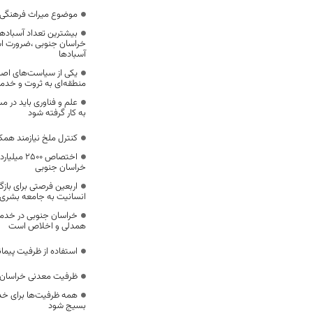
موضوع میراث فرهنگی،
بیشترین تعداد آسبادها
خراسان جنوبی ،ضرورت است
آسبادها
یکی از سیاست‌های اصل
منطقه‌ای به ثروت و خد
علم و فناوری باید در م
به کار گرفته شود
کنترل ملخ نیازمند همک
اختصاص 500
خراسان جنوبی
اربعین فرصتی برای با
انسانیت به جامعه بشری
خراسان جنوبی در خدمت‌
همدلی و اخلاص است
استفاده از ظرفیت پیمان
ظرفیت معدنی خراسان 
همه ظرفیت‌ها برای خدم
بسیج شود