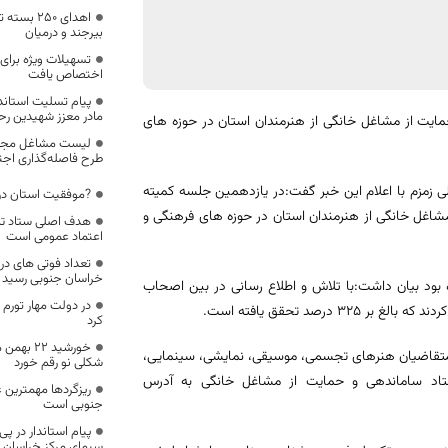
اهدای ۲۵۰
بیرجند و درمیان
تسهیلات ویژه برای
اختصاص یافت
پیام تسلیت استان
مادر معزز شهیدین ر
مایت از مشاغل خانگی از هنرمندان استان در حوزه های
لیست مشاغل مجاز 
طرح فاصله‌گذاری اجت
 زمزم با اعلام این خبر گفت:در یازدهمین جلسه کمیته
?موفقیت استان در
مشاغل خانگی از هنرمندان استان در حوزه های فرهنگی و
هدف اصلی ستاد تنظی
اعتماد عمومی است
خراسان جنوبی رسید
ای این اداره کل ٤٠ نفر در نظر گرفته شده بود بیان داشت:با تلاش و اطلاع رسانی در بین اصحاب
در دولت مهار تورم 
کرد
خورشید ۲۲
د:متقاضیان هنرهای تجسمی، موسیقی، نمایشی، سینمایی،
شکلی نو رقم خورد
 پایگاه اینترنتی ستاد ساماندهی و حمایت از مشاغل خانگی به آدرس
ریزگردها مهمترین 
جنوبی است
پیام استاندار در 
سیمای مرکز خراسان 