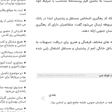
نسبت به تکمیل فرم پرسشنامه متناسب با شرایط خود
جشنواره تولیدات مراک
ثبت به موقع وقایع
است
ینکه کد رهگیری اشخاص مستقل و پشتیبان ابتدا در بانک
سامانه بارشی از رو
ربوطه ارسال می‌شود گفت: متقاضیان دارای کد رهگیری
می شود
سان جنوبی ارائه دهند.
قدردانی از حضور پ
راهپیمایی روز قدس
هیچ مشکل و کمبودی
 از شهرستان بیرجند در زمینه های مختلف فرهنگی و هنری برای دریافت تسهیلات به
اساسی و مایحتاج مرد
ستان بیرجند در بخش مشاغل خانگی اعم از پشتیبان و مستقل اشتغال زایی شده
خدمات پیمانکاری ن
فضای سبز،پشتیبانی و
مجاوری: آینده آموز
مهارت‌آموزی و هوشم
دو موضوع تکمیل ز
 کوتاه خبر:
https://khabarvahonar.ir/news/?p=14366
بودن پروازها برای خر
است
صندوق توسعه مناب
راه‌اندازی می‌شود
بعدی
سالن نمایش گلبانگ
استان بهسازی و بازگ
نماینده ولی فقیه در خراسان جنوبی: نقشه جامع شهر بر اساس برنامه های بلند مدت باشد