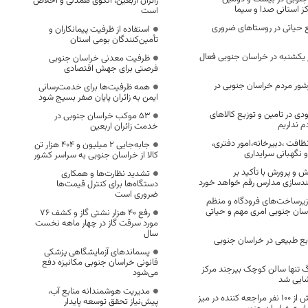
زائران اربعین، الگوی همدلی و اخلاص
ز استانی صدا و سیما
است
 حیاتی در روستاهای ضروری
استفاده از ظرفیت پیمانکاران و
تأمین‌کنندگان بومی استان
ز یکشنبه در خراسان جنوبی فعال
ظرفیت معدنی خراسان جنوبی
فرصتی برای جهش اقتصادی
رشور مردم خراسان جنوبی در
همه ظرفیت‌ها برای خدمت‌رسانی
ایمن به زائران پایان صفر بسیج شود
 در تامین و توزیع کالا‌های
53 موکب خراسان جنوبی در
م نداریم
خدمت زائران اربعین
ظافت ،دبیرخانه،امور دفتری،
جابه‌جایی 2 میلیون و 404 هزار تن
 نگهبانی سرایداری
کالا از خراسان جنوبی به سراسر کشور
ش و پرورش با تأکید بر
تشدید نظارت‌ها و همکاری
ندسازی مدارس رقم خواهد خورد
دستگاه‌ها برای کنترل قیمت‌ها
ضروری است
یرساخت‌های فرودگاه و منظم
اسان جنوبی امری مهم و حیاتی
رفع 40 هزار نشتی گاز و کشف 76
مورد سرقت گاز در چهار ماهه نخست
سال
ع طبیعی در خراسان جنوبی
پسماندهای آزمایشگاهی پزشکی
قانونی خراسان جنوبی مکانیزه دفع
 تنها سالن کوچک بیرجند مرکز
می‌شود
شایی شد
مدیریت هوشمندانه منابع آب،
بررسی مطالبات بیش از ۱۰۰ نفر مراجعه کننده در میز
پیش‌نیاز تحقق توسعه پایدار