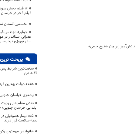
خدمت هفته قوه قضا
16 فیلم بخش سود
فیلم‌ فجر در خراسان 
نخستین آسمان نما
جوابیه مهندس فره
عمرانی استاندار در م
سفر نوروزی درخراسان
پربحث ترین 
سخت‌ترین شرایط پس از 
گذاشتیم
هفته دولت بهترین فرص
یشتازی خراسان جنوبی د
تقدیر مقام عالی وزارت
ابتدایی خراسان جنوبی/ ۴۶۰۰ دانش‌آموز زیر چتر «طرح حامی»
۱۸۵ بیمار هموفیلی
بیمه سلامت قرار دارند
خانواده را مهمترین رک