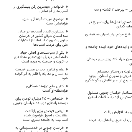
خانواده را مهمترین رکن پیشگیری از
تصادف در محور قاین – بیرجند ۲ کشته و سه
آسیب‌های اجتماعی
موضوع میراث فرهنگی، امری
ستورالعمل‌ها برای تسریع در
فرابخشی است
ایه گذاری
بیشترین تعداد آسبادها در میان
اع مردم برای اجرای هدفمندی
سه استان شرقی کشور در خراسان
جنوبی ،ضرورت استفاده از اعتبارات
ملی برای مرمت آسبادها
ه و ایده‌های خود، آینده جامعه و
د
یکی از سیاست‌های اصلی جهاد
دانشگاهی تبدیل مزیت‌های منطقه‌ای
ان جهاد کشاورزی برای درختان
به ثروت و خدمت به مردم است
ی
علم و فناوری باید در مسیر خدمت
نی لوت و روستای دهسلم
به انسان و مقابله با ظلم به کار گرفته
رجی و مدیران استان ، بازدید
شود
سریع در امور اقامتی و گردشگری
کنترل ملخ نیازمند همکاری
فرامنطقه‌ای است
اندار خراسان جنوبی مسئول
دسترسي آزاد به اطلاعات استان
اختصاص 2500 میلیارد تومان برای
توسعه راه‌های دوبانده خراسان جنوبی
اربعین فرصتی برای بازگشت
یرجند افزایش یافت
عقلانیت و اصول فراموش‌شده
انسانیت به جامعه بشری است
یدار، هیچ برنامه‌ای به نتیجه
خراسان جنوبی در خدمت‌رسانی به