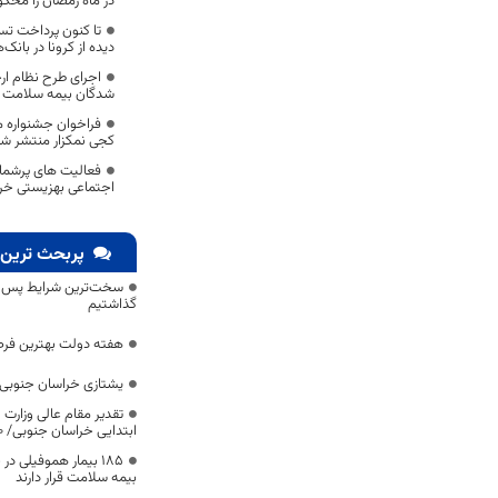
در ماه رمضان را محکو
دیده از کرونا در بان
شدگان بیمه سلامت د
فراخوان جشنواره 
کجی نمکزار منتشر ش
فعالیت های پرشمار
اجتماعی بهزیستی خر
پربحث ترین 
سخت‌ترین شرایط پس از 
گذاشتیم
هفته دولت بهترین فرص
یشتازی خراسان جنوبی د
تقدیر مقام عالی وزارت
ابتدایی خراسان جنوبی/ ۴۶۰۰ دانش‌آموز زیر چتر «طرح حامی»
۱۸۵ بیمار هموفیلی
بیمه سلامت قرار دارند