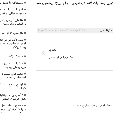
د تومان دربودجه سال 99خبرداد.وی افزود پیگیری ومکاتبات لازم درخصوص انجام پروژه روشنایی باند
مسئولان با دیدی ت
آقای استاندار، هن
حضور سبزتان در نمای
بناهای تاریخی بشر
و اقتصاد شهرستان
 کوتاه خبر:
https://khabarvahonar.ir/news/?p=32604
باغ موزه دفاع مقد
پيام دکتر بي بي 
امور اقتصادی و توسع
روز خبرنگار
بعدی
ماسک بزنیم
حکیم نزاری قهستانی
درخواست سرپرست ف
ورودی‌های بیرجند
تخت‌های بیشتری برا
اختصاص یافت
توزیع منابع با لحا
کار است
? آمار روزانه مبتلا
های خراسان جنوبی
مجمع علمای اهل س
شهادت چندتن از روح