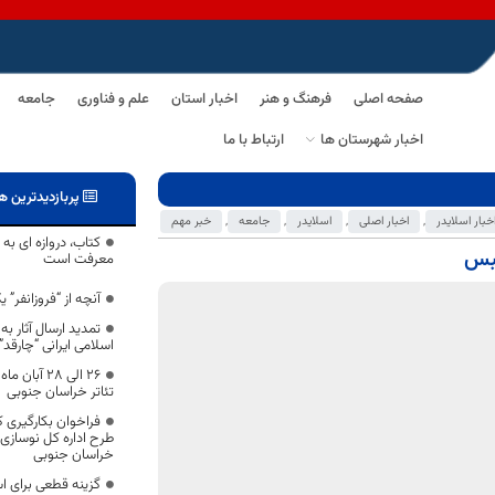
صفحه اصلی
فرهنگ و هنر
اخبار استان
علم و فناوری
جامعه
اخبار شهرستان ها
ارتباط با ما
پربازدیدترین ه
خبار اسلایدر
,
اخبار اصلی
,
اسلایدر
,
جامعه
,
خبر مهم
کتاب، دروازه ای ب
معرفت است
آنچه از “فروزانفر”
تمدید ارسال آثار ب
اسلامی ایرانی “چارقد
26 الی 28 آ
تئاتر خراسان جنوبی
فراخوان بکارگیری 
طرح اداره کل نوسازی
خراسان جنوبی
گزینه قطعی برای ا