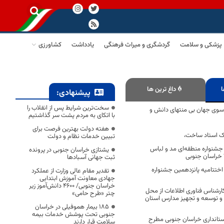
پزشکی و سلامت
گردشگری و میراث فرهنگی
یادداشت
کشاورزی
ا
داغ ترین ها
پیشنهادی:
سخت‌ترین شرایط پس از انقلاب را
ه سوی جهان بی منتهای دانش و
با اتکای به مردم پشت سر گذاشتیم
هفته دولت بهترین فرصت برای
 یک استاد ساخت،
تبیین خدمات نظام و دولت
ه جشنواره منطقه‌ای مد و لباس
یشتازی خراسان جنوبی در پرونده
” خراسان جنوبی
ثبت جهانی آسبادها
بان ماه اختتامیه پانزدهمین جشنواره
تقدیر مقام عالی وزارت از عملکرد
جهادی معاونت آموزش ابتدایی
خراسان جنوبی/ ۴۶۰۰ دانش‌آموز زیر
کارشناس فناوری اطلاعات از محل
چتر «طرح حامی»
 و توسعه و تجهیز مدارس استان
۱۸۵ بیمار هموفیلی در خراسان
جنوبی تحت پوشش خدمات بیمه
ستانداری خراسان جنوبی مطرح
سلامت قرار دارند