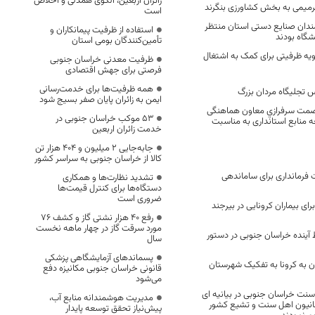
زائران اربعین، الگوی همدلی و اخلاص
رمیمی به بخش کشاورزی بنگرند
است
رمندان صنایع دستی استان منتظر
استفاده از ظرفیت پیمانکاران و
شگاه بودند
تأمین‌کنندگان بومی استان
ویه ظرفیتی برای کمک به اشتغال
ظرفیت معدنی خراسان جنوبی
فرصتی برای جهش اقتصادی
همه ظرفیت‌ها برای خدمت‌رسانی
س تجلیگاه مردان بزرگ
ایمن به زائران پایان صفر بسیج شود
عصمت سرفرازي معاون هماهنگی
53 موکب خراسان جنوبی در
ه منابع استانداری به مناسبت
خدمت زائران اربعین
جابه‌جایی 2 میلیون و 404 هزار تن
کالا از خراسان جنوبی به سراسر کشور
رمانداری برای ساماندهی
تشدید نظارت‌ها و همکاری
دستگاه‌ها برای کنترل قیمت‌ها
ضروری است
ی بیماران کرونایی در بیرجند
رفع 40 هزار نشتی گاز و کشف 76
مورد سرقت گاز در چهار ماهه نخست
ظ آینده خراسان جنوبی در دستور
سال
پسماندهای آزمایشگاهی پزشکی
یان به کرونا به تفکیک شهرستان
قانونی خراسان جنوبی مکانیزه دفع
می‌شود
نت خراسان جنوبی در بیانیه ای
مدیریت هوشمندانه منابع آب،
انیون اهل سنت و تشیع کشور
پیش‌نیاز تحقق توسعه پایدار