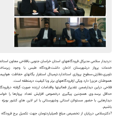
:دردیدار سلامی مدیرکل فرودگاههای استان خراسان جنوبی بافلاحی معاون استاندا
خدمات پرواز درشهرستان اذعان داشت:فرودگاه طبس با وجود زیرسا
ناوبری،نظارتی،سطوح پروازی استاندارد،ترمینال استقرار یگانهای حفاظت هواپی
هموطنان عزیزرا دارد ویکی ازفرودگاههای برتر وبا کیفیت درمنطقه است.
فلاحی دراین دیدارضمن تقدیراز فعالیتها واقدامات ارزنده صورت گرفته درفرودگاه،
حداقل برسد.وی همچنین پیگیری درخصوص افزایش تعداد پروازها را خواست
دیدارهایی با حضور مسئولان استانی وشهرستانی با ایر لاین های کشور بویژه
باشیم.
?دکترسلامی درپایان از تخصیص مبلغ 5میلیاردتومان