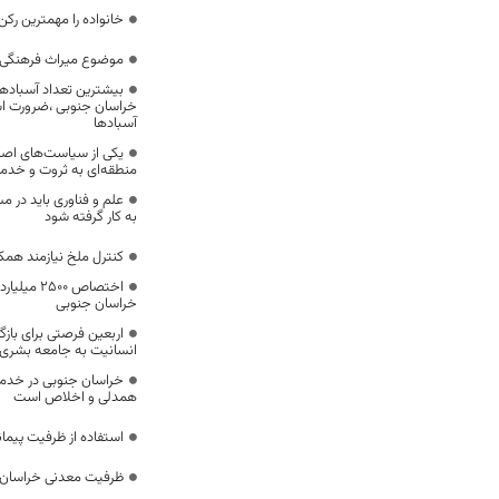
خانواده را مهمترین رک
موضوع میراث فرهنگی،
بیشترین تعداد آسبادها
خراسان جنوبی ،ضرورت است
آسبادها
یکی از سیاست‌های اصل
منطقه‌ای به ثروت و خد
علم و فناوری باید در م
به کار گرفته شود
کنترل ملخ نیازمند همک
اختصاص 500
خراسان جنوبی
اربعین فرصتی برای با
انسانیت به جامعه بشری
خراسان جنوبی در خدمت‌
همدلی و اخلاص است
استفاده از ظرفیت پیمان
ظرفیت معدنی خراسان 