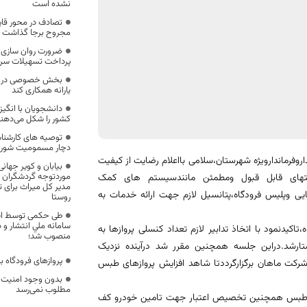
نشده است
مجروح برجا گذاشت
ضرورت روان سازی د
پرداخت تسهیلات سرم
بخش خصوصی در اقن
یارانه همکاری کند
دانشجویان با انگیز
کشور را شکل می‌دهن
توصیه های کارشناس
دچار مسمومیت شور
روفرماندارویژه شهرستان،سلامی بااعلام رضایت از کیفیت
بیابان و کویر جها
موردتوجه گردشگران خا
ختهای قابل قبول ومطمئن مانندسیستم های کمک
مدیر کل میراث برای ت
مایی وپلیس فرودگاه،پتانسیل لازم جهت ارائه خدمات به
روستا
طی حکمی توسط است
سامانه ملي انتشار و 
تاکیدنمود با اتخاذ تدابیر لازم تعداد کنسلی پروازها به
منصوب شد؛
ارشد.دراین جلسه همچنین مقرر شد درآینده نزدیک
پروازهای فرودگاه ب
 شرکت ماهان برگزارگرددتا شاهد افزایش پروازهای طبس
بدون وجود امنیت پا
مطلوب نمی‌رسد
 جهت تکمیل برج فرودگاه طبس همچنین تخصیص اعتبار جهت تامین خودرو کف