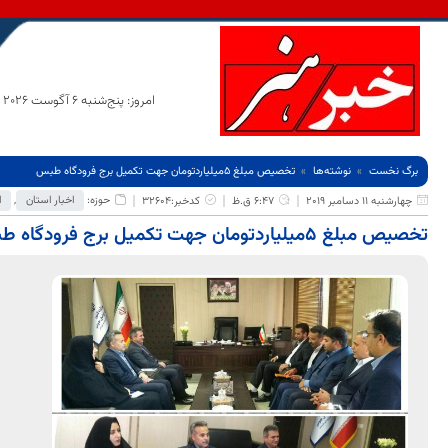
امروز: پنج‌شنبه 6 آگوست 2026
برگ نخست
نوشته‌ها
تخصیص مبلغ 5میلیاردتومان جهت تکمیل برج فرودگاه طبس
حوزه:
اخبار استان
,
ا
چهارشنبه 11 دسامبر 2019
6:47 ق.ظ
کدخبر:32604
تخصیص مبلغ 5میلیاردتومان جهت تکمیل برج فرودگاه طبس