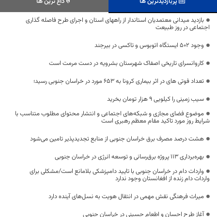
پربازدیدترین ها
داغ ترین ها
بازدید میدانی معتمدیان استاندار از راههای استان و اجرای طرح فاصله گذاری
اجتماعی در روز طبیعت
وجود ۵۰۲ ایستگاه اتوبوس و تاکسی در بیرجند
کاروانسرای تاریخی اصفاک شهرستان بشرویه در دست مرمت است
تعداد فوتی های در اثر بیماری کرونا به 653 مورد در خراسان جنوبی رسید؛
سیب زمینی را کیلویی ۹ هزار تومان بخرید
موضوع فضای مجازی و شبکه‌های اجتماعی و انتشار محتوای مطلوب متناسب با
شرایط روز مورد تاکید مقام معظم رهبری است
هشت درصد مصرف برق خراسان جنوبی از منابع تجدیدپذیر تامین می‌شود
بهره‌برداری ۱۱۳ پروژه برق‌رسانی و توسعه انرژی در خراسان جنوبی
واردات دام در خراسان جنوبی با تایید دامپزشکی بلامانع است/مشکلی برای
واردات دام زنده از افغانستان وجود ندارد
میراث فرهنگی نقش مهمی در انتقال هویت به نسل‌های آینده دارد
آغاز طرح احسان و اطعام حسینی در خراسان جنوبی