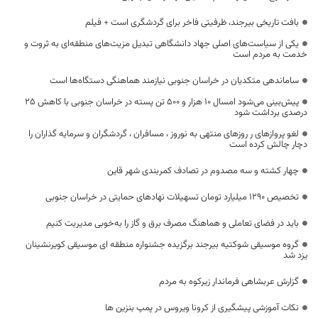
بافت تاریخی بیرجند، ظرفیتی فاخر برای گردشگری است + فیلم
یکی از سیاست‌های اصلی جهاد دانشگاهی تبدیل مزیت‌های منطقه‌ای به ثروت و
خدمت به مردم است
ساماندهی متکدیان در خراسان جنوبی نیازمند هماهنگی دستگاه‌ها است
پیش‌بینی می‌شود امسال ۱۰ هزار و ۵۰۰ تن پسته در خراسان جنوبی با کاهش 25
درصدی برداشت شود
لغو پروازهای ر روزهای منتهی به نوروز ، مسافران ، گردشگران و سرمایه گذاران را
دچار چالش کرده است
چهار کشته و سه مصدوم در تصادف کمربندی شهر قاین
تخصیص ۱۲۹۰ میلیارد تومان تسهیلات نهادهای حمایتی در خراسان جنوبی
باید در فضای تعاملی و هماهنگ مصرف برق و گاز را به‌خوبی مدیریت کنیم
گروه موسیقی شوکتیه بیرجند برگزیده جشنواره منطقه ای موسیقی کویرنشینان
یزد شد
گزارش عربشاهی فرماندار زيركوه به مردم
نکات آموزشی پیشگیری از کرونا ویروس در پمپ بنزین ها