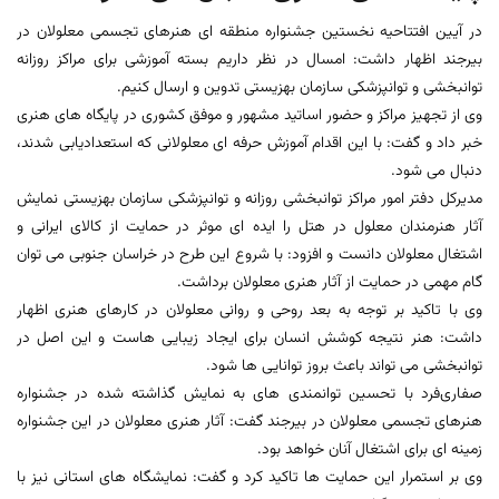
در آیین افتتاحیه نخستین جشنواره منطقه ای هنرهای تجسمی معلولان در
بیرجند اظهار داشت: امسال در نظر داریم بسته آموزشی برای مراکز روزانه
توانبخشی و توانپزشکی سازمان بهزیستی تدوین و ارسال کنیم.
وی از تجهیز مراکز و حضور اساتید مشهور و موفق کشوری در پایگاه های هنری
خبر داد و گفت: با این اقدام آموزش حرفه ای معلولانی که استعدادیابی شدند،
دنبال می شود.
مدیرکل دفتر امور مراکز توانبخشی روزانه و توانپزشکی سازمان بهزیستی نمایش
آثار هنرمندان معلول در هتل را ایده ای موثر در حمایت از کالای ایرانی و
اشتغال معلولان دانست و افزود: با شروع این طرح در خراسان جنوبی می توان
گام مهمی در حمایت از آثار هنری معلولان برداشت.
وی با تاکید بر توجه به بعد روحی و روانی معلولان در کارهای هنری اظهار
داشت: هنر نتیجه کوشش انسان برای ایجاد زیبایی هاست و این اصل در
توانبخشی می تواند باعث بروز توانایی ها شود.
صفاری‌فرد با تحسین توانمندی های به نمایش گذاشته شده در جشنواره
هنرهای تجسمی معلولان در بیرجند گفت: آثار هنری معلولان در این جشنواره
زمینه ای برای اشتغال آنان خواهد بود.
وی بر استمرار این حمایت ها تاکید کرد و گفت: نمایشگاه های استانی نیز با