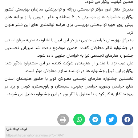
همین کیفیت برگزار می شود.
مدیرکل دفتر امور مراکز توانبخشی روزانه و توانپزشکی سازمان بهزیستی کشور
برگزاری جشنواره های موسیقی در 2 منطقه و تئاتر رادیویی را از برنامه های
پیش روی حوزه توانبخشی بهزیستی برای عرضه توانمندی های این قشر عنوان
کرد.
مدیرکل بهزیستی خراسان جنوبی نیز در این آیین با اشاره به تجربه موفق استان
در جشنواره تئاتر معلولان گفت: همین موضوع باعث شد میزبانی نخستین
جشنواره هنرهای تجسمی نیز به خراسان جنوبی داده شود.
علی عرب نژاد با تقدیر از هنرمندان شرکت کننده در این جشنواره یادآور شد:
برگزاری این قبیل جشنواره ها در توانمند سازی معلولان موثر است.
نخستین جشنواره هنرهای تجسمی معلولان کویر با حضور هنرمندان استان
های خراسان رضوی، خراسان جنوبی، سیستان و بلوچستان، کرمان و یزد در
بیرجند آغاز به کار کرد و 10 معلول با آثار برتر در این جشنواره تجلیل می شوند.
لینک کوتاه خبر:
https://khabarvahonar.ir/news/?p=16402