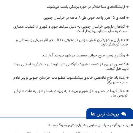
آرایشگاه‌های مداخله‌گر در حوزه پزشکی پلمب می‌شوند
اهدای ۱۵ هزار واحد خونی طی ۸ ماهه در خراسان جنوبی
گیاهان دارویی خراسان جنوبی به دلیل شرایط جوی و کویری از کیفیت ممتازی
نسبت به سایر مناطق برخوردار است
دهیاران و شهرداران نقش مهمی در معرفی،حفظ، احیا آثار تاریخی و باستانی و
جذب گردشگر دارند
واگذاری زمین طرح جوانی جمعیت در شهر بیرجند آغاز شد
?تعیین کاربری فاز توسعه شهرک کارگاهی شهر نهبندان در کارگروه استانی مورد
تایید قرار گرفت.
زنده یاد حاج غلامعلی خالدی پیشکسوت مطبوعات خراسان جنوبی و پیر غلام
امام حسین(ع)
خطر کرونا در حمل و نقل شهری بیرجند به ویژه در شمال شهر به علت شلوغی
اتوبوس ها .
پربحث ترین ها
روز خبرنگار در خراسان جنوبی؛ شورای اداری به رنگ رسانه