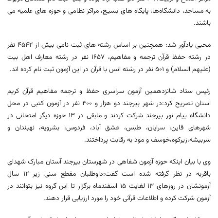
به مساجد، دانشگاه‌ها، پایگاه های بسیج، مراکز نظامی و حوزه های علمیه می
باشند.
محبی یادآور شد: همچنین بر اساس رشته های ثبت نامی بیش از ٤٥٤٢ نفر
در رشته حفظ قرآن ترجمه و مفاهیم، ١٦٥٧ نفر در رشته معارف اهل بیت
(علیهم السلام) و ٥٠١ نفر در رشته انس با قرآن در این آزمون ثبت نام کرده اند.
رئیس ستاد شانزدهمین آزمون سراسری حفظ و ترجمه مفاهیم قرآن کریم
استان تصریح کرد:در شهر بیرجند دو هزار و ٤٠٠ نفر در آزمون کتبی در محل
دانشگاه پیام نور بیرجند شرکت کردند و مابقی در ١٣ حوزه دیگر امتحانی در
شهرهای قاین، سرایان، طبس، عشق آباد، فردوس، بشرویه، نهبندان و
سربیشه،زیرکوه،خوسف و مود به رقابت پرداختند.
وی با بیان اینکه حوزه آزمون شفاهی در شهرستان بیرجند آستان مبارک شهدای
باقربه در نظر گرفته شده است گفت:داوطلبان مقطع سنی زیر ١٢ سال
آزمونشان در روزهای ١٣ لغایت ١٥ اسفندماه برگزار تا این گروه نیز بتوانند در
آزمون شرکت کرده و اطلاعات قرآنی خود را مورد ارزیابی قرار دهند.