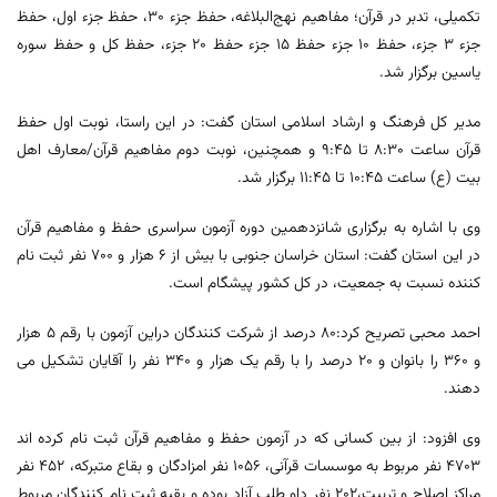
تکمیلی، تدبر در قرآن؛ مفاهیم نهج‌البلاغه، حفظ جزء ٣٠، حفظ جزء اول، حفظ
جزء ٣ جزء، حفظ ١٠ جزء حفظ ١٥ جزء حفظ ٢٠ جزء، حفظ کل و حفظ سوره
یاسین برگزار شد.
مدیر کل فرهنگ و ارشاد اسلامی استان گفت: در این راستا، نوبت اول حفظ
قرآن ساعت ٨:٣٠ تا ٩:٤٥ و همچنین، نوبت دوم مفاهیم قرآن/معارف اهل
بیت (ع) ساعت ١٠:٤٥ تا ١١:٤٥ برگزار شد.
وی با اشاره به برگزاری شانزدهمین دوره آزمون سراسری حفظ و مفاهیم قرآن
در این استان گفت: استان خراسان جنوبی با بیش از ٦ هزار و ٧٠٠ نفر ثبت نام
کننده نسبت به جمعیت، در کل کشور پیشگام است.
احمد محبی تصریح کرد:‌۸۰ درصد از شرکت کنندگان دراین آزمون با رقم ۵ هزار
و ۳۶۰ را بانوان و ۲۰ درصد را با رقم یک هزار و ۳۴۰ نفر را آقایان تشکیل می
دهند.
وی افزود: از بین کسانی که در آزمون حفظ و مفاهیم قرآن ثبت نام کرده اند
٤٧٠٣ نفر مربوط به موسسات قرآنی، ١٠٥٦ نفر امزادگان و بقاع متبرکه، ٤٥٢ نفر
مراکز اصلاح و تربیت،٢٠٢ نفر داو طلب آزاد بوده و بقیه ثبت نام کنندگان مربوط