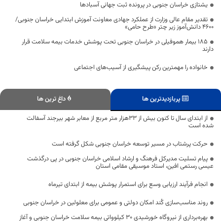
یشتازی خراسان جنوبی در پرونده ثبت جهانی آسبادها
تقدیر مقام عالی وزارت از عملکرد جهادی معاونت آموزش ابتدایی خراسان جنوبی/
۴۶۰۰ دانش‌آموز زیر چتر «طرح حامی»
۱۸۵ بیمار هموفیلی در خراسان جنوبی تحت پوشش خدمات بیمه سلامت قرار
دارند
خانواده را مهمترین رکن پیشگیری از آسیب‌های اجتماعی
پربازدیدترین ها
داغ ترین ها
از ابتدای سال تا کنون بیش از ۳۳هزار متر مربع از معابر شهر بیرجند آسفالت
شده است
حرکت پرشتاب در مسیر توسعه خراسان جنوبی شکل گرفته است
پیام تسلیت مدیرکل فرهنگ و ارشاد اسلامی خراسان جنوبی در پی درگذشت
عیسی رستمی افین، استاد موسیقی مقامی استان
انجام فرآیند ارزیابی وسع برای استمرار پوشش بیمه از ابتدای تیرماه
روند مناسب‌سازی کُند امکان دولتی و عمومی برای معلولین در خراسان جنوبی
بهره‌برداری از نیروگاه خورشیدی ۳۰ کیلوواتی بیمه سلامت خراسان جنوبی و آغاز