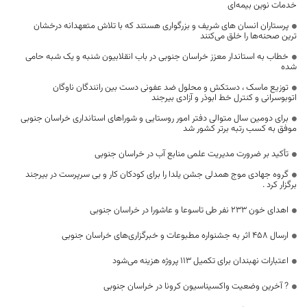
خدمات نوین بیمه‌ای
پرستاران انسان های شریف و بزرگواری هستند که با تلاش متعهدانه درخشان
ترین صحنه‌ها را خلق می‌کنند
خطاب به استاندار معزز خراسان جنوبی در باب انقلابیون شنبه و یک شبه حامی
شده
توزیع ماسک ، دستکش و محلول ضد عفونی دست بین رانندگان ناوگان
اتوبوسرانی و کنترل خط ابوذر و آزادی بیرجند
برای دومین سال متوالی دفتر امور روستایی و شوراهای استانداری خراسان جنوبی
موفق به کسب رتبه برتر کشور شد
تأکید بر ضرورت مدیریت علمی منابع آب در خراسان جنوبی
گروه جهادی موج همدلی جشن یلدا را برای کودکان کار و بی سرپرست در بیرجند
برگزار کرد .
اهدای خون ۲۳۳ نفر طی تاسوعا و عاشورا در خراسان جنوبی
ارسال 458 اثر به جشنواره مطبوعات و خبرگزاری‌های خراسان جنوبی
اعتبارات نهبندان برای تکمیل ۱۱۳ پروژه هزینه می‌شود
? آخرین وضعیت واکسیناسیون کرونا در خراسان جنوبی