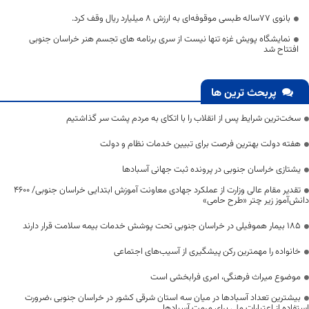
بانوی ۷۷ساله طبسی موقوفه‌ای به ارزش 8 میلیارد ریال وقف کرد.
نمایشگاه پویش غزه تنها نیست از سری برنامه های تجسم هنر خراسان جنوبی
افتتاح شد
پربحث ترین ها
سخت‌ترین شرایط پس از انقلاب را با اتکای به مردم پشت سر گذاشتیم
هفته دولت بهترین فرصت برای تبیین خدمات نظام و دولت
یشتازی خراسان جنوبی در پرونده ثبت جهانی آسبادها
تقدیر مقام عالی وزارت از عملکرد جهادی معاونت آموزش ابتدایی خراسان جنوبی/ ۴۶۰۰
دانش‌آموز زیر چتر «طرح حامی»
۱۸۵ بیمار هموفیلی در خراسان جنوبی تحت پوشش خدمات بیمه سلامت قرار دارند
خانواده را مهمترین رکن پیشگیری از آسیب‌های اجتماعی
موضوع میراث فرهنگی، امری فرابخشی است
بیشترین تعداد آسبادها در میان سه استان شرقی کشور در خراسان جنوبی ،ضرورت
استفاده از اعتبارات ملی برای مرمت آسبادها