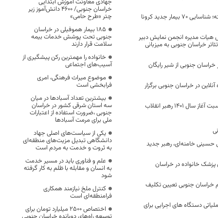
جهادی معاونت آموزش ابتدایی
خراسان جنوبی/ ۴۶۰۰ دانش‌آموز زیر
چتر «طرح حامی»
در 24 ساعت گذشته؛ شناسایی 70 بیمار جدید کرونا
۱۸۵ بیمار هموفیلی در خراسان
جنوبی تحت پوشش خدمات بیمه
هیات مدیره انجمن نمایش دبیر
سلامت قرار دارند
تر خراسان جنوبی به میزبانی
خانواده را مهمترین رکن پیشگیری از
آسیب‌های اجتماعی
وز خراسان جنوبی از شیر رایگان
موضوع میراث فرهنگی، امری
فرابخشی است
۷۰۰ دادگاه آنلاین در خراسان جنوبی برگزار
بیشترین تعداد آسبادها در میان
سه استان شرقی کشور در خراسان
پیام نوروزی به مناسبت آغاز سال ۱۴۰۱ رهبر انقلاب
جنوبی ،ضرورت استفاده از اعتبارات
ملی برای مرمت آسبادها
ی
یکی از سیاست‌های اصلی جهاد
دانشگاهی تبدیل مزیت‌های منطقه‌ای
 حسینی خامنه‌ای، رهبر جدید
به ثروت و خدمت به مردم است
علم و فناوری باید در مسیر خدمت
رصدی پزشک خانواده در خراسان
به انسان و مقابله با ظلم به کار گرفته
شود
ام خراسان جنوبی تعیین تکلیف
کنترل ملخ نیازمند همکاری
فرامنطقه‌ای است
ملیاتی دستگاه های اجرایی برای
اختصاص 2500 میلیارد تومان برای
توسعه راه‌های دوبانده خراسان جنوبی