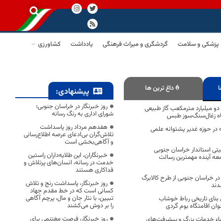
پزشکی و سلامت
گردشگری و میراث فرهنگی
یادداشت
کشاورزی
ا
داغ ترین ها
پیشنهادی:
روز خبرنگار در خراسان جنوبی؛
دو میلیارد مترمکعب گاز طبیعی
شورای اداری به رنگ رسانه
وگاه زغال‌سنگ‌سوز طبس
هفدهم مرداد روز پاسداشت
در حوزه غدیر پشتوانه علمی
تلاش‌گران بی‌ادعای عرصه اطلاع‌رسانی
و آگاهی‌بخشی است
تی استاندار خراسان جنوبی
خبرنگاران، این طلایه‌داران راستین
عه آینده مهمترین رسالت
خدمت در رسانه، انسان‌های پرتلاش و
فداکاری هستند
 در خراسان جنوبی از طرح کالابرگ
روز خبرنگار، پاسداشت رنج و تلاش
دند
کسانی است که در خط مقدم جهاد
تبیین، با نثار جان و مال، پرچم آگاهی
 بنای تاریخی رباط خوشاب
را بر دوش می‌کشند
ن اقامتگاه بوم گردی
روز خبرنگار، فرصت مغتنمی برای
اء خدمات بزرگ و پیشرفت‌های