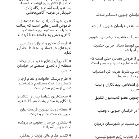
تجلیل از تلاش‌های ارزشمند اصحاب
رسانه و پاسداشت جایگاه والای
خبرنگار در عرصه آگاهی‌بخشی
روز خبرنگار، یادآور مجاهدت‌های
خاموش انسان‌هایی است که رسالت
نانه در خراسان جنوبی آغاز شد
خود را در جست‌وجوی حقیقت و
آگاهی‌بخشی به جامعه معنا کرده‌اند
 مراقب باشیم تا پشیمان نشویم
فرهنگ مادی و لیبرال‌دموکراسی
الزایی توسط ستاد اجرایی حضرت
نتیجه‌ای جز فساد و انحطاط اخلاقی
ی اجرا شد
ندارد
د ناشی از فروش معادن حقی است که
آغاز پیگیری‌های جدید برای ایجاد
ام متعلق به مردم طبس است
منطقه آزاد تجاری صنعتی در خراسان
جنوبی
رسانی، شرط هزینه کرد اعتبارات
ر صدا و سیما
طرح پزشک خانواده و نظام ارجاع
کاهش پرداخت مستقیم هزینه‌های
 اشخاص، پیمانکاران و بیت
درمان از سوی مردم است
مرانی
سخت‌ترین شرایط پس از انقلاب را
 جنوبی عضو کمیسیون تلفیق
با اتکای به مردم پشت سر گذاشتیم
هفته دولت بهترین فرصت برای
 در خراسان جنوبی داوطلب
تبیین خدمات نظام و دولت
یشتازی خراسان جنوبی در پرونده
 مسینا در شهرستان درمیان
ثبت جهانی آسبادها
تقدیر مقام عالی وزارت از عملکرد
 از جنایات رژیم صهیونیستی؛