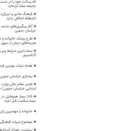
که رسالت خود را در جس
جامعه معنا کرده‌اند
فرهنگ مادی و لیبرال‌د
انحطاط اخلاقی ندارد
آغاز پیگیری‌های جدید ب
خراسان جنوبی
طرح پزشک خانواده و 
هزینه‌های درمان از سوی
سخت‌ترین شرایط پس از 
گذاشتیم
هفته دولت بهترین فرص
یشتازی خراسان جنوبی د
تقدیر مقام عالی وزارت
ابتدایی خراسان جنوبی/ ۴۶۰۰ دانش‌آموز زیر چتر «طرح حامی»
۱۸۵ بیمار هموفیلی
بیمه سلامت قرار دارند
خانواده را مهمترین رک
موضوع میراث فرهنگی،
بیشترین تعداد آسبادها