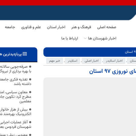
صفحه اصلی
فرهنگ و هنر
اخبار استان
علم و فناوری
جامعه
اخبار شهرستان ها
ارتباط با ما
پربازدیدترین ه
ستان
,
اخبار اسلایدر
,
اخبار اصلی
,
اسلایدر
,
خبر مهم
صرفه‌جویی سالانه 
ی 97 استان
با بهره برداری از نیر
تغذیه فکری جامعه 
داشته باشد
معاون سیاسی، امنی
مطرح کرد: تکوین جام
معلمین
بیش از هزار خانوار
الکترونیک بهره‌مند ش
آغاز عملیات اجرایی
شهرستان فردوس بعنوا
مهندس زینلی؛ منش