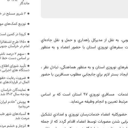
ماندگار
۲ شرور مسلح در خراسان جنوبی دستگیر شدند
توزیع کمک‌های موم
کرونا در کمین است
وبي، به نقل از مديركل راهداري و حمل و نقل جاده‌اي
1650 طرح اشتغ
امام در خراسان جنوب
 سفرهاي نوروزي استان با حضور اعضاء و به منظور
: سهم ۲ درص
بر اساس دست خط ام
تأیید شورای اطلاع 
فرهای نوروزی استان و به منظور هماهنگی، تبادل نظر ،
دستگاه های اجرایی د
 ايجاد بستر لازم براي جابجايي مطلوب مسافرين با حضور
ضرورت رعایت حقوق
المال در قراردادهای ع
نمایندگان خراسان
وی، ادامه داد: كميته يادشده از جمله كميته‌هاي ده گانه ستاد هماهنگی خدمات مسافري نوروزي 97 استان است كه بر اساس
بودجه سال 1402 شدند
تبط تعيين و انجام وظيفه مي‌نمايد.
پویش “خادم ایران”
می‌پذیرد
آسبادهای شهر طبس
ا حضوركليه اعضاء خدمات‌رسان نوروزي و امدادي تشکیل
مرمت شد
 اجرایی شدن مصوبات توسط اعضاء اقدام گردد که از جمله
انزجار و خشم مردم