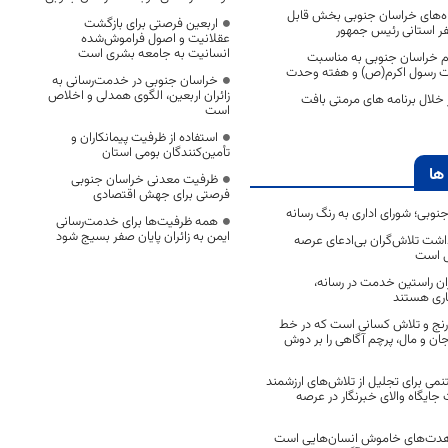
اه‌های خراسان جنوبی بخش قابل
اربعین فرصتی برای بازگشت
ر استانی رئیس جمهور
عقلانیت و اصول فراموش‌شده
انسانیت به جامعه بشری است
رم خراسان جنوبی به مناسبت
دت رسول اکرم(ص) و هفته وحدت
خراسان جنوبی در خدمت‌رسانی به
زائران اربعین، الگوی همدلی و اخلاص
 خلال برنامه های مرمتی بافت
است
استفاده از ظرفیت پیمانکاران و
تأمین‌کنندگان بومی استان
ها
ظرفیت معدنی خراسان جنوبی
فرصتی برای جهش اقتصادی
جنوبی؛ شورای اداری به رنگ رسانه
همه ظرفیت‌ها برای خدمت‌رسانی
ایمن به زائران پایان صفر بسیج شود
اشت تلاش‌گران بی‌ادعای عرصه
ی است
اران راستین خدمت در رسانه،
اری هستند
 رنج و تلاش کسانی است که در خط
 جان و مال، پرچم آگاهی را بر دوش
نمی برای تجلیل از تلاش‌های ارزشمند
ایگاه والای خبرنگار در عرصه
مجاهدت‌های خاموش انسان‌هایی است