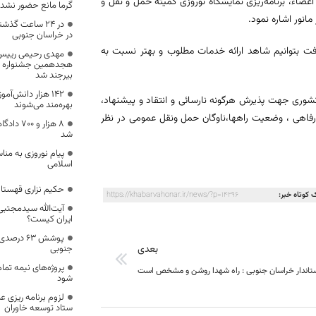
عضاء، برنامه‌ریزی نمایشگاه نوروزی کمیته حمل و نقل و
گرما مانع حضور نشد
نور اشاره نمود.
در خراسان جنوبی
یرفت بتوانیم شاهد ارائه خدمات مطلوب و بهتر نسبت به
مهدی رحیمی رییس 
هجدهمین جشنواره تئا
بیرجند شد
۱۴۲ هزار دانش‌آم
 به توضیح است سامانه پیامکی به شماره 300056141 استانی وسامانه 141 کشوری جهت پذیرش هرگونه نارسائی و انتقاد و پیشنهاد،
بهره‌مند می‌شوند
فاهی ، وضعیت راهها،ناوگان حمل ونقل عمومی در نظر
۸ هزار و 
شد
اسلامی
حکیم نزاری قهستان
 کوتاه خبر:
https://khabarvahonar.ir/news/?p=14296
آیت‌الله سیدمجتبی
ایران کیست؟
پوشش ۶۳ د
بعدی
جنوبی
پروژه‌های نیمه تم
تاندار خراسان جنوبی : راه شهدا روشن و مشخص است
شود
لزوم برنامه ریزی ع
ستاد توسعه خاوران