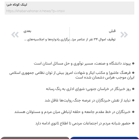
لینک کوتاه خبر:
https://khabarvahonar.ir/news/?p=112517
قبلی
بعدی
توقیف اموال ۳۴ نفر از عناصر مرتبط با رژیم صهیونیستی در خراسان جنوبی
برگزاری یادواره‌ها و اجلاسیه‌های شهدا بستری برای بازخوانی درس‌های بزرگ ایثار و ولایت‌مداری
پیوند دانشگاه و صنعت، مسیر نوآوری و حل مسائل استان است
فرهنگ عاشورا و مکتب ایثار و شهادت امروز بیش از توان نظامی جمهوری اسلامی
ایران موجب هراس دشمنان شده است
روز خبرنگار در خراسان جنوبی؛ شورای اداری به رنگ رسانه
نباید از نقش خبرنگاران در عرصه جنگ روایت‌ها غافل شد
خبرنگاران در خط مقدم جامعه و حلقه ارتباطی میان مردم و مسئولان هستند
حضور شبانه مردم در اجتماعات مردمی تا اطلاع ثانوی ادامه دارد