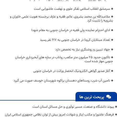
سرمشق انقلاب اسلامی تفکر علوی و نهضت عاشورایی است
ملاعبدالله بن محمد بشروی، عالم، فقیه و عارف برجسته هویت علمی خاوران و
بشرویه را تثبیت کرد
ادای احترام نماینده ولی فقیه در خراسان جنوبی به مقام شهدا
تعداد مبتلایان کرونا در خراسان جنوبی به 617 نفر رسید
جهاد تبیین و روشنگری نیاز به تخصص دارد
تاکنون حدود ۲۵ میلیون متر مکعب رواناب در سازه های آبخیزداری خراسان
جنوبی مهار شده است
آغاز صدور گواهی الکترونیک انحصار وراثت در خراسان جنوبی
تامین آب شرب روستاهای دهستان براکوه شهرستان خوسف صورت می گیرد
پربحث ترین ها
پیوند دانشگاه و صنعت، مسیر نوآوری و حل مسائل استان است
فرهنگ عاشورا و مکتب ایثار و شهادت امروز بیش از توان نظامی جمهوری اسلامی ایران