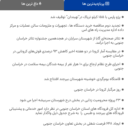
پربازدیدترین ها
داغ ترین ها
پژو پارس با 155 کیلو تریاک در”نهبندان” توقیف شد
تجدید دوم مناقصه خرید دستگاه ها ، تجهیزات و ملزومات سالن عملیات و مرکز
داده اداره مدیریت راه های اس
تئاتر صحنه‌ای گابا از شهرستان سرایان در هجدهمین جشنواره تئاتر خراسان
جنوبی به اجرا درآمد.
در مقایسه آمار کرونا در دو هفته اخیر کاهش ۹۳ درصدی فوتی‌های کرونایی در
خراسان جنوبی
اجرای طرح نظام ارجاع برای ۱۰ هزار نفر از بیمه شدگان بیمه سلامت در خراسان
جنوبی
قامتگاه بوم‌گردی خوشینه شهرستان بیرجند افتتاح شد
روز مرگبار کرونا در خراسان جنوبی
۲۳ پروژه محرومیت زدایی در بخش درح شهرستان سربیشه اجرا می شود
اداره کل فرودگاه های استان خراسان جنوبی در نظر دارد امور خدماتی و پشتیبانی
فرودگاه های بیرجند و طبس را به شرح جدول ذیل واگذار نماید
ایجاد ۶۴۸ فرصت شغلی در بخش تعاون خراسان جنوبی