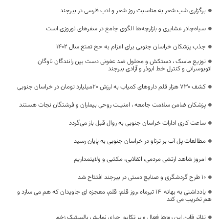
برگزاری شب شعر به مناسبت روز شعر و ادب فارسی در بیرجند
سیاه‌چادر عشایری و بازارچه‌ها الگوی جامع در سفرهای نوروزی است
جذب پزشکان خراسان جنوبی برای اعزام به حج تمتع سال ۱۴۰۲
توزیع ماسک ، دستکش و محلول ضد عفونی دست بین رانندگان ناوگان
اتوبوسرانی و کنترل خط ابوذر و آزادی بیرجند
کشف ۷۳۰ هزار قلم داروهای کمیاب به ارزش ۲۰میلیارد تومان در خراسان جنوبی
پزشکان ضامن سلامت جامعه ، امنیـت روحی بیماران و فرشتگان نجات هستند
ساعت کاری ادارات خراسان جنوبی به روال قبل باز می‌گردد
مطالعات پل آب بر ترناو در خراسان جنوبی به پایان رسید
امروز شاهد ارتشی مردمی، انقلابی، مکتبی و ولایتمداریم
10 طرح گردشگری و صنایع دستی در بیرجند افتتاح شد
یادداشتی به بهانه 14 تیرماه ،روز قلم: قلم، معجزه ای جاویدان که هم می سازد و
هم تخریب می کند
تئاتر قاین این روزها فعال و پر تکاپو اجرای نمایش بالستیک زخم