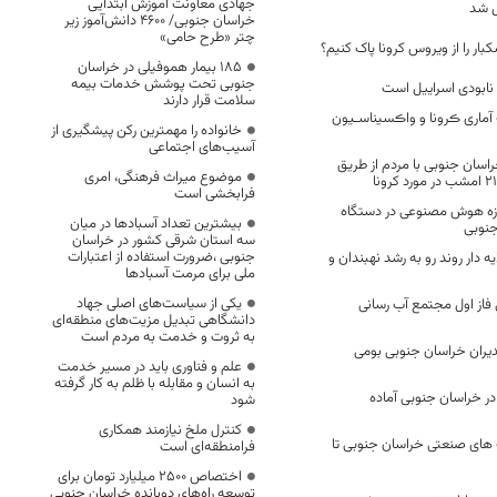
جهادی معاونت آموزش ابتدایی
 شد
خراسان جنوبی/ ۴۶۰۰ دانش‌آموز زیر
چتر «طرح حامی»
ویروس ‎کرونا پاک کنیم؟
۱۸۵ بیمار هموفیلی در خراسان
جنوبی تحت پوشش خدمات بیمه
 نابودی اسراییل است
سلامت قرار دارند
آماری ڪرونا و واڪسیناسـیون
خانواده را مهمترین رکن پیشگیری از
آسیب‌های اجتماعی
اسان جنوبی با مردم از طریق
موضوع میراث فرهنگی، امری
فرابخشی است
وزه هوش مصنوعی در دستگاه
بیشترین تعداد آسبادها در میان
جنوبی
سه استان شرقی کشور در خراسان
جنوبی ،ضرورت استفاده از اعتبارات
دار روند رو به رشد نهبندان و
ملی برای مرمت آسبادها
یکی از سیاست‌های اصلی جهاد
 فاز اول مجتمع آب رسانی
دانشگاهی تبدیل مزیت‌های منطقه‌ای
به ثروت و خدمت به مردم است
درصد مدیران خراسان جنوبی بومی
علم و فناوری باید در مسیر خدمت
به انسان و مقابله با ظلم به کار گرفته
ی در خراسان جنوبی آماده
شود
کنترل ملخ نیازمند همکاری
 های صنعتی خراسان جنوبی تا
فرامنطقه‌ای است
اختصاص 2500 میلیارد تومان برای
توسعه راه‌های دوبانده خراسان جنوبی