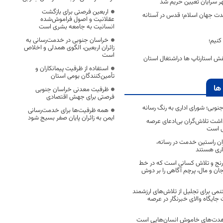
ر سرایان تعیین حریم شد
اربعین فرصتی برای بازگشت
 جهان اسلام‌؛ قدس در آستانه
عقلانیت و اصول فراموش‌شده
انسانیت به جامعه بشری است
خراسان جنوبی در خدمت‌رسانی به
کنیم؛
زائران اربعین، الگوی همدلی و اخلاص
است
ش استارتاپ ها دراشتغال استان
استفاده از ظرفیت پیمانکاران و
تأمین‌کنندگان بومی استان
ها
ظرفیت معدنی خراسان جنوبی
فرصتی برای جهش اقتصادی
جنوبی؛ شورای اداری به رنگ رسانه
همه ظرفیت‌ها برای خدمت‌رسانی
ایمن به زائران پایان صفر بسیج شود
اشت تلاش‌گران بی‌ادعای عرصه
ی است
اران راستین خدمت در رسانه،
اری هستند
 رنج و تلاش کسانی است که در خط
 جان و مال، پرچم آگاهی را بر دوش
نمی برای تجلیل از تلاش‌های ارزشمند
ایگاه والای خبرنگار در عرصه
مجاهدت‌های خاموش انسان‌هایی است