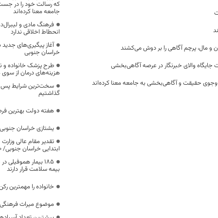
که رسالت خود را در جس
جامعه معنا کرده‌اند
ت
فرهنگ مادی و لیبرال‌د
د
انحطاط اخلاقی ندارد
آغاز پیگیری‌های جدید ب
ن و مال، پرچم آگاهی را بر دوش می‌کشند
خراسان جنوبی
 جایگاه والای خبرنگار در عرصه آگاهی‌بخشی
طرح پزشک خانواده و 
هزینه‌های درمان از سوی
وجوی حقیقت و آگاهی‌بخشی به جامعه معنا کرده‌اند
سخت‌ترین شرایط پس از 
گذاشتیم
هفته دولت بهترین فرص
یشتازی خراسان جنوبی د
تقدیر مقام عالی وزارت
ابتدایی خراسان جنوبی/ ۴۶۰۰ دانش‌آموز زیر چتر «طرح حامی»
۱۸۵ بیمار هموفیلی
بیمه سلامت قرار دارند
خانواده را مهمترین رک
موضوع میراث فرهنگی،
بیشترین تعداد آسبادها