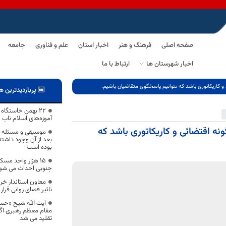
صفحه اصلی
فرهنگ و هنر
اخبار استان
علم و فناوری
جامعه
اخبار شهرستان ها
ارتباط با ما
و کاریکاتوری باشد که نتوانیم پاسخگوی متقاضیان باشیم.
پربازدیدترین ه
۲۲ بهمن خاستگاه
آموزه‌های اسلام ناب
نه اقتضائی و کاریکاتوری باشد که
موسیقی و مسئله هن
بعد از آن وجود داشت
بوده است
۱۵ هزار واحد مس
جنوبی احداث می شو
معاون استاندار خر
تاثیر فضای روانی قرار 
آیت الله شیخ «حسن
مقام معظم رهبری اگر
تقلید می شد