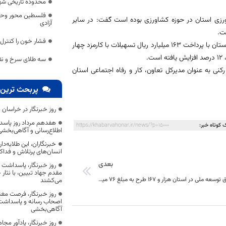
محدوده تاریخی شه
فلسطین محور وحدت
توسط بانک کشاورزی استان در حوزه کشاورزی بوده است گفت: در سایر
آزادی
فشار خون را کنترل 
وی عنوان کرد: سال گذشته برای 624 نفر از افراد متقاضی اشتغال و کارآفرین در استان با پرداخت 163 میلیارد ریال تسهیلات با کارمزد چهار
.
سه طلای سرخ و نق
نی به عنوان مدیرکل تعاون، کار و رفاه اجتماعی استان
پربحث ترین 
روز خبرنگار در خراسان 
هفدهم مرداد روز پاسد
 کوتاه خبر:
https://khabarvahonar.ir/news/?p=15000
اطلاع‌رسانی و آگاهی‌بخش
خبرنگاران، این طلایه‌د
انسان‌های پرتلاش و فداک
بعدی
روز خبرنگار، پاسداشت
مقدم جهاد تبیین، با نثار
از محل صندوق توسعه ملی در استان هزار و 167 طرح به مبلغ 76 میلیارد تومان تسهیلات پرداخت شده است.
می‌کشند
روز خبرنگار، فرصت مغت
اصحاب رسانه و پاسداشت ج
آگاهی‌بخشی
روز خبرنگار، یادآور 