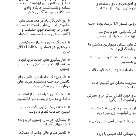
تجلیل از تلاش‌های ارزشمند اصحاب
امور،مردم داری ، سفرهای
رسانه و پاسداشت جایگاه والای
ان جنوبی برشی از نقشه راه
خبرنگار در عرصه آگاهی‌بخشی
روز خبرنگار، یادآور مجاهدت‌های
9، درصد بوده است
خاموش انسان‌هایی است که رسالت
خود را در جست‌وجوی حقیقت و
ر یک راس آهو و پنج سر
آگاهی‌بخشی به جامعه معنا کرده‌اند
هنبدان – خراسان جنوبی
فرهنگ مادی و لیبرال‌دموکراسی
ک‌های استان مهم‌ترین مشکل ما
نتیجه‌ای جز فساد و انحطاط اخلاقی
رمایه گذاری است
ندارد
د کیفیت ساخت و ساز و رعایت
آغاز پیگیری‌های جدید برای ایجاد
ی هستیم
منطقه آزاد تجاری صنعتی در خراسان
جنوبی
ی خانواده شهدا باعث قوت قلب
طرح پزشک خانواده و نظام ارجاع
کاهش پرداخت مستقیم هزینه‌های
دیریت بحران می گوییم جاده
درمان از سوی مردم است
 است !!!
سخت‌ترین شرایط پس از انقلاب را
ای نوین اطلاع رسانی برای معرفی
با اتکای به مردم پشت سر گذاشتیم
هفته دولت بهترین فرصت برای
ان خراسان جنوبی به شدت به
تبیین خدمات نظام و دولت
ان اولویت اول نیاز داریم
یشتازی خراسان جنوبی در پرونده
: روابط عمومی امین مسوولان و
ثبت جهانی آسبادها
تقدیر مقام عالی وزارت از عملکرد
170 میلیارد تومانی کک طبس با ورود