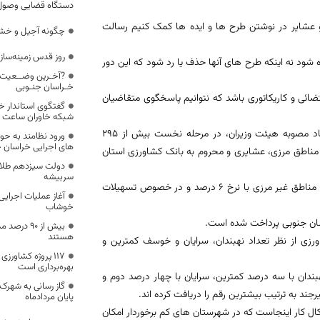
دستگاه قضایی وصول
ن و عشایر در نوشتن طرح ها و ایده ها کمک کنیم رسالت
چگونه آجیل و خشکبار را از 
روز قدس زمینه‌ساز
 شود نه اینکه طرح های آنها حذف یا رد شود که این دور
?آخـرین وضــعیت 
خـراسان جنـوبی
ضائی و کاریکاتوری باشد که نتوانیم پاسخگوی متقاضیان
گفتگوی استاندار خر
شبکه خاوران ساعت 21 امشب در مورد کرونا
مدیر شعب بانک کشاورزی خراسان جنوبی هم در این نشست گفت: به استناد مصوبه هیئت وزیران، در مرحله نخست بیش از 295
ورود نظامند به ح
های اجرایی خراسان 
ویت مناطق مرزی، عشایری و محروم به بانک کشاورزی استان
دولت سیزدهم طلایه 
سربیشه
امیرحسام قزلباش گفت: تسهیلات مذکور در مناطق مرزی با نرخ چهار درصد، در مناطق غیر مرزی با نرخ 6 درصد و در خصوص تسهیلات
آغاز عملیات اجرایی
خوشاب
بیش از ۹۰ 
هستند
 از نظر تعداد نهبندان، سرایان و خوسف کمترین و
۱۱۷ پروژه کشاورز
بهره‌برداری است
ندان با سه درصد کمترین، سرایان با چهار درصد دوم و
گاز رسانی به شهرک
ند به ترتیب بیشترین رقم را دریافت کرده اند.
پایان مردادماه
ال کار اینجاست که در شهرستان های کم برخوردار امکان