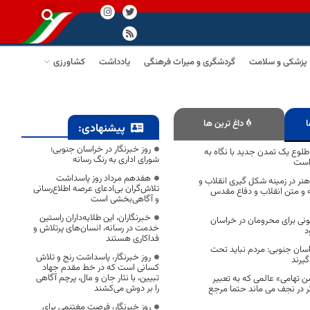
پزشکی و سلامت
گردشگری و میراث فرهنگی
یادداشت
کشاورزی
ا
داغ ترین ها
پیشنهادی:
روز خبرنگار در خراسان جنوبی؛
 طلوع یک تمدن جدید با نگاه به
شورای اداری به رنگ رسانه
 است
هفدهم مرداد روز پاسداشت
ر در زمینه شکل گیری انقلاب و
تلاش‌گران بی‌ادعای عرصه اطلاع‌رسانی
ه و متن انقلاب و دفاع مقدس
و آگاهی‌بخشی است
خبرنگاران، این طلایه‌داران راستین
کونی برای محرومان در خراسان
خدمت در رسانه، انسان‌های پرتلاش و
د
فداکاری هستند
اسان جنوبی: مردم نباید تحت
روز خبرنگار، پاسداشت رنج و تلاش
گیرند
کسانی است که در خط مقدم جهاد
تبیین، با نثار جان و مال، پرچم آگاهی
 تهامی» عالمی که به تعبیر
را بر دوش می‌کشند
 در نجف می ماند حتما مرجع
روز خبرنگار، فرصت مغتنمی برای