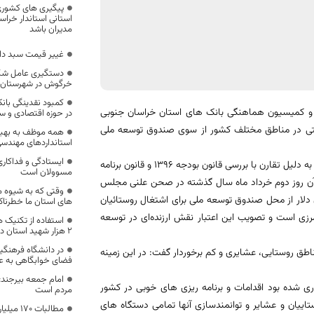
پیگیری های کشوری 
استانی استاندار خراس
مدیران باشد
غییر قیمت سبد دارویی کشور 7
دستگیری عامل شکا
خرگوش در شهرستان ن
کمبود نقدینگی بان
و کمیسیون هماهنگی بانک های استان خراسان جنوبی
در حوزه اقتصادی و س
واحی صنعتی در مناطق مختلف کشور از سوی صندوق توسعه ملی
همه موظف به بهبو
استانداردهای مهندس
ایستادگی و فداکار
‘یک فوریت لایحه برداشت از صندوق توسعه ملی سال 1395 تصویب شده بود اما به دلیل تقارن با بررسی قانون بودجه 1396 و قانون برنامه
مسوولان است
آن روز دوم خرداد ماه سال گذشته در صحن علنی مجلس
وقتی که به شیوه م
 این لایحه به دولت اجازه می‌دهد یک میلیارد و 500 میلیون دلار از محل صندوق توسعه ملی برای اشتغال روستائیان
های استان ما خطرناک
رزی است و تصویب این اعتبار نقش ارزنده‌ای در توسعه
استفاده از تکنیک ه
2 هزار شهید استان در اولویت قرار بگیرد
در دانشگاه فرهنگی
مناطق روستایی، عشایری و کم برخوردار گفت: در این زمینه
فضای خوابگاهی به عنو
امام‌ جمعه بیرجند
اری شده بود اقدامات و برنامه ریزی های خوبی در کشور
مردم است
تاییان و عشایر و توانمندسازی آنها تمامی دستگاه های
مطالبات 