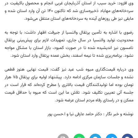
وی افزود: خرید سیب از استان آذربایجان غربی انجام و محصول باکیفیت در
سردخانه‌های مهاباد ذخیره‌سازی شد که تاکنون 140 تن آن وارد استان شده و
مابقی نیز طی روزهای آینده به سردخانه‌های استان منتقل می‌شود.
رضوی با اشاره به تأمین پرتقال والنسیا از جیرفت اظهار داشت: با توجه به
محدودیت تولید والنسیا در سال جاری، تمهیدات لازم برای پیش‌بینی پرتقال
تامسون نیز اندیشیده شده تا در صورت کمبود، بازار استان با مشکل مواجه
نشود. برنامه‌ریزی شده تا نیمه اسفند، بخش عمده پرتقال وارد استان شود.
وی درباره قیمت‌گذاری میوه شب عید نیز گفت: قیمت نهایی هنوز قطعی
نشده و جلسات سازمان مرکزی ادامه دارد. پیشنهاد اولیه برای پرتقال 75 هزار
تومان بوده اما تولیدکنندگان قیمت بالاتری را مطرح کرده‌اند که قرار است در
جلسه آتی تعیین تکلیف شود. تلاش ما این است که میوه با حداقل قیمت
ممکن و در راستای رفاه مردم استان عرضه شود.
نوشته و خبر نگار : دکتر حامد عارفی نیا و ا.حسن پور