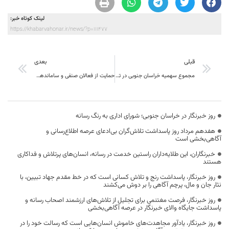
لینک کوتاه خبر:
https://khabarvahonar.ir/news/?p=111477
قبلی
بعدی
مجموع سهمیه خراسان جنوبی در تسهیلات بانکی حدود 7290 میلیارد تومان است
حمایت از فعالان صنفی و ساماندهی بازار از اولویت‌های اصلی است
روز خبرنگار در خراسان جنوبی؛ شورای اداری به رنگ رسانه
هفدهم مرداد روز پاسداشت تلاش‌گران بی‌ادعای عرصه اطلاع‌رسانی و
آگاهی‌بخشی است
خبرنگاران، این طلایه‌داران راستین خدمت در رسانه، انسان‌های پرتلاش و فداکاری
هستند
روز خبرنگار، پاسداشت رنج و تلاش کسانی است که در خط مقدم جهاد تبیین، با
نثار جان و مال، پرچم آگاهی را بر دوش می‌کشند
روز خبرنگار، فرصت مغتنمی برای تجلیل از تلاش‌های ارزشمند اصحاب رسانه و
پاسداشت جایگاه والای خبرنگار در عرصه آگاهی‌بخشی
روز خبرنگار، یادآور مجاهدت‌های خاموش انسان‌هایی است که رسالت خود را در