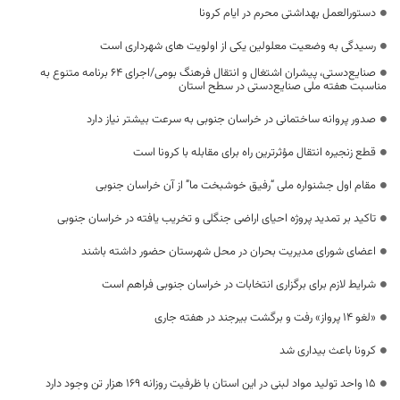
دستورالعمل بهداشتی محرم در ایام کرونا
رسیدگی به وضعیت معلولین یکی از اولویت های شهرداری است
صنایع‌دستی، پیشران اشتغال و انتقال فرهنگ بومی/اجرای ۶۴ برنامه متنوع به
مناسبت هفته ملی صنایع‌دستی در سطح استان
صدور پروانه ساختمانی در خراسان جنوبی به سرعت بیشتر نیاز دارد
قطع زنجیره‌ انتقال مؤثرترین راه برای مقابله با کرونا است
مقام اول جشنواره ملی “رفیق خوشبخت ما” از آن خراسان جنوبی
تاکید بر تمدید پروژه احیای اراضی جنگلی و تخریب یافته در خراسان جنوبی
اعضای شورای مدیریت بحران در محل شهرستان حضور داشته باشند
شرایط لازم برای برگزاری انتخابات در خراسان جنوبی فراهم است
«لغو 14 پرواز» رفت و برگشت بیرجند در هفته جاری
کرونا باعث بیداری شد
۱۵ واحد تولید مواد لبنی در این استان با ظرفیت روزانه ۱۶۹ هزار تن وجود دارد