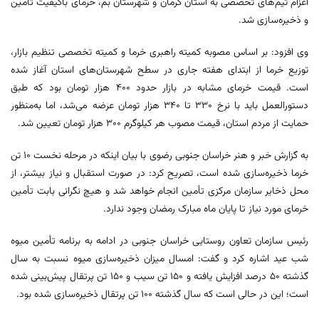
اعزام تیم‌های تخصصی به استان کرمان و شهرستان بم، خرمای باکیفیت تأمین
و ذخیره‌سازی شد.
وی افزود: بر اساس مصوبه کمیته راهبری خرما و کمیته تخصصی تنظیم بازار،
توزیع خرما از ابتدای هفته جاری در سطح شهرستان‌های استان آغاز شده
است. قیمت خرمای مشابه در بازار حدود 400 هزار تومان بود که طبق
دستورالعمل باید با نرخ 330 تا 340 هزار تومان عرضه می‌شد، اما به‌منظور
حمایت از مردم استان، قیمت مصوب هر کیلوگرم 300 هزار تومان تعیین شد.
به گزارش خبر و هنر خراسان جنوبی رضوی با بیان اینکه در مرحله نخست 10 تن
خرما ذخیره‌سازی شده است، تصریح کرد: در صورت استقبال و نیاز بیشتر، از
محل ذخایر سازمان مرکزی تأمین انجام خواهد شد و هیچ نگرانی بابت تأمین
خرمای مورد نیاز تا پایان ماه مبارک رمضان وجود ندارد.
رئیس سازمان تعاون روستایی خراسان جنوبی در ادامه به برنامه تأمین میوه
شب عید اشاره کرد و گفت: امسال میزان ذخیره‌سازی میوه نسبت به سال
گذشته 50 درصد افزایش یافته و 150 تن سیب و 150 تن پرتقال پیش‌بینی شده
است؛ این در حالی است که سال گذشته 100 تن پرتقال ذخیره‌سازی شده بود.