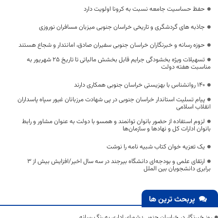
حفظ حساسیت جامعه نسبت به کرونا اولویت دارد
جاذبه های گردشگری و تاریخی خراسان جنوبی میزبان مسافران نوروزی
حوزه رسانه و خبرنگاران خراسان جنوبی سفیران صادق، امانتدار و شجاع هستند
تسهیلات ویژه بخشودگی جرایم قابل بخشش مالیاتی تا تاریخ ۲۵ شهریور به
مناسبت هفته دولت
۱۴۰ روانشناس با بهزیستی خراسان جنوبی همکاری دارند
پیام تسلیت استاندار خراسان جنوبی در پی شهادت مرزبانان غیور سپاه پاسداران
انقلاب اسلامی
لزوم استفاده از حضور بانوان توانمند و همسو با دولت به عنوان مشاور و رابط
بانوان ادارات کل و نهادها و سازمان‌ها
یک تعزیه خوان کتاب شبیه نامه را نوشت
ارتقای علمی و بودجه‌ای دانشگاه بیرجند در سه سال اخیر/افزایش بیش از ۳
برابری دانشجویان بین الملل
پربحث ترین ها
روز خبرنگار در خراسان جنوبی؛ شورای اداری به رنگ رسانه