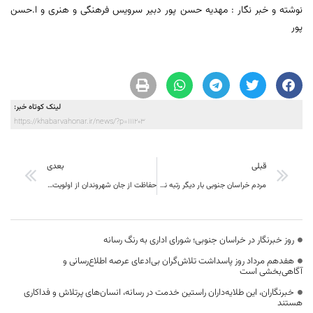
نوشته و خبر نگار : مهدیه حسن پور دبیر سرویس فرهنگی و هنری و ا.حسن
پور
لینک کوتاه خبر:
https://khabarvahonar.ir/news/?p=111203
قبلی
بعدی
مردم خراسان جنوبی بار دیگر رتبه نخست سرانه مشارکت در بازسازی عتبات را از آن خود کردند
حفاظت از جان شهروندان از اولویت‌های اصلی است
روز خبرنگار در خراسان جنوبی؛ شورای اداری به رنگ رسانه
هفدهم مرداد روز پاسداشت تلاش‌گران بی‌ادعای عرصه اطلاع‌رسانی و
آگاهی‌بخشی است
خبرنگاران، این طلایه‌داران راستین خدمت در رسانه، انسان‌های پرتلاش و فداکاری
هستند