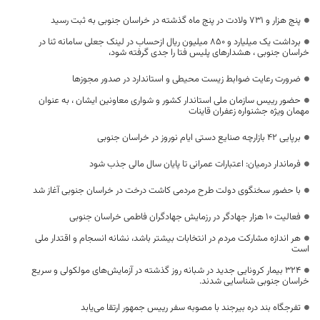
پنج هزار و ۷۳۱ ولادت در پنج ماه گذشته در خراسان جنوبی به ثبت رسید
برداشت یک میلیارد و ۸۵۰ میلیون ریال ازحساب در لینک جعلی سامانه ثنا در
خراسان جنوبی ، هشدارهای پلیس فتا را جدی گرفته شود،
ضرورت رعایت ضوابط زیست محیطی و استاندارد در صدور مجوزها
حضور رییس سازمان ملی استاندار کشور و شواری معاونین ایشان ، به عنوان
مهمان ویژه جشنواره زعفران قاینات
برپایی ۴۲ بازارچه صنایع دستی ایام نوروز در خراسان جنوبی
فرماندار درمیان: اعتبارات عمرانی تا پایان سال مالی جذب شود
با حضور سخنگوی دولت طرح مردمی کاشت درخت در خراسان جنوبی آغاز شد
فعالیت ۱۰ هزار جهادگر در رزمایش جهادگران فاطمی خراسان جنوبی
هر اندازه مشارکت مردم در انتخابات بیشتر باشد، نشانه انسجام و اقتدار ملی
است
۳۲۴ بیمار کرونایی جدید در شبانه روز گذشته در آزمایش‌های مولکولی و سریع
خراسان جنوبی شناسایی شدند.
تفرجگاه بند دره بیرجند با مصوبه سفر رییس جمهور ارتقا می‌یابد