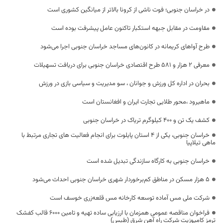
در خراسان جنوبی؛ فوت ناشی از کرونا بالاتر از میانگین کشوری است
مقاومت در مقابل جبهه استکبار تاکنون عامل پیشرفت بوده است
طرح آواهای کریمانه در کانون‌های مساجد خراسان جنوبی اجرا می‌شود
معرفی ۲ هزار و ۵۸۱ طرح اقتصادی خراسان جنوبی برای دریافت تسهیلات
بحران در اداره کل ورزش و جوانان ، سو مدیریت و سیاسی بازی در ورزش
ماهیرود ،محور طلایی تجارت ایران و افغانستان است
کشف یک تن و ۴۰۰ کیلوگرم تریاک در خراسان جنوبی
خراسان جنوبی، یکی از 4 استان پایلوت برای انجام فعالیت های تجاری مرتبط با
ماهی تیلاپیا
خراسان جنوبی به کارگاه سازندگی تبدیل شده است
۵ هزار مسکن در مناطق کم‌برخوردار شهری خراسان جنوبی احداث می‌شود
شرکت ملی مس آماده توسعه کارخانه مس قلعه‌زری خوسف است
فراخوان مناقصه عمومی همزمان با ارزیابی ساده تهیه و تامین 6000 قالب کفشک
ترمز کامپوزیت شرکت راه آهن شرق (طبس)