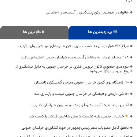
دارند
خانواده را مهمترین رکن پیشگیری از آسیب‌های اجتماعی
پربازدیدترین ها
داغ ترین ها
مبلغ ۷۱۴ هزار تومان به حساب سرپرستان خانوارهای مرزنشین واریز گرديد.
۲۶۸ میلیارد تومان به مشاغل آسیب‌دیده خراسان جنوبی اختصاص یافت
دوره‌های حضوری کانون پرورش فکری در خراسان جنوبی به دلیل پیشگیری از
شیوع ویروس برگزار نمی‌شود
۹۰ اقامتگاه بوم گردی خراسان جنوبی میزبان گردشگران تابستان
۵۰ شی تاریخی و فرهنگی در خراسان جنوبی مرمت و بازسازی شد
آخـرین وضــعیت آماری ڪرونا و واڪسیناسـیون خـراسان جنـوبی
خراسان جنوبی، رتبه نخست کاهش شاخص فلاکت را کسب کرد
تحقق کامل مصوبات سفر رئیس‌جمهور در حوزه کشاورزی خراسان جنوبی
افزایش بالغ بر ۸ درصدی تعداد دانشجویان نو ورود نسبت به سال گذشته در