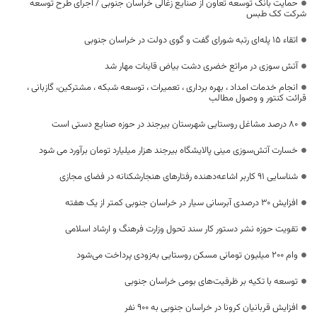
حمایت بانک توسعه تعاون از صنایع زغالی خراسان جنوبی / اجرای طرح توسعه
شرکت کک طبس
اتقاء ۱۵ پله‌ای رتبه شورای گفت و گوی دولت در خراسان جنوبی
آتش سوزی در مراتع خضری دشت بیاض قاینات مهار شد
انجام خدمات امداد ، بهره برداری ، تعمیرات ، توسعه شبکه ، مشترکین، گازبانی ،
قرائت کنتور و وصول مطالب
۸۰ درصد مشاغل روستایی شهرستان بیرجند در حوزه صنایع‌ دستی است
خسارت آتش‌سوزی مینی پالایشگاه بیرجند هزار میلیارد تومان برآورد می شود
شناسایی ۹۱ کاربر اشاعه‌دهنده رفتارهای هنجارشکنانه در فضای مجازی
افزایش ۳۰ درصدی آبرسانی سیار در خراسان جنوبی کمتر از یک هفته
تقویت حوزه نشر دستور کار سند تحول وزارت فرهنگ و ارشاد اسلامی
وام ۲۰۰ میلیون تومانی مسکن روستایی به‌زودی پرداخت می‌شود
توسعه با تکیه بر ظرفیت‌های بومی خراسان جنوبی
افزایش قربانیان کرونا در خراسان جنوبی به ۹۰۰ نفر