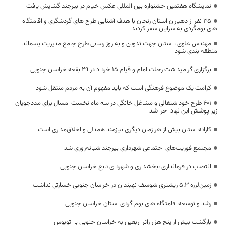
نمایشگاه هفتمین جشنواره بین المللی عکس خیام در بیرجند گشایش یافت
۳۵ نفر از دهیاران استان زنجان با هدف آشنایی طرح های گردشگری و اقامتگاه
های بومگردی به سرایان سفر کردند
مهندس علوی : استان جهت تدوین و به روز رسانی طرح جامع مدیریت پسماند
منطقه بندی شود
برگزاری گرامیداشت رحلت امام و قیام ۱۵ خرداد در ۲۹ بقعه خراسان جنوبی
کرامت یک موضوع فرهنگی است که باید مفهوم آن به مردم منتقل شود
۴۰۱ طرح خوداشتغالی و مشاغل خانگی در سه ماه نخست امسال برای مددجویان
زیر پوشش این نهاد اجرا شد
کاراته استان بیش از هر زمان دیگری نیازمند همدلی و اخلاق‌مداری است
مجتمع فوریت‌های اجتماعی شهرداری بیرجند شبانه‌روزی شد
انتصاب در فرمانداری ،بخشداری و شهردای تابع خراسان جنوبی
زمین‌لرزه ۵.۳ ریشتری شوسف نهبندان در خراسان جنوبی خسارتی نداشت
رشد و توسعه اقامتگاه های بوم گردی استان خراسان جنوبی
بازگشت بیش از پنج هزار زائر اربعین به خراسان جنوبی با اتوبوس