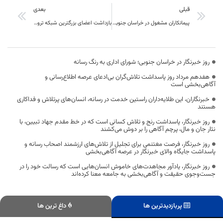
قبلی
بعدی
پیمانکاران مشغول در خراسان جنوبی باید افتتاح حساب بانکی در استان داشته باشند
بازداشت اعضای بزرگترین شبکه تروریستی وابسته به رژیم صهیونیستی در چند استان
روز خبرنگار در خراسان جنوبی؛ شورای اداری به رنگ رسانه
هفدهم مرداد روز پاسداشت تلاش‌گران بی‌ادعای عرصه اطلاع‌رسانی و
آگاهی‌بخشی است
خبرنگاران، این طلایه‌داران راستین خدمت در رسانه، انسان‌های پرتلاش و فداکاری
هستند
روز خبرنگار، پاسداشت رنج و تلاش کسانی است که در خط مقدم جهاد تبیین، با
نثار جان و مال، پرچم آگاهی را بر دوش می‌کشند
روز خبرنگار، فرصت مغتنمی برای تجلیل از تلاش‌های ارزشمند اصحاب رسانه و
پاسداشت جایگاه والای خبرنگار در عرصه آگاهی‌بخشی
روز خبرنگار، یادآور مجاهدت‌های خاموش انسان‌هایی است که رسالت خود را در
جست‌وجوی حقیقت و آگاهی‌بخشی به جامعه معنا کرده‌اند
پربازدیدترین ها
داغ ترین ها