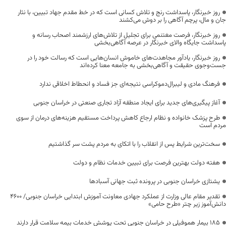
روز خبرنگار، پاسداشت رنج و تلاش کسانی است که در خط مقدم جهاد تبیین، با نثار
جان و مال، پرچم آگاهی را بر دوش می‌کشند
روز خبرنگار، فرصت مغتنمی برای تجلیل از تلاش‌های ارزشمند اصحاب رسانه و
پاسداشت جایگاه والای خبرنگار در عرصه آگاهی‌بخشی
روز خبرنگار، یادآور مجاهدت‌های خاموش انسان‌هایی است که رسالت خود را در
جست‌وجوی حقیقت و آگاهی‌بخشی به جامعه معنا کرده‌اند
فرهنگ مادی و لیبرال‌دموکراسی نتیجه‌ای جز فساد و انحطاط اخلاقی ندارد
آغاز پیگیری‌های جدید برای ایجاد منطقه آزاد تجاری صنعتی در خراسان جنوبی
طرح پزشک خانواده و نظام ارجاع کاهش پرداخت مستقیم هزینه‌های درمان از سوی
مردم است
سخت‌ترین شرایط پس از انقلاب را با اتکای به مردم پشت سر گذاشتیم
هفته دولت بهترین فرصت برای تبیین خدمات نظام و دولت
یشتازی خراسان جنوبی در پرونده ثبت جهانی آسبادها
تقدیر مقام عالی وزارت از عملکرد جهادی معاونت آموزش ابتدایی خراسان جنوبی/ ۴۶۰۰
دانش‌آموز زیر چتر «طرح حامی»
۱۸۵ بیمار هموفیلی در خراسان جنوبی تحت پوشش خدمات بیمه سلامت قرار دارند