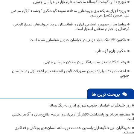
توزیع ۱۰ تن گوشت گوساله منجمد تنظیم بازار در خراسان جنوبی
پروژه اجرای شبکه برق و روشنایی منطقه نمونه گردشگری “چشمه آبگرم مرتضی
علی” طبس تکمیل می شود
روابط میان جمهوری اسلامی ایران و افغانستان بر پایه پیوندهای عمیق تاریخی،
فرهنگی و احترام متقابل استوار است
تاکنون ۶۳ ملک مازاد دولتی در خراسان جنوبی شناسایی شده است
حکیم نزاری قهستانی
رشد ۳۶.۶ درصدی سرمایه‌گذاری در معادن خراسان جنوبی
اختصاص ۴۰ میلیارد تومان تسهیلات قرض الحسنه برای اشتغالزایی در خراسان
جنوبی
پربحث ترین ها
روز خبرنگار در خراسان جنوبی؛ شورای اداری به رنگ رسانه
هفدهم مرداد روز پاسداشت تلاش‌گران بی‌ادعای عرصه اطلاع‌رسانی و آگاهی‌بخشی
است
خبرنگاران، این طلایه‌داران راستین خدمت در رسانه، انسان‌های پرتلاش و فداکاری
هستند