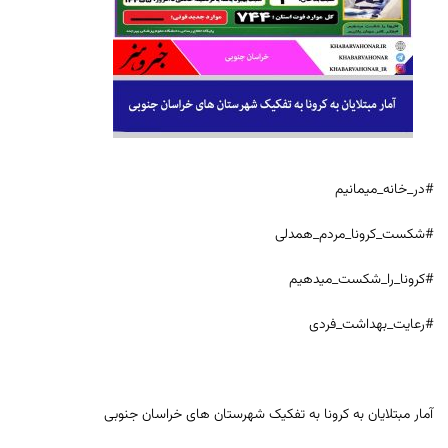
#در_خانه_میمانیم
#شکست_کرونا_مردم_همدلی
#کرونا_را_شکست_میدهیم
#رعایت_بهداشت_فردی
آمار مبتلایان به کرونا به تفکیک شهرستان های خراسان جنوبی