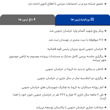
حضور شبانه مردم در اجتماعات مردمی تا اطلاع ثانوی ادامه دارد
پربازدیدترین ها
داغ ترین ها
پیکر پنج شهید گمنام وارد خراسان جنوبی شد
۲۱۷ موقوفه با نیت محرم در نهبندان ثبت شد
خراسان جنوبی امروز میزبان رئیس قوه قضائیه
برگزاری جلسه بررسی کامل مدارک و مستندات پرونده موسوم به اراضی موسوی
شهر بیرجند
۱۵نفـر مـبتلای جـدید به کرونا در خراسان جنوبی
برگزاری دو اجلاسیه نماز در سال جاری در خراسان جنوبی
آمار روزانه مبتلایان به کرونا به تفکیک شهرستان های خراسان جنوبی
طی ۶ ماهه سال جاری ۱۲ هزار و ۶۷۷ نفر در خراسان جنوبی خون خود را اهدا
کردند
مبادلات تجاری خراسان جنوبی با پاکستان توسعه می‌یابد