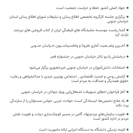
جهاد اصلی کشور حفظ و حراست جمعیت است
برگزاری جلسه کارگروه تخصصی اطلاع رسانی و تبلیغات شورای اطلاع رسانی استان
خراسان جنوبی
آشنا ریاست موسسه نمایشگاه های فرهنگی ایران از کتاب فروشی های بیرجند
بازدید کرد
آخـرین وضــعیت آماری ڪرونا و واڪسیناسـیون خـراسان جنـوبی
درخشش رادیو تئاتر خراسان جنوبی در جشنواره فجر
امتحانات دانش‌آموزان در خراسان جنوبی غیرحضوری برگزار می‌شود
آرامش روحی و امنیت اقتصادی _ اجتماعی بهترین عیدی با عدالتخواهی و رعایت
حقوق همدیگر و صداقت به مردم است
آغاز فراخوان اعطای تسهیلات اشتغال‌زایی ویژه جوانان در خراسان جنوبی
راه علاج دشمنی‌ها، ایستادگی است؛ حوادث جزیی حواس مسئولان را از سازندگی
پرت نکند
تقویت سازمان‌های مردم‌نهاد، گامی در مسیر کوچک‌سازی دولت و تقویت نقش
مردم در اداره کشور است
لازمه نزدیکی دانشگاه به دستگاه اجرایی ارائه ماموریت است