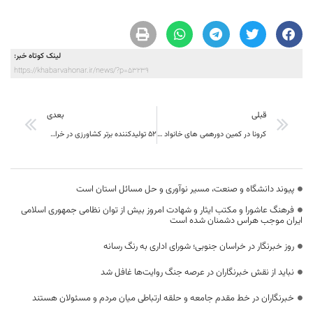
لینک کوتاه خبر:
https://khabarvahonar.ir/news/?p=53239
قبلی
بعدی
کرونا در کمین دورهمی های خانواد گیست
۵۲ تولیدکننده برتر کشاورزی در خراسان جنوبی تجلیل شدند
پیوند دانشگاه و صنعت، مسیر نوآوری و حل مسائل استان است
فرهنگ عاشورا و مکتب ایثار و شهادت امروز بیش از توان نظامی جمهوری اسلامی
ایران موجب هراس دشمنان شده است
روز خبرنگار در خراسان جنوبی؛ شورای اداری به رنگ رسانه
نباید از نقش خبرنگاران در عرصه جنگ روایت‌ها غافل شد
خبرنگاران در خط مقدم جامعه و حلقه ارتباطی میان مردم و مسئولان هستند