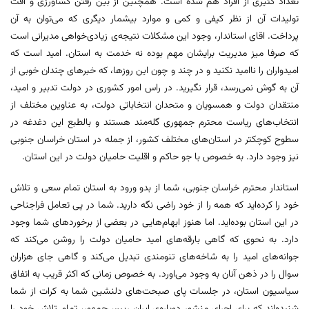
تعداد کثیری از افراد هم شده است. همچنین از بین رفتن کشاورزی و افت
تولیدات آن از نظر کیفی و کمی و موارد بیشمار دیگری که می‌توان به آن
پرداخت. اقای استاندار، وجود این مشکلات نتیجه‌ی زیادی‌خواهی مدیرانی است
که صرفا میز مدیریت برایشان مهم بوده نه خدمت به استان. امید است که
امیدواران را ناامید نکنید و در چند و چون این روزها، که خبرهای چندان خوبی از
آن به گوش نمی‌رسد، قرار نگیرید. در راس امور کشوری در دولت تدبیر و امید،
منتقدان دولت و همسویان و متحدان انتخاباتی دولت، به عناوین مختلف از
انتخاب‌های ریاست محترم جمهوری گله‌مند هستند و بالطبع این دغدغه‌ در
سطوح کوچکتر در استان‌های مختلف کشور، از جمله در استان خراسان جنوبی
نیز وجود دارد. به خصوص با جو حاکم و اقلیت حامیان دولت در این استان.
استاندار محترم خراسان جنوبی، شما از بدو ورود به استان تمام سعی و تلاش
خود را کرده‌اید که همه را از خود راضی نگه دارید. شما در پی تعامل فراجناحی
در این استان بوده‌اید. اما هنوز ابهام‌هایی در بعضی از برخوردهای شما وجود
دارد. به نحوی که گاهی بارقه‌های امید حامیان دولت را روشن می‌کند که
جوانه‌های امید را به شاخه‌های تنومندی تبدیل می‌کند و گاهی جای هزاران
سوال را در ذهن آنان به وجود می‌اورد. به خصوص زمانی که اکثر قریب به اتفاق
سیاسیون استان، در جلسات پای صبحت‌های دلنشین شما به کرات از شما