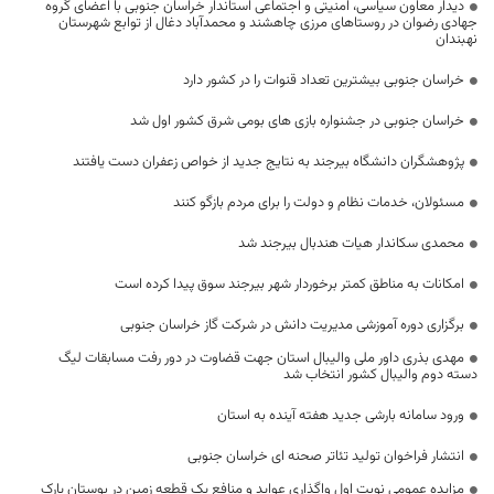
دیدار معاون سیاسی، امنیتی و اجتماعی استاندار خراسان جنوبی با اعضای گروه
جهادی رضوان در روستاهای مرزی چاهشند و محمدآباد دغال از توابع شهرستان
نهبندان
خراسان جنوبی بیشترین تعداد قنوات را در کشور دارد
خراسان جنوبی در جشنواره بازی های بومی شرق کشور اول شد
پژوهشگران دانشگاه بیرجند به نتایج جدید از خواص زعفران دست یافتند
مسئولان، خدمات نظام و دولت را برای مردم بازگو کنند
محمدی سکاندار هیات هندبال بیرجند شد
امکانات به مناطق کمتر برخوردار شهر بیرجند سوق پیدا کرده است
برگزاری دوره آموزشی مدیریت دانش در شرکت گاز خراسان جنوبی
مهدی بذری داور ملی والیبال استان جهت قضاوت در دور رفت مسابقات لیگ
دسته دوم والیبال کشور انتخاب شد
ورود سامانه بارشی جدید هفته آینده به استان
انتشار فراخوان تولید تئاتر صحنه ای خراسان جنوبی
مزایده عمومی نوبت اول واگذاری عواید و منافع یک قطعه زمین در بوستان پارک