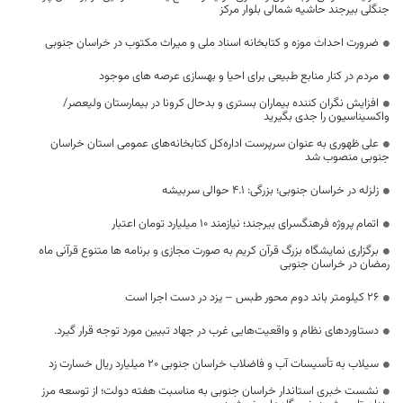
جنگلی بیرجند حاشیه شمالی بلوار مرکز
ضرورت احداث موزه و کتابخانه اسناد ملی و میراث مکتوب در خراسان جنوبی
مردم در کنار منابع طبیعی برای احیا و بهسازی عرصه های موجود
افزایش نگران کننده بیماران بستری و بدحال کرونا در بیمارستان ولیعصر/
واکسیناسیون را جدی بگیرید
علی ظهوری به عنوان سرپرست اداره‌کل کتابخانه‌های عمومی استان خراسان
جنوبی منصوب شد
زلزله در خراسان جنوبی؛ بزرگی: 4.1 حوالی سربيشه
اتمام پروژه فرهنگسرای بیرجند؛ نیازمند 10 میلیارد تومان اعتبار
برگزاری نمایشگاه بزرگ قرآن کریم به صورت مجازی و برنامه ها متنوع قرآنی ماه
رمضان در خراسان جنوبی
۲۶ کیلومتر باند دوم محور طبس – یزد در دست اجرا است
دستاوردهای نظام و واقعیت‌هایی غرب در جهاد تبیین مورد توجه قرار گیرد.
سیلاب به تأسیسات آب و فاضلاب خراسان جنوبی ۲۰ میلیارد ریال خسارت زد
نشست خبری استاندار خراسان جنوبی به مناسبت هفته دولت؛ از توسعه مرز