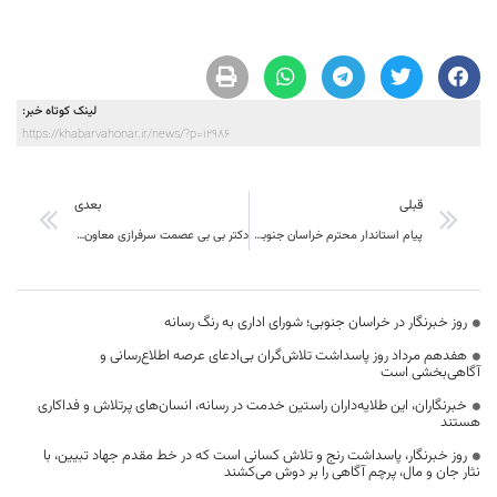
لینک کوتاه خبر:
https://khabarvahonar.ir/news/?p=12986
قبلی
بعدی
پیام استاندار محترم خراسان جنوبی به مناسبت یوم الله ۱۳ آبان ماه
دکتر بی بی عصمت سرفرازی معاون هماهنگی امور اقتصادی و توسعه منابع استانداری خراسان جنوبی : فرایند ارزیابی حمایت از حقوق مصرف کنندگان از اول آذرماه آغاز می شود
روز خبرنگار در خراسان جنوبی؛ شورای اداری به رنگ رسانه
هفدهم مرداد روز پاسداشت تلاش‌گران بی‌ادعای عرصه اطلاع‌رسانی و
آگاهی‌بخشی است
خبرنگاران، این طلایه‌داران راستین خدمت در رسانه، انسان‌های پرتلاش و فداکاری
هستند
روز خبرنگار، پاسداشت رنج و تلاش کسانی است که در خط مقدم جهاد تبیین، با
نثار جان و مال، پرچم آگاهی را بر دوش می‌کشند