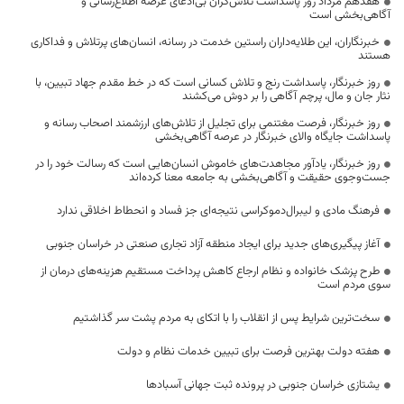
هفدهم مرداد روز پاسداشت تلاش‌گران بی‌ادعای عرصه اطلاع‌رسانی و
آگاهی‌بخشی است
خبرنگاران، این طلایه‌داران راستین خدمت در رسانه، انسان‌های پرتلاش و فداکاری
هستند
روز خبرنگار، پاسداشت رنج و تلاش کسانی است که در خط مقدم جهاد تبیین، با
نثار جان و مال، پرچم آگاهی را بر دوش می‌کشند
روز خبرنگار، فرصت مغتنمی برای تجلیل از تلاش‌های ارزشمند اصحاب رسانه و
پاسداشت جایگاه والای خبرنگار در عرصه آگاهی‌بخشی
روز خبرنگار، یادآور مجاهدت‌های خاموش انسان‌هایی است که رسالت خود را در
جست‌وجوی حقیقت و آگاهی‌بخشی به جامعه معنا کرده‌اند
فرهنگ مادی و لیبرال‌دموکراسی نتیجه‌ای جز فساد و انحطاط اخلاقی ندارد
آغاز پیگیری‌های جدید برای ایجاد منطقه آزاد تجاری صنعتی در خراسان جنوبی
طرح پزشک خانواده و نظام ارجاع کاهش پرداخت مستقیم هزینه‌های درمان از
سوی مردم است
سخت‌ترین شرایط پس از انقلاب را با اتکای به مردم پشت سر گذاشتیم
هفته دولت بهترین فرصت برای تبیین خدمات نظام و دولت
یشتازی خراسان جنوبی در پرونده ثبت جهانی آسبادها