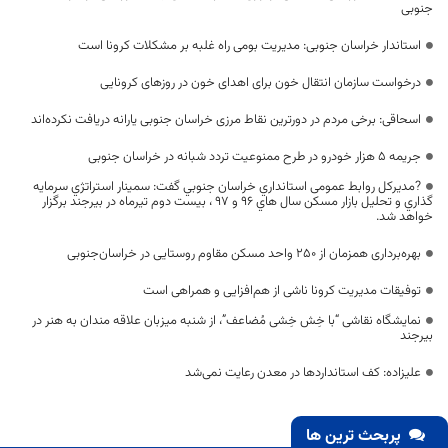
جنوبی
استاندار خراسان جنوبی: مدیریت بومی راه غلبه بر مشکلات کرونا است
درخواست سازمان انتقال خون برای اهدای خون در روزهای کرونایی
اسحاقی: برخی مردم در دورترین نقاط مرزی خراسان جنوبی یارانه دریافت نکرده‌اند
جریمه ۵ هزار خودرو در طرح ممنوعیت تردد شبانه در خراسان جنوبی
?مدیرکل روابط عمومی استانداري خراسان جنوبي گفت: سمينار استراتژي سرمايه
گذاري و تحليل بازار مسكن سال هاي ۹۶ و ۹۷ ، بيست دوم تيرماه در بيرجند برگزار
خواهد شد.
بهره‌برداری همزمان از ۲۵۰ واحد مسکن مقاوم روستایی در خراسان‌جنوبی
توفیقات مدیریت کرونا ناشی از هم‌افزایی و همراهی است
نمایشگاه نقاشی “با خِش خِشی مُضاعف”، از شنبه میزبان علاقه مندان به هنر در
بیرجند
علیزاده:‌ کف استانداردها در معدن رعایت نمی‌شد‌
پربحث ترین ها