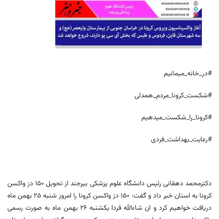
#در_خانه_میمانیم
#شکست_کرونا_مردم_همدلی
#کرونا_را_شکست_میدهیم
#رعایت_بهداشت_فردی
دکترمحمد دهقانی رئیس دانشگاه علوم پزشکی بیرجند از تحویل ۱۵۰ دز واکسن
کرونا به استان خبر داد و گفت: ۱۵۰ دز واکسن کرونا را امروز شنبه ۲۵ بهمن ماه
دریافت خواهیم کرد و ان شاءالله فردا یکشنبه ۲۶ بهمن ماه به صورت رسمی