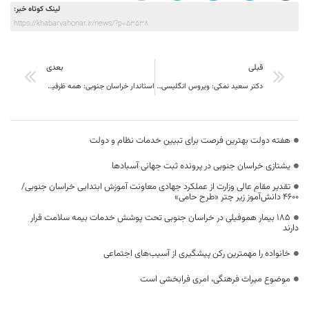
لینک کوتاه خبر:
https://khabarvahonar.ir/news/?p=53538
قبلی
بعدی
دکتر سعید نمکی: ویروس انگلیسی جوانترها را بیشتر گرفتار می‌کند و از نوع بدخیم است.
استاندار خراسان جنوبی: همه ظرفیت‌ها در اداره استان به‌کار گرفته می‌شود
هفته دولت بهترین فرصت برای تبیین خدمات نظام و دولت
یشتازی خراسان جنوبی در پرونده ثبت جهانی آسبادها
تقدیر مقام عالی وزارت از عملکرد جهادی معاونت آموزش ابتدایی خراسان جنوبی/
۴۶۰۰ دانش‌آموز زیر چتر «طرح حامی»
۱۸۵ بیمار هموفیلی در خراسان جنوبی تحت پوشش خدمات بیمه سلامت قرار
دارند
خانواده را مهمترین رکن پیشگیری از آسیب‌های اجتماعی
موضوع میراث فرهنگی، امری فرابخشی است