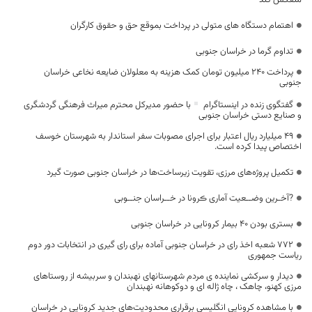
منعکس کند
اهتمام دستگاه های متولی در پرداخت بموقع حق و حقوق کارگران
تداوم گرما در خراسان جنوبی
پرداخت ۲۴۰ میلیون تومان کمک هزینه به معلولان ضایعه نخاعی خراسان
جنوبی
گفتگوی زنده در اینستاگرام
با حضور مدیرکل محترم میراث فرهنگی گردشگری
و صنایع دستی خراسان جنوبی
49 میلیارد ریال اعتبار برای اجرای مصوبات سفر استاندار به شهرستان خوسف
اختصاص پیدا کرده است.
تکمیل پروژه‌های مرزی، تقویت زیرساخت‌ها در خراسان جنوبی صورت گیرد
?آخـرین وضــعیت آماری ڪرونا در خــراسان جنــوبی
بستری بودن ۴۰ بیمار کرونایی در خراسان جنوبی
۷۷۲ شعبه اخذ رای در خراسان جنوبی آماده برای رای گیری در انتخابات دور دوم
ریاست جمهوری
دیدار و سرکشی نماینده ی مردم شهرستانهای نهبندان و سربیشه از روستاهای
مرزی کهنو، چاهک ، چاه ژاله ای و دوکوهانه نهبندان
با مشاهده کرونایی انگلیسی برقراری محدودیت‌های جدید کرونایی در خراسان