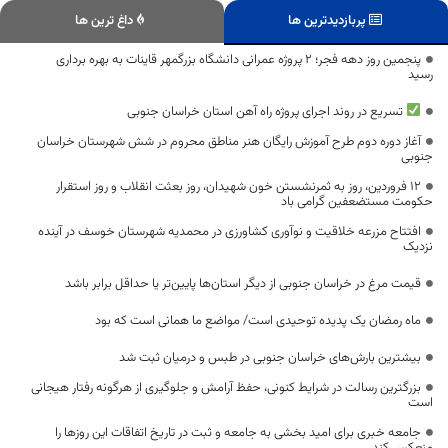
پربازدیدترین ها
داغ ترین ها
پنجمین روز دهه فجر؛ ۲ پروژه عمرانی دانشگاه بزرگمهر قاینات به بهره برداری
رسید
تسریع در روند اجرای پروژه راه آهن استان خراسان جنوبی
آغاز دوره دوم طرح آموزش رایگان هنر مناطق محروم در شش شهرستان خراسان
جنوبی
12 فروردین، روز به ثمرنشستن خون شهیدان، روز بعثت انقلاب و روز استقرار
حکومت مستضعفین گرامی باد
افتتاح مزرعه خلاقیت و نوآوری کشاورزی در محمدیه شهرستان خوسف در آینده
نزدیک
قیمت مرغ در خراسان جنوبی از دیگر استان‌ها پایین‌تر یا حداقل برابر باشد
ماه رمضان یک پدیده توحیدی است/ مواضع ما همانی است که بود
بیشترین بارش‌های خراسان جنوبی در طبس و درمیان ثبت شد
بزرگترین رسالت در شرایط کنونی، حفظ آرامش و جلوگیری از هرگونه رفتار هیجانی
است
جامعه خبری برای امید بخشی به جامعه و ثبت در تاریخ اتفاقات این روزها را