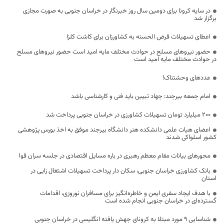
در سایه کرونا برای دومین سال روز خبرنگار در خراسان جنوبی به صورت مجازی
برگزار شد
اعطای تسهیلات قرض الحسنه به کشاورزان برای کاشت کلزا
حضور نیروهای مسلح در حوادث مختلف مایه امید است حضور نیروهای مسلح
در حوادث مختلف مایه امید است
عددهای وحشتناک!
امام جمعه بیرجند: جهاد تبیین باید فنی و کارشناسی باشد
۲۰۰ میلیارد تومان تسهیلات کشاورزی در خراسان جنوبی پرداخت شد
اعضای هیات علمی دانشکده هنر دانشگاه بیرجند موفق به اخذ بورس پژوهشی
کشور اسلواکی شدند
محورهای بیانات مقام معظم رهبری در باره مسایل اقتصادی در جلسه سران قوا
بانک کشاورزی خراسان جنوبی، سکان دار پرداخت تسهیلات اشتغال زایی در
استان
با هدف ایجاد سفری ایمن و خاطره‌انگیز برای مسافران نوروزی، اقدامات
گسترده‌ای در خراسان جنوبی انجام شده است
شناسایی ۹ مورد مبتلا به کرونای جهش یافته انگلیسی در خراسان جنوبی