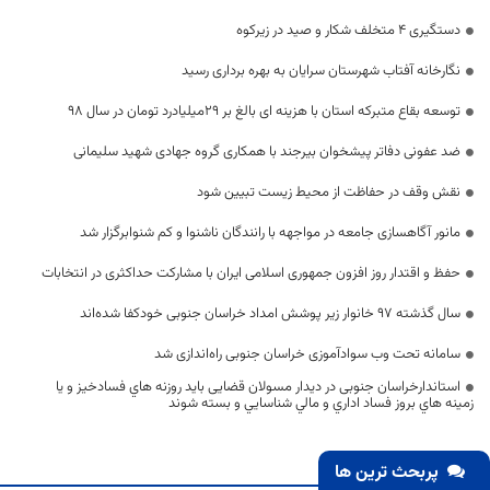
دستگیری ۴ متخلف شکار و صید در زیرکوه
نگارخانه آفتاب شهرستان سرایان به بهره برداری رسید
توسعه بقاع متبرکه استان با هزینه ای بالغ بر 29میلیادرد تومان در سال 98
ضد عفونی دفاتر پیشخوان بیرجند با همکاری گروه جهادی شهید سلیمانی
نقش وقف در حفاظت از محیط زیست تبیین شود
مانور آگاهسازی جامعه در مواجهه با رانندگان ناشنوا و کم شنوابرگزار شد
حفظ و اقتدار روز افزون جمهوری اسلامی ایران با مشارکت حداکثری در انتخابات
سال گذشته ۹۷ خانوار زیر پوشش امداد خراسان جنوبی خودکفا شده‌اند
سامانه تحت وب سوادآموزی خراسان جنوبی راه‌اندازی شد
استاندارخراسان جنوبی در دیدار مسولان قضایی بايد روزنه هاي فسادخيز و يا
زمينه هاي بروز فساد اداري و مالي شناسايي و بسته شوند
پربحث ترین ها