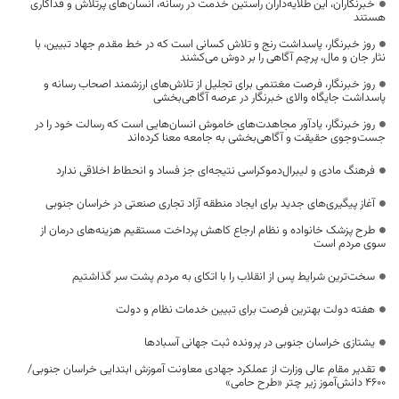
خبرنگاران، این طلایه‌داران راستین خدمت در رسانه، انسان‌های پرتلاش و فداکاری
هستند
روز خبرنگار، پاسداشت رنج و تلاش کسانی است که در خط مقدم جهاد تبیین، با
نثار جان و مال، پرچم آگاهی را بر دوش می‌کشند
روز خبرنگار، فرصت مغتنمی برای تجلیل از تلاش‌های ارزشمند اصحاب رسانه و
پاسداشت جایگاه والای خبرنگار در عرصه آگاهی‌بخشی
روز خبرنگار، یادآور مجاهدت‌های خاموش انسان‌هایی است که رسالت خود را در
جست‌وجوی حقیقت و آگاهی‌بخشی به جامعه معنا کرده‌اند
فرهنگ مادی و لیبرال‌دموکراسی نتیجه‌ای جز فساد و انحطاط اخلاقی ندارد
آغاز پیگیری‌های جدید برای ایجاد منطقه آزاد تجاری صنعتی در خراسان جنوبی
طرح پزشک خانواده و نظام ارجاع کاهش پرداخت مستقیم هزینه‌های درمان از
سوی مردم است
سخت‌ترین شرایط پس از انقلاب را با اتکای به مردم پشت سر گذاشتیم
هفته دولت بهترین فرصت برای تبیین خدمات نظام و دولت
یشتازی خراسان جنوبی در پرونده ثبت جهانی آسبادها
تقدیر مقام عالی وزارت از عملکرد جهادی معاونت آموزش ابتدایی خراسان جنوبی/
۴۶۰۰ دانش‌آموز زیر چتر «طرح حامی»