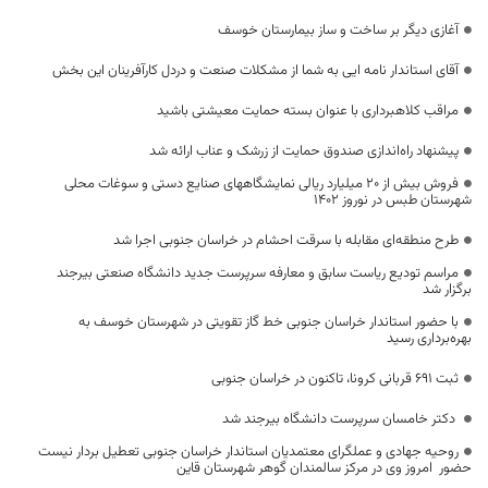
آغازی دیگر بر ساخت و ساز بیمارستان خوسف
آقای استاندار نامه ایی به شما از مشکلات صنعت و دردل کارآفرینان این بخش
مراقب کلاهبرداری با عنوان بسته حمایت معیشتی باشید
پیشنهاد راه‌اندازی صندوق حمایت از زرشک و عناب ارائه شد
فروش بیش از 20 میلیارد ریالی نمایشگاههای صنایع دستی و سوغات محلی
شهرستان طبس در نوروز 1402
طرح منطقه‌ای مقابله با سرقت احشام در خراسان جنوبی اجرا شد
مراسم تودیع ریاست سابق و معارفه سرپرست جدید دانشگاه صنعتی بیرجند
برگزار شد
با حضور استاندار خراسان جنوبی خط گاز تقویتی در شهرستان خوسف به
بهره‌برداری رسید
ثبت ۶۹۱ قربانی کرونا، تاکنون در خراسان جنوبی
دکتر خامسان سرپرست دانشگاه بیرجند شد
روحیه جهادی و عملگرای معتمدیان استاندار خراسان جنوبی تعطیل بردار نیست
حضور امروز وی در مرکز سالمندان گوهر شهرستان قاین