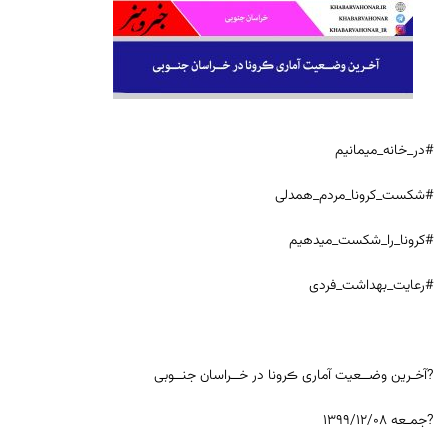
#در_خانه_میمانیم
#شکست_کرونا_مردم_همدلی
#کرونا_را_شکست_میدهیم
#رعایت_بهداشت_فردی
?آخـرین وضــعیت آماری ڪرونا در خــراسان جنــوبی
?جمـعه ۱۳۹۹/۱۲/۰۸