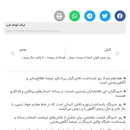
لینک کوتاه خبر:
https://khabarvahonar.ir/news/?p=54080
قبلی
بعدی
روز بدون فوتی کرونا با بیست بیمار جدید در خراسان جنوبی
فرماندار بیرجند : تا پایان سال ورود به آرامستان های بیرجند ممنوع است.
هفدهم مرداد روز پاسداشت تلاش‌گران بی‌ادعای عرصه اطلاع‌رسانی و
آگاهی‌بخشی است
خبرنگاران، این طلایه‌داران راستین خدمت در رسانه، انسان‌های پرتلاش و فداکاری
هستند
روز خبرنگار، پاسداشت رنج و تلاش کسانی است که در خط مقدم جهاد تبیین، با
نثار جان و مال، پرچم آگاهی را بر دوش می‌کشند
روز خبرنگار، فرصت مغتنمی برای تجلیل از تلاش‌های ارزشمند اصحاب رسانه و
پاسداشت جایگاه والای خبرنگار در عرصه آگاهی‌بخشی