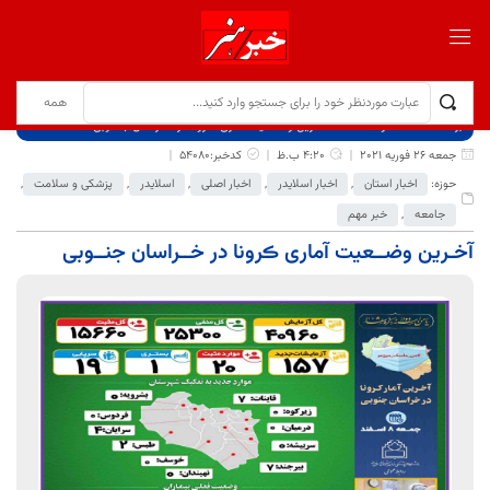
برگ نخست
نوشته‌ها
آخـرین وضــعیت آماری ڪرونا در خــراسان جنــوبی
جمعه 26 فوریه 2021
4:20 ب.ظ
کدخبر:54080
حوزه:
اخبار استان
,
اخبار اسلایدر
,
اخبار اصلی
,
اسلایدر
,
پزشکی و سلامت
,
جامعه
,
خبر مهم
آخـرین وضــعیت آماری ڪرونا در خــراسان جنــوبی