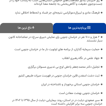
روز خبرنگار، یادآور مجاهدت‌های خاموش انسان‌هایی است که رسالت خود را در
جست‌وجوی حقیقت و آگاهی‌بخشی به جامعه معنا کرده‌اند
فرهنگ مادی و لیبرال‌دموکراسی نتیجه‌ای جز فساد و انحطاط اخلاقی ندارد
پربازدیدترین ها
داغ ترین ها
۲ هزار و ۷۰۰ نفر در خراسان جنوبی پای نمایش «بیرق سرخ» در تماشاخانه کانون
سیار نشستند
حمایت سرمایه گذاران، از برنامه های اولویت دار ما در خراسان جنوبی است
جهاد علمی در نگاه رهبری انقلاب
تجلیل دکتر محمدجعفر یاحقی اوج بی تدبیری مسولان برگزاری
ثبت دشت اسفدن قاین خراسان جنوبی در فهرست میراث طبیعی کشور
خراسان جنوبی استانی برخوردار و ناشناخته در ایران
خراسان جنوبی بهشت معادن است
سیر صعودی دیابت در در استان ،روند بیماریابی دیابت از سال ۱۳۹۵ تا ۱۴۰۲ در
خراسان جنوبی سه برابر افزایش داشته است