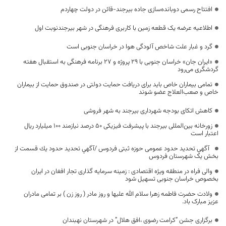
افتتاح رسمی دوبانده‌سازی جاده بیرجند-قائن در دولت چهاردم
اطلاعیه عرضه یک قطعه زمین با کاربری فرهنگی در شهر بیرجندنوبت اول
گرد و غبار علت شاخص آلودگی هوا در خراسان جنوبی است
«ایران‌ جان» خراسان جنوبی با ۲۹ پروژه و ۲۷ برنامه فرهنگی به استقبال هفته
گردشگری می‌رود
تمامی بیماران خاص باید برای دریافت حمایت دولتی در صندوق حمایت از بیماران
خاص و صعب‌العلاج عضو شوند
کاهش اتکای بودجه شهرداری بیرجند به شهر فروشی
زورخانه بین‌المللی بیرجند با پیشرفت فیزیکی ۵۰ درصد نیازمند ۱۰۰ میلیارد ریال
اعتبار است
آگهي تحديد حدود عمومی حوزه ثبتی فردوس /آگهي تحديد حدود يك قسمت از
بخش یک شهرستان فردوس
والی فراه در منطقه ویژه اقتصادی : زمینه سرمایه گذاری تجار افغان در ایران
بخصوص خراسان جنوبی تسهیل شود
ولادت حضرت فاطمه زهرا سلام الله عليها و روز مادر ( روز زن ) بر تمامی مادران
عزیز مبارک باد.
برگزاری جشن “کرامت رضوی ،افق هلال” در شهرستان نهبندان