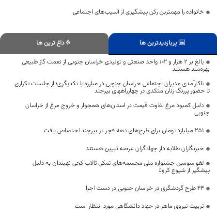
خانواده را مهمترین رکن پیشگیری از آسیب‌های اجتماعی
پربازدیدترین ها
داغ ترین ها
بالغ بر ۲ هزار و ۱۰۲ واحد صنعتی و تولیدی خراسان جنوبی از نعمت گاز طبیعی
بهره‌مند هستند
ناکارآمدی مدیران اجتماعی خراسان جنوبی در مبارزه با تکدیگری؛ از جلسات تکراری
تا حضور پررنگ زنان متکدی در چهارراههای بیرجند
دلیل کمبود مرغ تفاوت قیمت در استان‌های همجوار و خروج مرغ از خراسان
جنوبی
۲۵۱ میلیارد تومان برای طرح‌های دهه فجر در بیرجند اختصاص یافت
خبرنگاران طلایه دار جهادگران عرصه تبیین هستند
لغو سومین جشنواره ملی مجسمه‌های نمکی تالاب کجی نهبندان به دلیل
پیشگیر از شیوع کرونا
44 طرح گردشگری در خراسان جنوبی در دست اجرا
تربیت نیروی ماهر در جهاد دانشگاهی مورد انتظار است