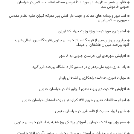
ناقوس شعر استان شاعر مورد علاقه رهبر معظم انقلاب اسلامی در خراسان
جنوبی خاموش شد
آمد نیوز و رسانه های معاند و جهت دار آتش بیار معرکه گیران علیه نظام مقدس
جمهوری اسلامی ایران
آبخیزداری مورد توجه ویژه وزارت جهاد کشاورزی
برقراری پرواز اربعین از فرودگاه مرکز خراسان جنوبی/فرودگاه بین المللی شهید
کاوه بیرجند میزبان عاشقان ابا عبدا…
افزایش شهرهای آبی خراسان جنوبی به ۸ شهر
راه اندازی موزه ملی زعفران در دستور کار دانشگاه بیرجند قرار گیرد
مهارت آموزی هدفمند راهکاری بر اشتغال پایدار
افزایش ۳۳ درصدی پرونده‌های قاچاق کالا در خراسان جنوبی
انجام مطالعات تعیین حریم ۱۲۱۱ کیلومتر از رودخانه‌های خراسان جنوبی
طنین فریاد حمایت از فلسطین در خراسان جنوبی
سفر وزیر بهداشت، درمان و آموزش پزشکی روز شنبه به استان خراسان جنوبی
۱۷ هزار متر مربع فضای آموزشی و ورزشی خراسان جنوبی آماده افتتاح است