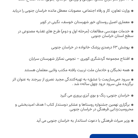
وزارت تعاون، کار و رفاه اجتماعی، مصوبات معطل مانده خراسان جنوبی را دریابد
معماری اصیل روستای خور شهرستان خوسف، نگینی در کویر
خدمات مهندسی مطالعات (مرحله اول و دوم) طرح های تغذیه مصنوعی در
سطح استان خراسان جنوبی
پوشش ۶۳ درصدی پزشک خانواده در خراسان جنوبی
افتتاح مجموعه گردشگری کویری – نجومی نمکزار شهرستان سرایان
همه نخبگان و خادمان ملت تربیت یافته مکتب ولایی معلمان هستند
سرود «می‌سازیمت با عشق» به تهیه‌کنندگی مجید نصری از بیرجند به عنوان اثر
برگزیده ملی سرود «رود چهل ساله» شد .
خراسان جنوبی، رنگ و بوی آبزی پروری می گیرد
برگزاری نهمین جشنواره روستاها و عشایر دوستدار کتاب ا هدف امیدبخشی و
محرومیت‌زدایی فرهنگی در خراسان جنوبی
وزیر میراث فرهنگی با دعوت استاندار به خراسان جنوبی می آید