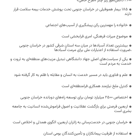
۴۶۰۰ دانش‌آموز زیر چتر «طرح حامی»
۱۸۵ بیمار هموفیلی در خراسان جنوبی تحت پوشش خدمات بیمه سلامت قرار
دارند
خانواده را مهمترین رکن پیشگیری از آسیب‌های اجتماعی
موضوع میراث فرهنگی، امری فرابخشی است
بیشترین تعداد آسبادها در میان سه استان شرقی کشور در خراسان جنوبی
،ضرورت استفاده از اعتبارات ملی برای مرمت آسبادها
یکی از سیاست‌های اصلی جهاد دانشگاهی تبدیل مزیت‌های منطقه‌ای به ثروت و
خدمت به مردم است
علم و فناوری باید در مسیر خدمت به انسان و مقابله با ظلم به کار گرفته شود
کنترل ملخ نیازمند همکاری فرامنطقه‌ای است
اختصاص 2500 میلیارد تومان برای توسعه راه‌های دوبانده خراسان جنوبی
اربعین فرصتی برای بازگشت عقلانیت و اصول فراموش‌شده انسانیت به جامعه
بشری است
خراسان جنوبی در خدمت‌رسانی به زائران اربعین، الگوی همدلی و اخلاص است
استفاده از ظرفیت پیمانکاران و تأمین‌کنندگان بومی استان