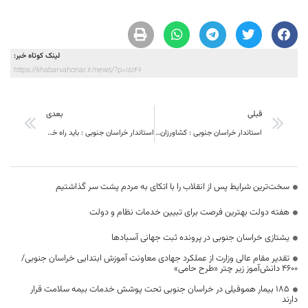
لینک کوتاه خبر:
https://khabarvahonar.ir/news/?p=15146
قبلی
بعدی
استاندار خراسان جنوبی : کشاورزان مناطق مرزی باید مورد توجه ویژه قرار بگیرند
استاندار خراسان جنوبی : باید راه خاندان محصل را برای نسل‌های آتی الگو سازی کرد
سخت‌ترین شرایط پس از انقلاب را با اتکای به مردم پشت سر گذاشتیم
هفته دولت بهترین فرصت برای تبیین خدمات نظام و دولت
یشتازی خراسان جنوبی در پرونده ثبت جهانی آسبادها
تقدیر مقام عالی وزارت از عملکرد جهادی معاونت آموزش ابتدایی خراسان جنوبی/
۴۶۰۰ دانش‌آموز زیر چتر «طرح حامی»
۱۸۵ بیمار هموفیلی در خراسان جنوبی تحت پوشش خدمات بیمه سلامت قرار
دارند