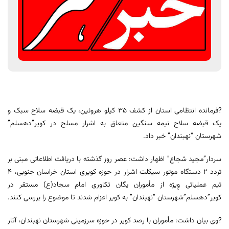
?فرمانده انتظامی استان از کشف 35 کیلو هروئین، یک قبضه سلاح سبک و
یک قبضه سلاح نیمه سنگین متعلق به اشرار مسلح در کویر”دهسلم”
شهرستان “نهبندان” خبر داد.
سردار”مجید شجاع” اظهار داشت: عصر روز گذشته با دریافت اطلاعاتی مبنی بر
تردد 2 دستگاه موتور سیکلت اشرار در حوزه کویری استان خراسان جنوبی، ۴
تیم عملیاتی وِیژه از مأموران یگان تکاوری امام سجاد(ع) مستقر در
کویر”دهسلم”شهرستان “نهبندان” به کویر اعزام شدند تا موضوع را بررسی کنند.
?وی بیان داشت: مأموران با رصد کویر در حوزه سرزمینی شهرستان نهبندان، آثار