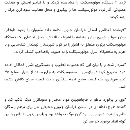
تردد 2 دستگاه موتورسیکلت را مشاهده کردند و با تدابیر امنیتی و هدایت
عملیاتی، آثار تردد موتورسیکلت ها را پیگیری و محل فعالیت سوداگران مرگ را
رصد کردند.
?فرمانده انتظامی استان خراسان جنوبی ادامه داد: مأموران با وجود طوفانی
بودن هوا و کویری بودن منطقه با اشراف اطلاعاتی، محل اختفای یک دستگاه
موتورسیکلت پرتوان متعلق به اشرار را در کویر شهرستان نهبندان شناسایی و با
اعزام به مخفیگاه اشرار، موتورسیکلت را به صورت بلاصاحب کشف کردند.
?سردار شجاع با بیان این که عملیات تعقیب و دستگیری اشرار کماکان ادامه
دارد؛ تصریح کرد: در بازرسی از موتورسیکلت به جای مانده از اشرار مسلح 35
کیلو هروئین، یک قبضه سلاح نیمه سنگین و یک قبضه سلاح کلاش کشف
شد.
?وی بر برخورد قاطع با قاچاقچیان مواد مخدر و سوداگران مرگ تأکید کرد و
گفت: هیچ نقطه ای در استان خراسان جنوبی محیطی امن برای برهم زنندگان
نظم و امنیت عمومی و سوداگران مرگ نخواهد بود و پلیس بدون اغماض با این
گونه افراد برخورد خواهد کرد.