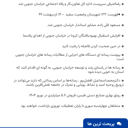
رضااشرفی سرپرست اداره کل تعاون،کار و رفاه اجتماعي خراسان جنوبی شد
♦️فهرست ۱۳۲ شهرستان وضعیت سفید – ۱۴ اردیبهشت ۹۹
مسعود قلی زاده، مشاور استاندار خراسان جنوبی شد.
افزایش استقبال بهبودیافتگان کرونا در خراسان جنوبی از اهدای پلاسما
در حین صحبت کردن فاصله را رعایت کنید
پیوست رسانه ای دستگاه های اجرایی از مطالبات رسانه های خراسان جنوبی
است
رسانه ها در راستای رشد و توسعه خراسان جنوبی، به گونه ای اقدام کنند که
استان به خوبی دیده شود
دکترمحمداسماعیل افضل‌پور : رسانه‌ها بر اساس رسالتی که دارند می‌توانند در
ترویج روحیه امید و نشاط، پویایی و تحرک در جامعه نقش‌آفرین باشند.
رونق بهاری صنایع دستی طبس؛ فروش ۵.۶ میلیاردی در نوروز ۱۴۰۴
متخلفان چهارشنبه سوری تا پایان تعطیلات نوروزی بازداشت خواهند بود
پربحث ترین ها