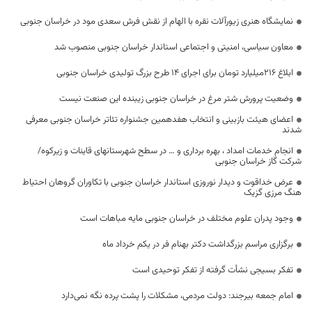
نمایشگاه هنری زیورآلات نقره با الهام از نقش فرش سعدی مود در خراسان جنوبی
معاون سیاسی، امنیتی و اجتماعی استاندار خراسان جنوبی منصوب شد
ابلاغ 216میلیارد تومان برای اجرای 14 طرح بزرگ تولیدی خراسان جنوبی
وضعیت پرورش شتر مرغ در خراسان جنوبی زیبنده این صنعت نیست
اعضای هیئت بازبینی و انتخاب هفدهمین جشنواره تئاتر خراسان جنوبی معرفی
شدند
انجام خدمات امداد ، بهره برداری و … در سطح شهرستانهای قاینات و زیرکوه/
شرکت گاز خراسان جنوبی
عرض خداقوت و دیدار نوروزی استاندار خراسان جنوبی با تکاوران گروهان احتیاط
هنگ مرزی گزیک
وجود پدران علوم مختلف در خراسان جنوبی مایه مباهات است
برگزاری مراسم بزرگداشت دکتر بهنام فر در یکم خرداد ماه
تفکر بسیجی نشأت گرفته از تفکر توحیدی است
امام جمعه بیرجند: دولت مردمی، مشکلات را پشت پرده نگه نمی‌دارد