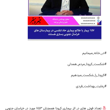
#در_خانه_میمانیم
#شکست_کرونا_مردم_همدلی
#کرونا_را_شکست_میدهیم
#رعایت_بهداشت_فردی
تعداد فوتی های در اثر بیماری کرونا همچنان 753 مورد در خراسان جنوبی