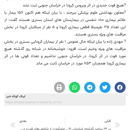
?هیچ فوت جدیدی در اثر ویروس کرونا در خراسان جنوبی ثبت نشد
?معاون بهداشتی علوم پزشکی بیرجند ، با بیان اینکه هم اکنون 157 بیمار با
علائم بیماری حاد تنفسی در بیمارستان های استان بستری هستند گفت: از
این تعداد 35 نفرمبتلا قطعی بیماری کرونا و 5 نفر از مبتلایان کرونا در بخش
مراقبت های ویژه بستری هستند.
? مهدی زاده با بیان اینکه حال عمومی 1 نفر از بیماران کرونایی بستری در بخش
مراقبت های ویژه وخیم است، افزود: خوشبختانه در شبانه روز گذشته هیچ
مورد فوت در اثر کرونا، در خراسان جنوبی نداشیم و تعداد فوتی ها در اثر
بیماری کرونا همچنان 753 مورد در خراسان ثابت می ماند
لینک کوتاه خبر:
https://khabarvahonar.ir/news/?p=53770
قبلی
بعدی
در 24 ساعت گذشته؛ شناسایی 19 بیمار جدید کرونا در خراسان جنوبی
علم‌آموزی از شاخص‌های قدرت در هر کشور و جامعه محسوب می‌شود