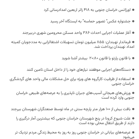
اورژانس خراسان جنوبی به ۴۱۸ زائر اربعین امدادرسانی کرد
جشنواره عکس” تصویر حماسه” به ایستگاه آخر رسید
آغاز عملیات اجرایی احداث ۳۸۶ واحد مسکن محرومین شهری دربیرجند
فرماندار نهبندان: ۸۵۵ میلیون تومان تسهبلات اشتغالزایی به مددجویان کمیته
امداد نهبندان پرداخت شد.
با قانون پارتو یا قانون 20:80 بیشتر آشنا شوید
دستگاه‌های اجرایی موظفند نیازهای خود را از داخل استان تامین کنند
استفاده از ظرفیت کارگروه های ویژه برای حل مشکلات مالی واحد های گردشگری
خراسان جنوبی
ورزش‌های هیجانی آسیب‌های جبران ناپذیری را به عرصه‌های طبیعی خراسان
جنوبی وارد کرده است
بافت بیش از 100 هزار متر پارچه سنتی در ماه توسط صنعتگران شهرستان بیرجند
علت شیوع کرونا در پنج شهرستان خراسان جنوبی که بیشترین آمار درگیری را
دارند از طریق انتقال محلی بوده است
عرصه‌های بیابانی در خراسان جنوبی روز به روز به محیط زندگی مردم نزدیک تر
می‌شود