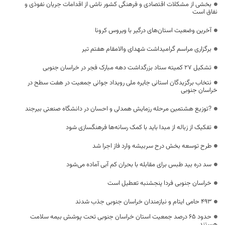
بخشی از مشکلات اقتصادی و فرهنگی کشور ناشی از اقدامات جریان نفوذی و
نفاق است
آخرین وضعیت استان‌های درگیر با ویروس کرونا
برگزاری مراسم گرامیداشت شهدای والامقام هفتم تیر
تشکیل ۲۷ کمیته ستاد بزرگداشت دهه مبارک فجر در خراسان جنوبی
نتخاب برگزیدگان استانی جایره ملی رویداد جوانی جمعیت در هفت سطح در
خراسان جنوبی
?توزیع هشتمین مرحله رزمایش همدلی و احسان در دانشگاه صنعتی بیرجند
تفکیک از زباله از مبدا باید با کمک رسانه‌ها فرهنگسازی شود
طرح توسعه بخش درح سربیشه وارد فاز اجرا شد
سد دره بید طبس برای مقابله با بحران کم آبی آماده می‌شود
خراسان جنوبی فردا پنجشنبه تعطیل است
493 حامی ایتام و نیازمندان خراسان جنوبی جذب شدند
حدود ۶۵ درصد جمعیت استان خراسان جنوبی تحت پوشش بیمه سلامت
هستند