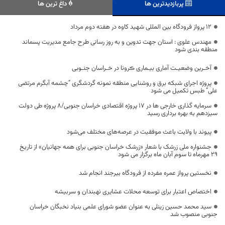
پربازدیدترین ها
داغ ترین ها
۱۲ پرواز فرودگاه بین المللی شهید کاوه در هفته دوم مرداد
مهندس علوی : استان جهت تدوین و به روز رسانی طرح جامع مدیریت پسماند
منطقه بندی شود
آخـرین وضعیـت آماری بیـماری ڪرونا در خـراسان جنـوبی
پروژه اجرای شبکه برق و روشنایی منطقه نمونه گردشگری “چشمه آبگرم مرتضی
علی” طبس تکمیل می شود
سرمایه گذاری خارجی ها در ۱۷ پروژه اقتصادی خراسان جنوبی/۸ پروژه طی دولت
سیزدهم به بهره برداری رسید
پیوند با ولایت باعث موفقیت در عرصه‌های مختلف می‌شود
جشنواره ملی زرشک با شعار «زرشک خراسان جنوبی برای همه جهانیان» از تاریخ
29 مهرماه تا سوم آبان ماه برگزار می شود
نخستین پرواز عمره مفرده از فرودگاه بیرجند انجام شد
اختصاص اعتبار برای توسعه محلات عشایری نهبندان و سربیشه
سید محمد حسین زینلی به عنوان عضو شورای علمی بنیاد نخبگان خراسان
جنوبی منصوب شد