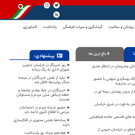
پزشکی و سلامت
گردشگری و میراث فرهنگی
یادداشت
کشاورزی
ا
داغ ترین ها
پیشنهادی:
روز خبرنگار در خراسان جنوبی؛
کن محرومان در انتظار صدور
شورای اداری به رنگ رسانه
نباید از نقش خبرنگاران در عرصه
متگاه بومگردی شهابی با حضور
جنگ روایت‌ها غافل شد
بی در بشرویه
خبرنگاران در خط مقدم جامعه و
ردار بدون پوشش بیمه ای در
حلقه ارتباطی میان مردم و مسئولان
هستند
جر به فوت در شرق خراسان
حضور شبانه مردم در اجتماعات
مردمی تا اطلاع ثانوی ادامه دارد
 های فلسفی علامه طباطبایی
رسانه‌ها نقشی محوری در افکارسازی
دارند
اق در خراسان جنوبی از
هفدهم مرداد روز پاسداشت
ست