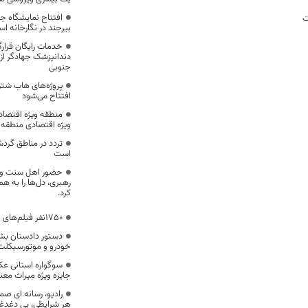
افتتاح نمایشگاه ج
ت
بیرجند در نگارخانه ا
جنوبی
پروژه‌های هاب شتر
افتتاح می‌شود
منطقه ویژه اقتصاد
ویژه اقتصادی منطقه 
تردد در مناطق گرد
است
حضور اهل سنت و ش
رهبری، دل‌ها را به هم 
کرد.
۱۷۵۰نفر فیلم‌های جشنواره فجر را تماشا کردند
دستور دادستان‌ بش
خودرو و موتورسیکلت 
سوگواره استانی ع
جایزه ویژه میراث معن
رادیو، رسانه ای ص
هر شرایطی، بی دغدغه