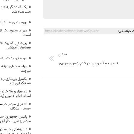
یک قلاده گربه شن
مشاهده شد
بهره مندی ۱۱۰ نفر از خدمات هلال احمر
مرز ماهیرود یکی ا
 کوتاه خبر:
https://khabarvahonar.ir/news/?p=11219
است
فضاهای آموزشی
بعدی
مردم تهدیدات ابتلا 
تبیین دیدگاه رهبری در کلام رئیس جمهوری؛
مراسم دعای عرفه 
بیرجند
هدفگذاری شد
دو هزار 
امداد امام خمینی (ره
اشتیاق مردم خراس
حسنه اعتکاف
پلیس جمهوری اسلا
مردم بهترین ناظر اجر
دامپزشکی خراسان 
یک بیماری ویروسی هش