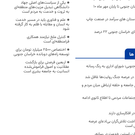
یکی از سیاست‌های اصلی جهاد
آمار سرقت در خراسان جنوبی تا پایان مهر ماه ۱۰
دانشگاهی تبدیل مزیت‌های منطقه‌ای
به ثروت و خدمت به مردم است
 استان های سرآمد در صنعت چاپ
علم و فناوری باید در مسیر خدمت
به انسان و مقابله با ظلم به کار گرفته
شود
شعب رای در شهرهای خراسان جنوبی ۲۲ درصد
کنترل ملخ نیازمند همکاری
فرامنطقه‌ای است
اختصاص 2500 میلیارد تومان برای
ها
توسعه راه‌های دوبانده خراسان جنوبی
اربعین فرصتی برای بازگشت
جنوبی؛ شورای اداری به رنگ رسانه
عقلانیت و اصول فراموش‌شده
انسانیت به جامعه بشری است
ن در عرصه جنگ روایت‌ها غافل شد
جامعه و حلقه ارتباطی میان مردم و
تماعات مردمی تا اطلاع ثانوی ادامه
 افکارسازی دارند
اشت تلاش‌گران بی‌ادعای عرصه
ی است
اران راستین خدمت در رسانه،