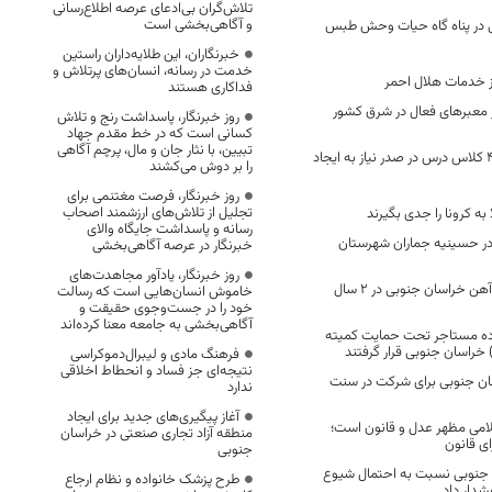
تلاش‌گران بی‌ادعای عرصه اطلاع‌رسانی
و آگاهی‌بخشی است
ی در پناه گاه حیات وحش طبس
خبرنگاران، این طلایه‌داران راستین
خدمت در رسانه، انسان‌های پرتلاش و
فداکاری هستند
ز معبرهای فعال در شرق کشور
روز خبرنگار، پاسداشت رنج و تلاش
کسانی است که در خط مقدم جهاد
تبیین، با نثار جان و مال، پرچم آگاهی
بیرجند با کمبود ۴۰۰ کلاس درس در صدر نیاز به ایجاد
را بر دوش می‌کشند
روز خبرنگار، فرصت مغتنمی برای
تجلیل از تلاش‌های ارزشمند اصحاب
به کرونا را جدی بگیرند
رسانه و پاسداشت جایگاه والای
در حسینیه جماران شهرستان
خبرنگار در عرصه آگاهی‌بخشی
روز خبرنگار، یادآور مجاهدت‌های
تکمیل زیرسازی راه آهن خراسان جنوبی در ۲ سال
خاموش انسان‌هایی است که رسالت
خود را در جست‌وجوی حقیقت و
آگاهی‌بخشی به جامعه معنا کرده‌اند
و 98 خانواده مستاجر تحت حمایت کمیته
) خراسان جنوبی قرار گرفتند
فرهنگ مادی و لیبرال‌دموکراسی
نتیجه‌ای جز فساد و انحطاط اخلاقی
ان جنوبی برای شرکت در سنت
ندارد
آغاز پیگیری‌های جدید برای ایجاد
می مظهر عدل و قانون است؛
منطقه آزاد تجاری صنعتی در خراسان
ای قانون
جنوبی
جنوبی نسبت به احتمال شیوع
طرح پزشک خانواده و نظام ارجاع
دار داد