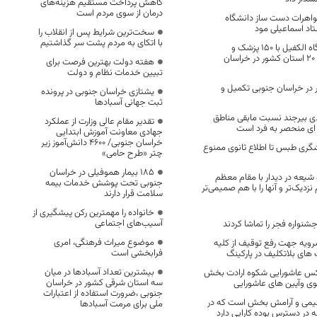
کاهش پرداخت مستقیم هزینه‌های
درمان از سوی مردم است
واهرات دست ساز دانشگاه
ستاد اسماعیلی مود
سخت‌ترین شرایط پس از انقلاب را
با اتکای به مردم پشت سر گذاشتیم
خدمات رایگان قرارگاه الکفیل با ۱۵۰ پزشک و
دندانپزشک جهادگر از ۲۰ استان کشور در خراسان
هفته دولت بهترین فرصت برای
تبیین خدمات نظام و دولت
 در خراسان جنوبی تکمیل و
یشتازی خراسان جنوبی در پرونده
ثبت جهانی آسبادها
ی بیرجند نسبت مابقی مناطق
تقدیر مقام عالی وزارت از عملکرد
ای منحصر به فرد است
جهادی معاونت آموزش ابتدایی
خراسان جنوبی/ ۴۶۰۰ دانش‌آموز زیر
شگری طبس تا اطلاع ثانوی ممنوع
چتر «طرح حامی»
۱۸۵ بیمار هموفیلی در خراسان
یعه در دیدار با مقام معظم
جنوبی تحت پوشش خدمات بیمه
نزدیک‌تر و آنها را با هم صمیمی‌تر
سلامت قرار دارند
خانواده را مهمترین رکن پیشگیری از
آسیب‌های اجتماعی
موضوع میراث فرهنگی، امری
رویه جهت رفع توقیف از کلیه
فرابخشی است
های بلاتکلیف در پارکینگ
بیشترین تعداد آسبادها در میان
کس عاشورایی شکوه ارادت بخش
سه استان شرقی کشور در خراسان
وی وآیین های عاشورایی
جنوبی ،ضرورت استفاده از اعتبارات
میمى و آرامش بخش‌ است که در
ملی برای مرمت آسبادها
 در دسترس بوده کارایی دارد