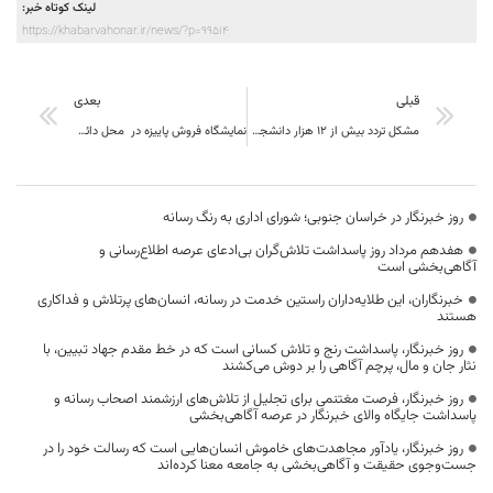
لینک کوتاه خبر:
https://khabarvahonar.ir/news/?p=99514
قبلی
بعدی
مشکل تردد بیش از ۱۲ هزار دانشجوی دانشگاه بیرجند حل می شود
نمایشگاه فروش پاییزه در محل دائمی نمایشگاه‌های بین المللی بیرجند گشایش یافت
روز خبرنگار در خراسان جنوبی؛ شورای اداری به رنگ رسانه
هفدهم مرداد روز پاسداشت تلاش‌گران بی‌ادعای عرصه اطلاع‌رسانی و
آگاهی‌بخشی است
خبرنگاران، این طلایه‌داران راستین خدمت در رسانه، انسان‌های پرتلاش و فداکاری
هستند
روز خبرنگار، پاسداشت رنج و تلاش کسانی است که در خط مقدم جهاد تبیین، با
نثار جان و مال، پرچم آگاهی را بر دوش می‌کشند
روز خبرنگار، فرصت مغتنمی برای تجلیل از تلاش‌های ارزشمند اصحاب رسانه و
پاسداشت جایگاه والای خبرنگار در عرصه آگاهی‌بخشی
روز خبرنگار، یادآور مجاهدت‌های خاموش انسان‌هایی است که رسالت خود را در
جست‌وجوی حقیقت و آگاهی‌بخشی به جامعه معنا کرده‌اند