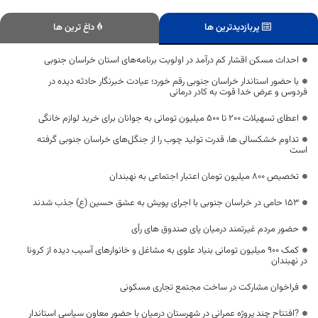
پربازدیدترین ها
داغ ترین ها
احداث مسکن اقشار کم درآمد در اولویت برنامه‌های استان خراسان جنوبی
با حضور استاندار خراسان جنوبی رقم خورد؛ عیادت خبرنگار حادثه دیده در
فردوس و عرض خدا قوت به کادر درمانی
اعطای تسهیلات ۲۰۰ تا ۵۰۰ میلیون تومانی به جوانان برای خرید لوازم خانگی
تداوم خشکسالی ها، قدرت تولید چوب را از جنگل‌های خراسان جنوبی گرفته
است
تخصیص ۸۰۰ میلیون تومان اعتبار اجتماعی به نهبندان
۱۵۳ حامی در خراسان جنوبی با اجرای پویش به عشق حسین (ع) جذب شدند
حضور مردم غیرتمند درمیان پای صندوق های رأی
کمک 900 میلیون تومانی بنیاد علوی به مشاغل و خانوارهای آسیب دیده از کرونا
در نهبندان
فراخوان مشارکت در ساخت مجتمع تجاری مسکونی
?افتتاح چند پروژه عمرانی در شهرستان درمیان با حضور معاون سیاسی استاندار