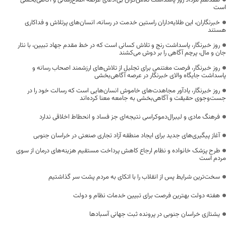
هفدهم مرداد روز پاسداشت تلاش‌گران بی‌ادعای عرصه اطلاع‌رسانی و آگاهی‌بخشی
است
خبرنگاران، این طلایه‌داران راستین خدمت در رسانه، انسان‌های پرتلاش و فداکاری
هستند
روز خبرنگار، پاسداشت رنج و تلاش کسانی است که در خط مقدم جهاد تبیین، با نثار
جان و مال، پرچم آگاهی را بر دوش می‌کشند
روز خبرنگار، فرصت مغتنمی برای تجلیل از تلاش‌های ارزشمند اصحاب رسانه و
پاسداشت جایگاه والای خبرنگار در عرصه آگاهی‌بخشی
روز خبرنگار، یادآور مجاهدت‌های خاموش انسان‌هایی است که رسالت خود را در
جست‌وجوی حقیقت و آگاهی‌بخشی به جامعه معنا کرده‌اند
فرهنگ مادی و لیبرال‌دموکراسی نتیجه‌ای جز فساد و انحطاط اخلاقی ندارد
آغاز پیگیری‌های جدید برای ایجاد منطقه آزاد تجاری صنعتی در خراسان جنوبی
طرح پزشک خانواده و نظام ارجاع کاهش پرداخت مستقیم هزینه‌های درمان از سوی
مردم است
سخت‌ترین شرایط پس از انقلاب را با اتکای به مردم پشت سر گذاشتیم
هفته دولت بهترین فرصت برای تبیین خدمات نظام و دولت
یشتازی خراسان جنوبی در پرونده ثبت جهانی آسبادها