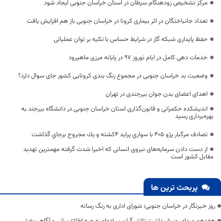
مرکز تشخیص زودهنگام سرطان در استان خراسان جنوبی ایجاد شود
تعداد جانباختگان در اثر بیماری کرونا در خراسان جنوبی باز هم افزایش یافت
حفظ پایداری شبکه گاز در شرایط حساس با تکیه بر توان عملیاتی
خدمات دهی کامل در ایام نوروز ۹۷ در پایانه مرزی ماهیرود
وضعیت بد خراسان جنوبی در مجموع رنگ بندی کرونایی کشور جای سوال دارد؟
اهدای اعضای بدن جوان بیرجندی در تهران
اندیشکده حکمرانی و قانون‌گذاری استان خراسان جنوبی در دانشگاه بیرجند به
بهره‌برداری رسید
تصادف مرگبار پژو 405 با سواري پرايد 4كشته و يك مجروح برجاي گذاشت
از دست دادن سرمایه‌های نیروی انسانی که اخیرا شدت گرفته مهمترین تهدید
مقابل کشور است
پربحث ترین ها
روز خبرنگار در خراسان جنوبی؛ شورای اداری به رنگ رسانه