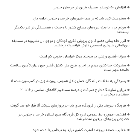
افزایش ۵۰ درصدی مصرف بنزین در خراسان جنوبی
ممنوعیت تردد شبانه در همه شهرهای خراسان جنوبی ادامه دارد
مردم ایران به‌ویژه نیروهای مسلح کشور با وحدت و همبستگی در کنار یکدیگر
ایستادند
اثر راحله زمانی عضو کانون پرورش فکری کودکان و نوجوانان بشرویه در مسابقه
بین‌المللی هنرهای تجسمی «لوئی فرانسوا» درخشید
سرانه فضای ورزشی در بیرجند مرکز خراسان جنوبی کم است
مشارکت حداکثری مردم در اجرای طرح ملی کنترل فشار خون برای تأمین سلامت
جامعه مهم است
رسيدگي به تخلفات رانندگان حمل ونقل عمومی برون شهری در کمیسون ماده 11
برپایی نمایشگاه طرح ضیافت و عرضه مستقیم کالاهای اساسی از 16 تا 21
اسفندماه درخراسان
فرودگاه بیرجند یکی از فرودگاه هاي پايه در پروازهاي شرکت آتا قرار خواهد گرفت.
اطلاعیه مهم روابط عمومی اداره کل فرودگاه های استان خراسان جنوبی در
خصوص پروازهای اربعین منتشر شد
خطیب جمعه بیرجند: امنیت کشور نباید به برجام ربط داده شود