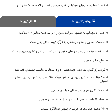
فرهنگ مادی و لیبرال‌دموکراسی نتیجه‌ای جز فساد و انحطاط اخلاقی ندارد
پربازدیدترین ها
داغ ترین ها
جشن و مهمانی به عشق امیرالمومنین(ع) در بیرجند/ برپایی ۲۰۰ موکب
سلامت معنوی با متوسل شدن به قرآن کریم امکان پذیر است
سرانه مصرف آبزیان در خراسان جنوبی نسبت به میانگین کشوری پایین است.
اقناع افکارعمومی
فرایند رأی‌گیری دور دوم چهاردهمین دوره انتخابات ریاست‌جمهوری، آغاز شد
800 برنامه در استان و برگزاری جشن بزرگ انقلاب در روستای طبسین سفلی
درمیان
احداث 3 پل هوایی در استان خراسان جنوبی
احیای ۱۱ واحد صنعتی از ابتدای سال در خراسان جنوبی
۷۳ درصد خانوارها در خراسان جنوبی غربالگری شدند