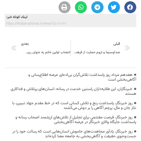
لینک کوتاه خبر:
https://khabarvahonar.ir/news/?p=16883
قبلی
بعدی
صداوسیما و لزوم حمایت از فرهنگ ایرانی و اسلامی بدون سیاست زدگی
انتصاب اولین خانم به عنوان رییس اداره آموزش پرورش در استان خراسان جنوبی
هفدهم مرداد روز پاسداشت تلاش‌گران بی‌ادعای عرصه اطلاع‌رسانی و
آگاهی‌بخشی است
خبرنگاران، این طلایه‌داران راستین خدمت در رسانه، انسان‌های پرتلاش و فداکاری
هستند
روز خبرنگار، پاسداشت رنج و تلاش کسانی است که در خط مقدم جهاد تبیین، با
نثار جان و مال، پرچم آگاهی را بر دوش می‌کشند
روز خبرنگار، فرصت مغتنمی برای تجلیل از تلاش‌های ارزشمند اصحاب رسانه و
پاسداشت جایگاه والای خبرنگار در عرصه آگاهی‌بخشی
روز خبرنگار، یادآور مجاهدت‌های خاموش انسان‌هایی است که رسالت خود را در
جست‌وجوی حقیقت و آگاهی‌بخشی به جامعه معنا کرده‌اند