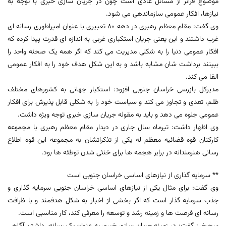
موضوع فراتر از مسائل عادی است چون در جریان سازی خبری با توجه به
نیازها، افکار عمومی سازماندهی می شود.
وی گفت: مقام معظم رهبری در دهه 80 تعبیری با عنوان امپراطوری رسانه ای
غرب داشتند و این یعنی جریان استکباری غربی به اندازه ای قدرت پیدا کرده که
افکار عمومی دنیا را به شکلی مدیریت می کند که اگر همه یک صحنه واحد را
ببینند برداشت شان مشابه باشد و به این شکل هدف خود را به افکار عمومی
القا می کند.
مدیرکل بازرسی خراسان جنوبی افزود: استکبار جهانی به کشورهای مختلف
ظلم، تعدی و تجاوز می کند و سیاست خود را به شکلی قابل پذیرش برای افکار
عمومی جلوه می دهد و باید به مقوله جریان سازی خبری توجه ویژه داشت.
وی اظهار داشت: تیرماه سال جاری در دیدار مقام معظم رهبری با مجموعه
کارکنان قوه قضائیه معظم له یکی از تذکراتشان به مجموعه این قوه اطلاع
رسانی هنرمندانه در برابر هجمه ها برای خنثی شدن توطئه ها بود.
** سرمایه گذاری از نیازهای اساسی خراسان جنوبی است
وی گفت: برای مثال یکی از نیازهای اساسی خراسان جنوبی سرمایه گذاری و
جذب سرمایه گذار است که اگر بخشی از اخبار به شکل هدفمند و با ظرافت
رسانه ای فرصت ها و زمینه رشد و توسعه را معرفی کند، کار مناسبی است.
سحرخیز گفت: در زمینه جریان سازی خبری به عنوان یک رسانه، داشتن آگاهی