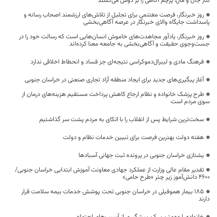
نثار جان و مال، پرچم آگاهی را بر دوش می‌کشند
روز خبرنگار، فرصت مغتنمی برای تجلیل از تلاش‌های ارزشمند اصحاب رسانه و
پاسداشت جایگاه والای خبرنگار در عرصه آگاهی‌بخشی
روز خبرنگار، یادآور مجاهدت‌های خاموش انسان‌هایی است که رسالت خود را در
جست‌وجوی حقیقت و آگاهی‌بخشی به جامعه معنا کرده‌اند
فرهنگ مادی و لیبرال‌دموکراسی نتیجه‌ای جز فساد و انحطاط اخلاقی ندارد
آغاز پیگیری‌های جدید برای ایجاد منطقه آزاد تجاری صنعتی در خراسان جنوبی
طرح پزشک خانواده و نظام ارجاع کاهش پرداخت مستقیم هزینه‌های درمان از
سوی مردم است
سخت‌ترین شرایط پس از انقلاب را با اتکای به مردم پشت سر گذاشتیم
هفته دولت بهترین فرصت برای تبیین خدمات نظام و دولت
یشتازی خراسان جنوبی در پرونده ثبت جهانی آسبادها
تقدیر مقام عالی وزارت از عملکرد جهادی معاونت آموزش ابتدایی خراسان جنوبی/
۴۶۰۰ دانش‌آموز زیر چتر «طرح حامی»
۱۸۵ بیمار هموفیلی در خراسان جنوبی تحت پوشش خدمات بیمه سلامت قرار
دارند
خانواده را مهمترین رکن پیشگیری از آسیب‌های اجتماعی