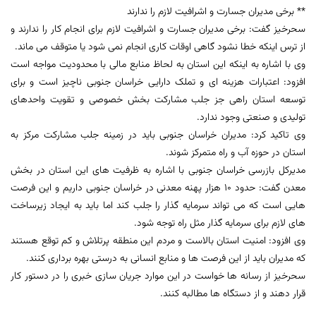
** برخی مدیران جسارت و اشرافیت لازم را ندارند
سحرخیز گفت: برخی مدیران جسارت و اشرافیت لازم برای انجام کار را ندارند و
از ترس اینکه خطا نشود گاهی اوقات کاری انجام نمی شود یا متوقف می ماند.
وی با اشاره به اینکه این استان به لحاظ منابع مالی با محدودیت مواجه است
افزود: اعتبارات هزینه ای و تملک دارایی خراسان جنوبی ناچیز است و برای
توسعه استان راهی جز جلب مشارکت بخش خصوصی و تقویت واحدهای
تولیدی و صنعتی وجود ندارد.
وی تاکید کرد: مدیران خراسان جنوبی باید در زمینه جلب مشارکت مرکز به
استان در حوزه آب و راه متمرکز شوند.
مدیرکل بازرسی خراسان جنوبی با اشاره به ظرفیت های این استان در بخش
معدن گفت: حدود 10 هزار پهنه معدنی در خراسان جنوبی داریم و این فرصت
هایی است که می تواند سرمایه گذار را جلب کند اما باید به ایجاد زیرساخت
های لازم برای سرمایه گذار مثل راه توجه شود.
وی افزود: امنیت استان بالاست و مردم این منطقه پرتلاش و کم توقع هستند
که مدیران باید از این فرصت ها و منابع انسانی به درستی بهره برداری کنند.
سحرخیز از رسانه ها خواست در این موارد جریان سازی خبری را در دستور کار
قرار دهند و از دستگاه ها مطالبه کنند.