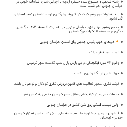
رشته قدیمی و منسوخ شده «سفره آردی» با اجرایی شدن اقدامات خوبی در
خراسان جنوبی احیا شده است
باید به دولت چهارهم کمک کرد تا روند ریل‌گذاری توسعه استان نیمه تعطیل یا
کُند نشود
حضور پرشور مردم عزیز خراسان جنوبی در انتخابات ۱۱ اسفند ۱۴۰۲، برگ زرین
دیگری بر صحیفه افتخارات بزرگ استان
خبرهای خوب رئیس جمهور برای استان خراسان جنوبی
عید سعید فطر مبارک
وقوع ۷۲ مورد آبگرفتگی در پی بارش باران شب گذشته شهر فردوس
جهاد علمی در نگاه رهبری انقلاب
?رشد فکری، محور فعالیت های کانون پرورش فکری کودکان و نوجوانان باشد
خدمات دهی مرکز توانبخشی هلال احمر خراسان جنوبی به ۵ هزار نفر
اولین پیست اسکی روی شن کشور در خراسان جنوبی
فراخوان سومین جشنواره ملی مجسمه های نمکی تالاب کجی نمکزار خراسان
جنوبی- نهبندان