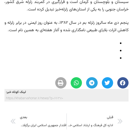
سیستان و بلوچستان و کرمان است و قرارگیری در کمربند زلزله شرق کشور،
خراسان جنوبی را به یکی از استان‌های زلزله‌خیز تبدیل کرده است.
پنجم دی ماه سالروز زلزله بم در سال ۱۳۸۲، به عنوان روز ایمنی در برابر زلزله و
کاهش اثرات بلایای طبیعی نامگذاری شده و آغاز هفته‌ای به همین نام است.
لینک کوتاه خبر:
https://khabarvahonar.ir/news/?p=66370
قبلی
بعدی
اداره کل فرهنگ و ارشاد اسلامی خراسان جنوبی در بخش پژوهش برتر شد
اقتدار جمهوری اسلامی ایران برگرفته از ولایتمداری است