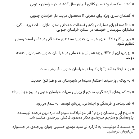
کشف ۴۰ میلیارد تومان کالای قاچاق سال گذشته در خراسان جنوبی
گفتمان سازی ویژه برای معرفی ۱۱ محصول مزیت دار خراسان جنوبی
مناقصه اجرای عملیات روکش آسفالت حفاظتی محور ماژان – اصغریه – گیو –
مختاران شهرستان خوسف در استان خراسان جنوبی
رییس کل دادگستری خراسان جنوبی: سندهای معاملاتی در دفاتر اسناد رسمی
تنظیم شود
بهره‌برداری از ۹۳۳ پروژه عمرانی و خدماتی در خراسان جنوبی همزمان با هفته
دولت
روند ابتلا به آنفلوآنزا و کرونا در خراسان جنوبی افزایشی است
به بهانه روز سینما احتضار سینما در شهرستان ها و طنز تلخ حمایت
رژه کمپرهای گردشگری، نمادی از پویایی میراث خراسان جنوبی در روز جهانی بناها
فعالیت‌های فرهنگی و اجتماعی، زیربنای توسعه به شمار می‌رود
تاریخ ایران باستان و روم ” اثر تئوفیلاکت سیموکاتا تازه ترین ترجمه نویسنده
،پژوهشگر و مترجم بیرجندی دکتر محمود فاضلی بیرجندی منتشر شد
مستند کامونیست به کارگردانی سید مهدی حسینی جوان بیرجندی در جشنواره
آذربایجان درخشید