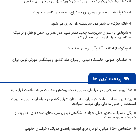
بدرقه باشکوه پیکر پاک حسن بادامکی شهید مرزبانی در خراسان جنوبی
یکطرفه شدن مسیر موسی بن جعفر(ع) به میدان کاظمیه بیرجند
خانه «بَرَک» در شهر مود سربیشه راه اندازی می شود
شجاعی به عنوان سرپرست جدید دفتر فنی، امور عمرانی، حمل و نقل و ترافیک
استانداری خراسان جنوبی معرفی شد
چگونه از ابتلا به آنفلوآنزا درامان بمانیم ؟ ‌
خراسان جنوبی؛ خاستگاه نیمی از پدران علم کشور و پیشگام آموزش نوین ایران
پربحث ترین ها
۱۸۵ بیمار هموفیلی در خراسان جنوبی تحت پوشش خدمات بیمه سلامت قرار دارند
بیشترین تعداد آسبادها در میان سه استان شرقی کشور در خراسان جنوبی ،ضرورت
استفاده از اعتبارات ملی برای مرمت آسبادها
یکی از سیاست‌های اصلی جهاد دانشگاهی تبدیل مزیت‌های منطقه‌ای به ثروت و
خدمت به مردم است
اختصاص 2500 میلیارد تومان برای توسعه راه‌های دوبانده خراسان جنوبی