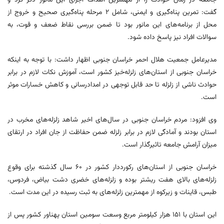
جامعه در زمان حوادث را از مهمترین اهداف اجرای این مانور ذکر کرد و
گفت: تمرین پناه‌گیری و ایمنی، شامل ۲ مرحله پناه‌گیری صحیح و خروج از
محل از برنامه‌های این مانور بود تا ضمن بررسی نقاط ضعف و قوت، به
سوالات افراد نیز پاسخ داده شود.
مدیرعامل جمعیت هلال احمر خراسان جنوبی اظهار داشت: با توجه به اینکه
خراسان جنوبی از استان‌های زلزله‌خیز کشور است، آموزش نکات لازم در برابر
حوادث ناشی از زلزله تا حد قابل توجهی در امدادرسانی و کاهش خسارات موثر
است.
وی افزود: مردم خراسان جنوبی در سال‌های اخیر شاهد زلزله‌های مخرب در
استان بودند و آمادگی لازم در برابر زلزله ضمن حفاظت از جان افراد در ارتقای
میزان آرامش جامعه تاثیرگذار است.
خراسان جنوبی از استان‌های رکورددار کشور در ۶۰ سال گذشته برای وقوع
زلزله‌های بالای هفت ریشتر بوده و زلزله‌های خضری دشت بیاض، فردوس،
طبس، قاینات و زیرکوه از مهمترین زلزله‌های به ثبت رسیده در این مدت است.
این استان با ۱۵۱ هزار کیلومتر مربع وسعت سومین استان پهناور کشور پس از