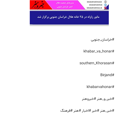
#خراسان_جنوبی
#khabar_va_honar
#southern_Khorasan
#Birjand
#khabarvahonar
#خبر_و_هنر #خبروهنر
#خبر_هنر #خبر #اخبار #هنر #فرهنگ