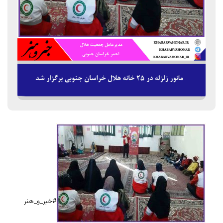
#خبر_و_هنر