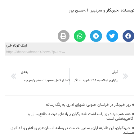
نویسنده ،خبرنگار و سردبیر: ا .حسن پور
لینک کوتاه خبر:
https://khabarvahonar.ir/news/?p=112680
قبلی
بعدی
برگزاری اجلاسیه ۲۴۸ شهید سنگرساز بی‌سنگر بخش کشاورزی خراسان جنوبی
تحقق کامل مصوبات سفر رئیس‌جمهور در حوزه کشاورزی خراسان جنوبی
روز خبرنگار در خراسان جنوبی؛ شورای اداری به رنگ رسانه
هفدهم مرداد روز پاسداشت تلاش‌گران بی‌ادعای عرصه اطلاع‌رسانی و
آگاهی‌بخشی است
خبرنگاران، این طلایه‌داران راستین خدمت در رسانه، انسان‌های پرتلاش و فداکاری
هستند