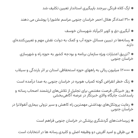
ارگ کلاه فرنگی بیرجند باپیگیری استاندار تعیین تکلیف شد
۳۱۰ امدادگر هلال احمر خراسان جنوبی مراسم عاشورا را پوشش می دهند
آبگیری دق و کویر اکبرآباد شهرستان خوسف
رسانه‌ها در تبیین مسائل حوزه آب و کمک به دولت نقش مهم و تعیین‌کننده‌ای
دارند
?تزریق اعتبارات ویژه سازمان برنامه و بودجه کشور به حوزه راه و شهرسازی
خراسان جنوبی
120000 میلیون ریالی به راههای حوزه استحفاظی استان بر اثر بارندگی و سیلاب
زنگ خطر انقراض گونه کمیاب هوبره در خراسان جنوبی به صدا درآمده است
روز خبرنگار، فرصت مغتنمی برای تجلیل از تلاش‌های ارزشمند اصحاب رسانه و
پاسداشت جایگاه والای خبرنگار در عرصه آگاهی‌بخشی
رعایت پروتکل‌های بهداشتی مهمترین راه کاهش و سیر نزولی بیماری آنفولانزا در
خراسان جنوبی
زیرساخت‌های گردشگری پزشکی در خراسان جنوبی فراهم است
بی طرفی و امید آفرینی دو وظیفه اصلی و کلیدی رسانه ها در انتخابات است