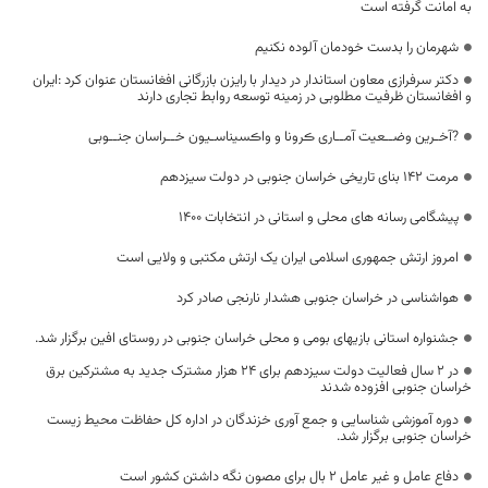
به امانت گرفته است
شهرمان را بدست خودمان آلوده نکنیم
دکتر سرفرازی معاون استاندار در دیدار با رایزن بازرگانی افغانستان عنوان کرد :ایران
و افغانستان ظرفیت مطلوبی در زمینه توسعه روابط تجاری دارند
?آخـرین وضــعیت آمــاری ڪرونا و واڪسیناسـیون خــراسان جنــوبی
مرمت ۱۴۲ بنای تاریخی خراسان جنوبی در دولت سیزدهم
پیشگامی رسانه های محلی و استانی در انتخابات 1400
امروز ارتش جمهوری اسلامی ایران یک ارتش مکتبی و ولایی است
هواشناسی در خراسان جنوبی هشدار نارنجی صادر کرد
جشنواره استانی بازیهای بومی و محلی خراسان جنوبی در روستای افین برگزار شد.
در ۲ سال فعالیت دولت سیزدهم برای ۲۴ هزار مشترک جدید به مشترکین برق
خراسان جنوبی افزوده شدند
دوره آموزشی شناسایی و جمع آوری خزندگان در اداره کل حفاظت محیط زیست
خراسان جنوبی برگزار شد.
دفاع عامل و غیر عامل ۲ بال برای مصون نگه داشتن کشور است