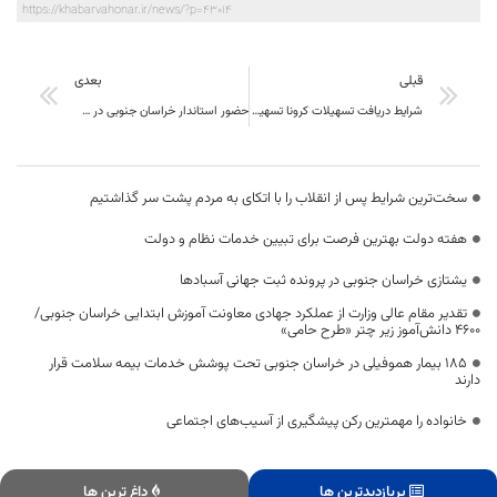
https://khabarvahonar.ir/news/?p=43014
قبلی
بعدی
شرایط دریافت تسهیلات کرونا تسهیل شد
حضور استاندار خراسان جنوبی در سامانه سامد استان
سخت‌ترین شرایط پس از انقلاب را با اتکای به مردم پشت سر گذاشتیم
هفته دولت بهترین فرصت برای تبیین خدمات نظام و دولت
یشتازی خراسان جنوبی در پرونده ثبت جهانی آسبادها
تقدیر مقام عالی وزارت از عملکرد جهادی معاونت آموزش ابتدایی خراسان جنوبی/
۴۶۰۰ دانش‌آموز زیر چتر «طرح حامی»
۱۸۵ بیمار هموفیلی در خراسان جنوبی تحت پوشش خدمات بیمه سلامت قرار
دارند
خانواده را مهمترین رکن پیشگیری از آسیب‌های اجتماعی
پربازدیدترین ها
داغ ترین ها