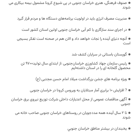
صنوف فرهنگی، هنری خراسان جنوبی در پی شیوع کرونا مشمول بیمه بیکاری می
شوند
مدیریت مصرف انرژی باید در اولویت برنامه‌های دستگاه ها و مردم قرار گیرد
در اجرای سند سازگاری با کم آبی خراسان جنوبی اولین استان کشور است
آنچه دنیای آینده را نجات خواهد داد و الان هم در صحنه است تفکر بسیجی
است
گورستان باستانی در سرایان کشف شد
رئیس سازمان جهاد کشاورزی خراسان‌جنوبی :از ابتدای سال تولید9700 تن
محصول گلخانه ای را در استان داشته‌ایم
ویژه برنامه های جشن بزرگداشت میلاد امام حسن مجتبی (ع)
? افزایش 10 برابری آمار مبتلایان به ویروس کرونا در خراسان جنوبی
آگهی مناقصات عمومی از محل اعتبارات داخلی شرکت توزیع نیروی برق خراسان
جنوبی
تا ۲ سال آینده همه مددجویان در روستاهای خراسان جنوبی صاحب خانه می
شوند
یخبندان در بيشتر مناطق خراسان جنوبي