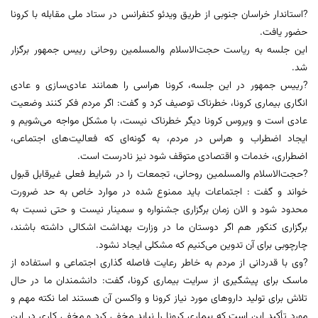
?استاندار خراسان جنوبی از طریق ویدئو کنفرانس در ستاد ملی مقابله با کرونا
حضور یافت.
این جلسه به ریاست حجت‌الاسلام والمسلمین روحانی رییس جمهور برگزار
شد.
?رییس جمهور در این جلسه، کرونا هراسی را همانند عادی‌سازی و عادی
انگاری بیماری کرونا، خطرناک توصیف کرد و گفت: اگر مردم فکر کنند وضعیت
عادی است و ویروس کرونا دیگر خطرناک نیست، با مشکل مواجه می‌شویم و
ایجاد اضطراب و هراس در مردم، به گونه‌ای که فعالیت‌های اجتماعی،
اضطراری، خدمات و اقتصادی متوقف شود نیز نادرست است.
?حجت‌الاسلام والمسلمین روحانی، تجمعات را در شرایط فعلی غیرقابل قبول
خواند و گفت : اجتماعات باید ممنوع شده در موارد خاص به حد ضرورت
محدود شود و الان زمان برگزاری جشنواره و سمینار نیست و حتی نسبت به
برگزاری کنکور هم اگر دوستان ما در وزارت بهداشت اشکالی داشته باشند،
چارچوبی برای آن تدوین می‌کنیم که مشکلی ایجاد نشود.
?وی با قدردانی از مردم به خاطر رعایت فاصله گذاری اجتماعی و استفاده از
ماسک برای پیشگیری از سرایت بیماری کرونا، گفت: دانشمندان ما در حال
تلاش برای تولید داروهای مورد نیاز کرونا و واکسن آن هستند اما نکته مهم و
مورد تأکید این است که بیماری کرونا را نباید مخفی کرد و مخفی کاری در این