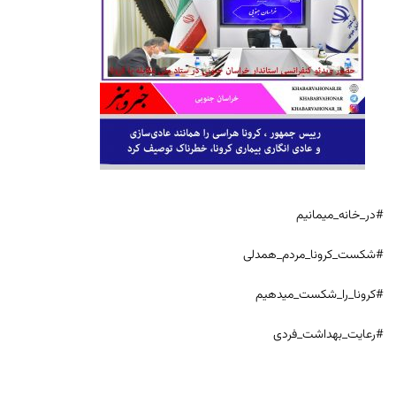
#در_خانه_میمانیم
#شکست_کرونا_مردم_همدلی
#کرونا_را_شکست_میدهیم
#رعایت_بهداشت_فردی