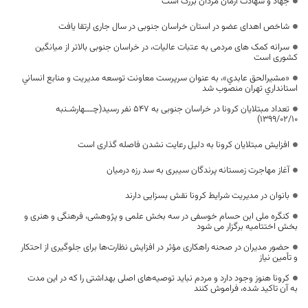
جهاد و شهادت آرمان مردان بزرگ است
شاخص اهدای عضو در استان خراسان جنوبی در سال جاری ارتقا یافت
سرانه کمک های مردمی به عتبات عالیات، در خراسان جنوبی بالاتر از میانگین
کشوری است
«مشيرالحق عابدي»، به عنوان سرپرست معاونت توسعه مديريت و منابع انساني
استانداري تهران منصوب شد
تعداد مبتلایان کرونا در خراسان جنوبی به 547 نفر رسید(چـــهارشـنبه
1399/02/10)
افزایش مبتلایان کرونا به دلیل رعایت نشدن فاصله‌ گذاری است
آغاز مهاجرت زمستانه پرندگان سیبری به سد رزه درمیان
بانوان در مدیریت شرایط کرونا نقش بسزایی دارند
کنگره ملی ابن حسام خوسفی در سه بخش علمی و پژوهشی، فرهنگی و هنری و
بخش اختتامیه برگزار می شود
حضور مدیران در صحنه راهکاری مؤثر در افزایش نظارت‌ها برای جلوگیری از احتکار
و تأمین نیاز
کرونا هنوز وجود دارد و مردم نباید توصیه‌های اصلی بهداشتی را که در این مدت
به آن تاکید شده، فراموش کنند