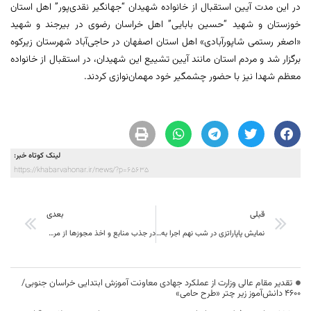
در این مدت آیین استقبال از خانواده شهیدان “جهانگیر نقدی‌پور” اهل استان
خوزستان و شهید “حسین بابایی” اهل خراسان رضوی در بیرجند و شهید
«اصغر رستمی شاپورآبادی» اهل استان اصفهان در حاجی‌آباد شهرستان زیرکوه
برگزار شد و مردم استان مانند آیین تشییع این شهیدان، در استقبال از خانواده
معظم شهدا نیز با حضور چشمگیر خود مهمان‌نوازی کردند.
لینک کوتاه خبر:
https://khabarvahonar.ir/news/?p=65635
قبلی
بعدی
نمایش پاپاراتزی در شب نهم اجرا به محمدرضا حقگو تقدیم شد
در جذب منابع و اخذ مجوزها از مرکز، زمان را از دست ندهیم
تقدیر مقام عالی وزارت از عملکرد جهادی معاونت آموزش ابتدایی خراسان جنوبی/
۴۶۰۰ دانش‌آموز زیر چتر «طرح حامی»